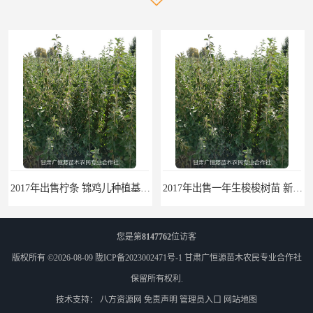
2017年出售一年生梭梭树苗 新疆梭梭沙地绿化种植肉苁蓉
您是第
8147762
位访客
版权所有 ©2026-08-09
陇ICP备2023002471号-1
甘肃广恒源苗木农民专业合作社
保留所有权利.
技术支持：
八方资源网
免责声明
管理员入口
网站地图