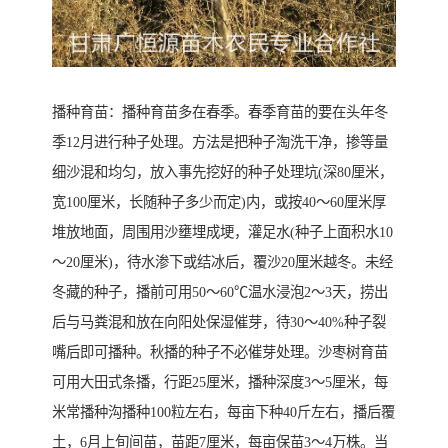
播种育苗：播种育苗多在春季。春季育苗的要在头年冬
季12月进行种子处理。方法是把种子淘洗干净，掺等量
细沙混和均匀，放入事先挖好的种子处理坑(深80厘米，
宽100厘米，长随种子多少而定)内，或按40～60厘米厚
堆放地面，周围用沙壅埋成埂，灌足水(种子上面积水10
～20厘米)，待水渗下或结冰后，覆沙20厘米越冬。未经
冬藏的种子，播前可用50～60℃温水浸泡2～3天，捞出
后与马粪混和放在向阳处保湿催芽，待30～40%种子裂
嘴后即可播种。秋播的种子不必催芽处理。沙枣树育苗
可用大田式条播，行距25厘米，播种深度3～5厘米，每
米常播种沟播种100粒左右，每亩下种40斤左右，播后覆
土，6月上旬间苗，苗距7厘米，每亩保苗3～4万株。当