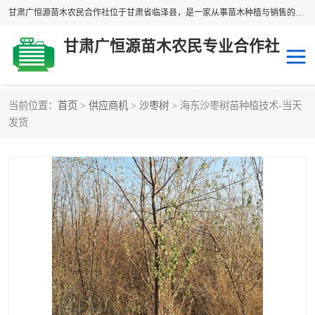
甘肃广恒源苗木农民合作社位于甘肃省临泽县，是一家从事苗木种植与销售的农民合作组织，合作社拥有苗木基地1500多亩，种植苗木品种40多个，年产各类苗木2000多万株。主营：白刺苗、红柳苗、梭梭苗等，我们以“种植一流的苗子，诚信经营”的经营理念，竭诚为每一位客户做优质的服务，欢迎来电咨询！
甘肃广恒源苗木农民专业合作社
当前位置：
首页
>
供应商机
>
沙枣树
> 海东沙枣树苗种植技术-当天
新疆杨
梭梭苗
发货
圆冠榆
柠条
杜梨
白刺苗
沙枣树
红柳苗
沙棘苗
柽柳苗
砂生槐
四翅滨藜