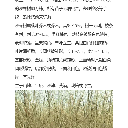
以上，年产200万株；地径1-10公分、冠幅在20-200公分
的沙枣树60万株。所有苗子无病虫害，办理检疫等手
续。热忱您前来订购。
沙枣树属落叶乔木或乔木，高5～10米，树干无刺，枝条
有刺，刺长3～4cm，呈红棕色。幼枝密被银白色鳞片，
老时脱落，呈栗褐色。单叶互生，具银白色纤细的柄；
叶片薄纸质，长圆状披针形，长3～7cm，宽1～1.3cm，
基部楔形，全缘，顶端钝尖或钝形，上面幼时具银白色
圆形鳞片，后部分脱落，下面灰白色，密被银白色鳞
片，有光泽。
生于山地、平原、沙滩、荒漠，栽培或野生。