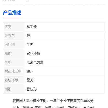
产品描述
优势
易生长
沙枣苗
颗
可售地
全国
功能
农业种植
价格
以来电为准
树苗成活率
98%
栽培环境
露天
树形
垂枝形
我苗圃大量种植沙枣树，一年生小沙枣苗高度在40公分