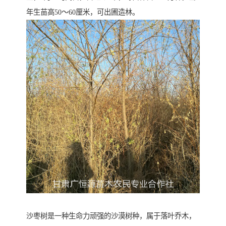
年生苗高50～60厘米，可出圃造林。
沙枣树是一种生命力顽强的沙漠树种，属于落叶乔木，