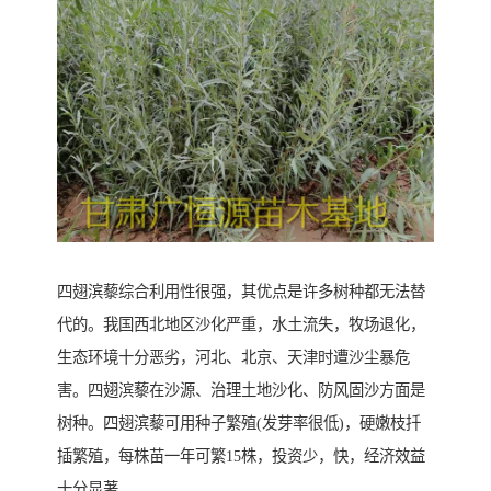
四翅滨藜综合利用性很强，其优点是许多树种都无法替
代的。我国西北地区沙化严重，水土流失，牧场退化，
生态环境十分恶劣，河北、北京、天津时遭沙尘暴危
害。四翅滨藜在沙源、治理土地沙化、防风固沙方面是
树种。四翅滨藜可用种子繁殖(发芽率很低)，硬嫩枝扦
插繁殖，每株苗一年可繁15株，投资少，快，经济效益
十分显著。