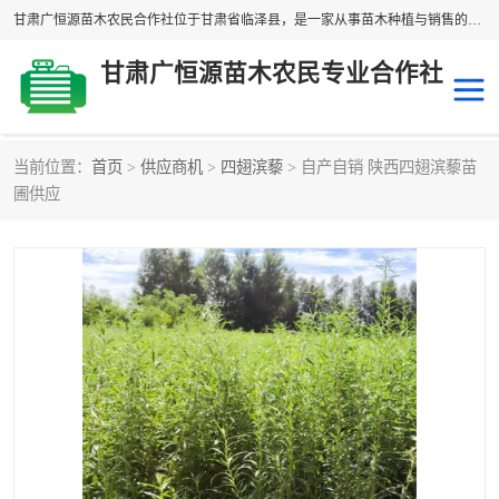
甘肃广恒源苗木农民合作社位于甘肃省临泽县，是一家从事苗木种植与销售的农民合作组织，合作社拥有苗木基地1500多亩，种植苗木品种40多个，年产各类苗木2000多万株。主营：白刺苗、红柳苗、梭梭苗等，我们以“种植一流的苗子，诚信经营”的经营理念，竭诚为每一位客户做优质的服务，欢迎来电咨询！
甘肃广恒源苗木农民专业合作社
当前位置：
首页
>
供应商机
>
四翅滨藜
> 自产自销 陕西四翅滨藜苗
新疆杨
梭梭苗
圃供应
圆冠榆
柠条
杜梨
白刺苗
沙枣树
红柳苗
沙棘苗
柽柳苗
砂生槐
四翅滨藜