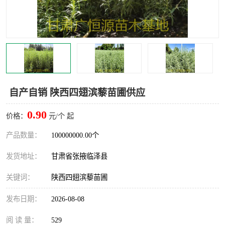
自产自销 陕西四翅滨藜苗圃供应
0.90
价格：
元/个 起
产品数量：
100000000.00个
发货地址：
甘肃省张掖临泽县
关键词：
陕西四翅滨藜苗圃
发布日期：
2026-08-08
阅 读 量：
529