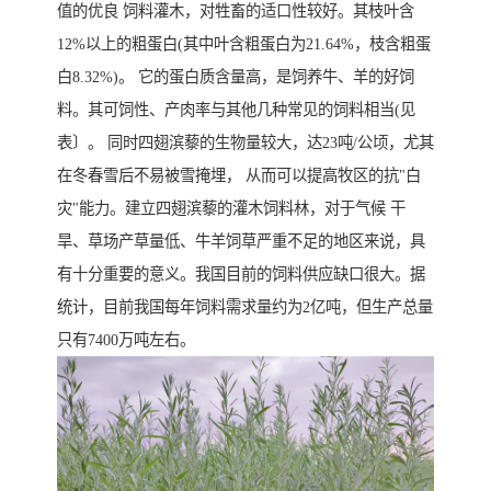
值的优良 饲料灌木，对牲畜的适口性较好。其枝叶含
12%以上的粗蛋白(其中叶含粗蛋白为21.64%，枝含粗蛋
白8.32%)。 它的蛋白质含量高，是饲养牛、羊的好饲
料。其可饲性、产肉率与其他几种常见的饲料相当(见
表〕。 同时四翅滨藜的生物量较大，达23吨/公顷，尤其
在冬春雪后不易被雪掩埋， 从而可以提高牧区的抗"白
灾"能力。建立四翅滨藜的灌木饲料林，对于气候 干
旱、草场产草量低、牛羊饲草严重不足的地区来说，具
有十分重要的意义。我国目前的饲料供应缺口很大。据
统计，目前我国每年饲料需求量约为2亿吨，但生产总量
只有7400万吨左右。