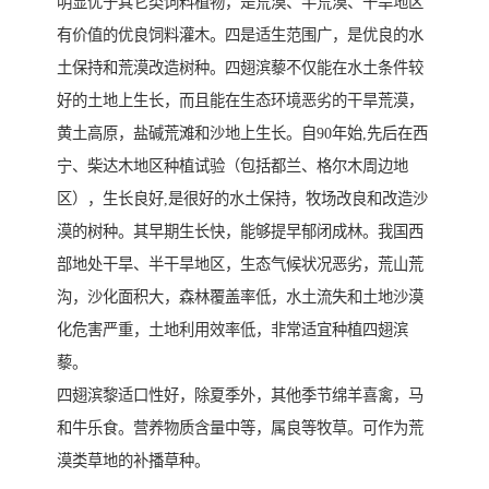
明显优于其它类饲料植物，是荒漠、半荒漠、干旱地区
有价值的优良饲料灌木。四是适生范围广，是优良的水
土保持和荒漠改造树种。四翅滨藜不仅能在水土条件较
好的土地上生长，而且能在生态环境恶劣的干旱荒漠，
黄土高原，盐碱荒滩和沙地上生长。自90年始,先后在西
宁、柴达木地区种植试验（包括都兰、格尔木周边地
区），生长良好,是很好的水土保持，牧场改良和改造沙
漠的树种。其早期生长快，能够提早郁闭成林。我国西
部地处干旱、半干旱地区，生态气候状况恶劣，荒山荒
沟，沙化面积大，森林覆盖率低，水土流失和土地沙漠
化危害严重，土地利用效率低，非常适宜种植四翅滨
藜。
四翅滨黎适口性好，除夏季外，其他季节绵羊喜禽，马
和牛乐食。营养物质含量中等，属良等牧草。可作为荒
漠类草地的补播草种。