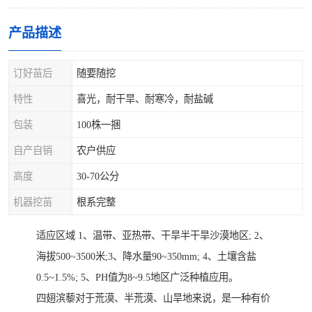
产品描述
订好苗后
随要随挖
特性
喜光，耐干旱、耐寒冷，耐盐碱
包装
100株一捆
自产自销
农户供应
高度
30-70公分
机器挖苗
根系完整
适应区域 1、温带、亚热带、干旱半干旱沙漠地区; 2、
海拔500~3500米;3、降水量90~350mm; 4、土壤含盐
0.5~1.5%; 5、PH值为8~9.5地区广泛种植应用。
四翅滨藜对于荒漠、半荒漠、山旱地来说，是一种有价