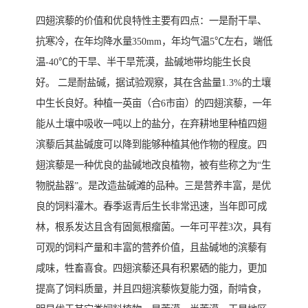
四翅滨藜的价值和优良特性主要有四点：一是耐干旱、
抗寒冷，在年均降水量350mm，年均气温5℃左右，端低
温-40℃的干旱、半干旱荒漠，盐碱地带均能生长良
好。 二是耐盐碱，据试验观察，其在含盐量1.3%的土壤
中生长良好。种植一英亩（合6市亩）的四翅滨藜，一年
能从土壤中吸收一吨以上的盐分，在弃耕地里种植四翅
滨藜后其盐碱度可以降到能够种植其他作物的程度。四
翅滨藜是一种优良的盐碱地改良植物，被有些称之为“生
物脱盐器”。是改造盐碱滩的品种。三是营养丰富，是优
良的饲料灌木。春季返青后生长非常迅速，当年即可成
林，根系发达且含有固氮根瘤菌。一年可平茬3次，具有
可观的饲料产量和丰富的营养价值，且盐碱地的滨藜有
咸味，牲畜喜食。四翅滨藜还具有积累硒的能力，更加
提高了饲料质量，并且四翅滨藜恢复能力强，耐啃食，