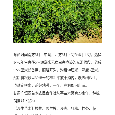
育苗时间南方3月上中旬，北方3月下旬至4月上旬。选择
1～2年生直径5～10毫米无病虫害痕迹的光滑根段，剪成
5～7厘米长备用。顺畦开沟，沟距50厘米，深度5厘米，
然后将根段以30厘米的株距平放于沟内，覆盖细沙土，
浇透定根水，盖好地膜，一个月左右即可出苗。
甘肃广恒源苗木农民合作社从事苗木繁育20余年，种植
销售以下品种：
【沙生苗木】梭梭、砂生槐、沙枣、红柳、柠条、花