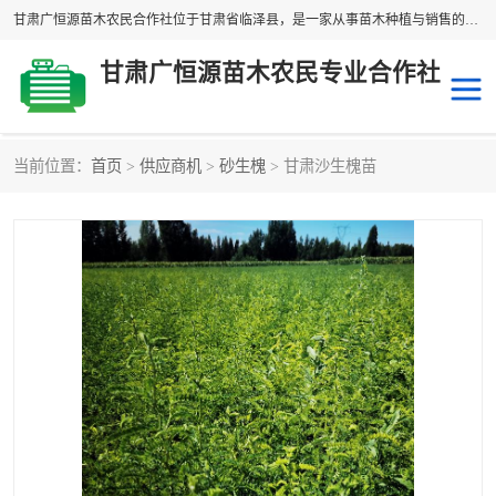
甘肃广恒源苗木农民合作社位于甘肃省临泽县，是一家从事苗木种植与销售的农民合作组织，合作社拥有苗木基地1500多亩，种植苗木品种40多个，年产各类苗木2000多万株。主营：白刺苗、红柳苗、梭梭苗等，我们以“种植一流的苗子，诚信经营”的经营理念，竭诚为每一位客户做优质的服务，欢迎来电咨询！
甘肃广恒源苗木农民专业合作社
当前位置：
首页
>
供应商机
>
砂生槐
> 甘肃沙生槐苗
新疆杨
梭梭苗
圆冠榆
柠条
杜梨
白刺苗
沙枣树
红柳苗
沙棘苗
柽柳苗
砂生槐
四翅滨藜