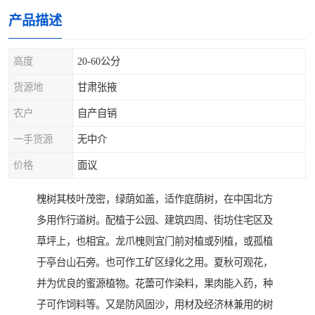
产品描述
高度
20-60公分
货源地
甘肃张掖
农户
自产自销
一手货源
无中介
价格
面议
槐树其枝叶茂密，绿荫如盖，适作庭荫树，在中国北方
多用作行道树。配植于公园、建筑四周、街坊住宅区及
草坪上，也相宜。龙爪槐则宜门前对植或列植，或孤植
于亭台山石旁。也可作工矿区绿化之用。夏秋可观花，
并为优良的蜜源植物。花蕾可作染料，果肉能入药，种
子可作饲料等。又是防风固沙，用材及经济林兼用的树