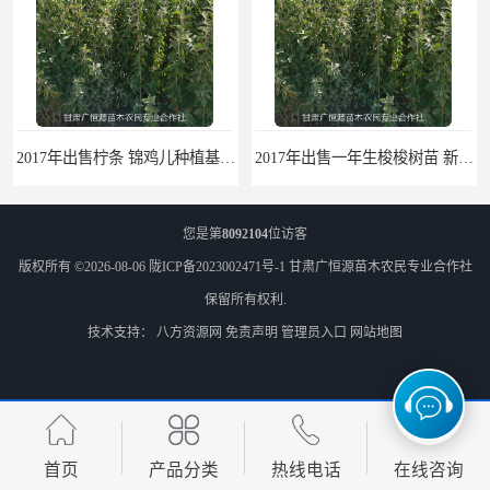
2017年出售柠条 锦鸡儿种植基地 甘肃广恒源苗木基地
2017年出售一年生梭梭树苗 新疆梭梭沙地绿化种植肉苁蓉
您是第
8092104
位访客
版权所有 ©2026-08-06
陇ICP备2023002471号-1
甘肃广恒源苗木农民专业合作社
保留所有权利.
技术支持：
八方资源网
免责声明
管理员入口
网站地图
梭梭苗|梭梭树苗|甘肃梭梭草种植基地|广恒源苗木基地
梭梭树苗|梭梭草|种植肉苁蓉专用梭梭树
首页
产品分类
热线电话
在线咨询