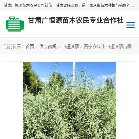
甘肃广恒源苗木农民合作社位于甘肃省临泽县，是一家从事苗木种植与销售的农民合作组织，合作社拥有苗木基地1500多亩，种植苗木品种40多个，年产各类苗木2000多万株。主营：白刺苗、红柳苗、梭梭苗等，我们以“种植一流的苗子，诚信经营”的经营理念，竭诚为每一位客户做优质的服务，欢迎来电咨询！
甘肃广恒源苗木农民专业合作社
当前位置：
首页
>
供应商机
>
四翅滨藜
> 西宁多年生四翅滨藜苗圃
新疆杨
梭梭苗
圆冠榆
柠条
杜梨
白刺苗
沙枣树
红柳苗
沙棘苗
柽柳苗
砂生槐
四翅滨藜