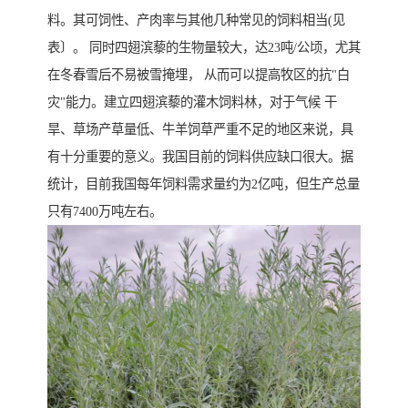
料。其可饲性、产肉率与其他几种常见的饲料相当(见
表〕。 同时四翅滨藜的生物量较大，达23吨/公顷，尤其
在冬春雪后不易被雪掩埋， 从而可以提高牧区的抗"白
灾"能力。建立四翅滨藜的灌木饲料林，对于气候 干
旱、草场产草量低、牛羊饲草严重不足的地区来说，具
有十分重要的意义。我国目前的饲料供应缺口很大。据
统计，目前我国每年饲料需求量约为2亿吨，但生产总量
只有7400万吨左右。