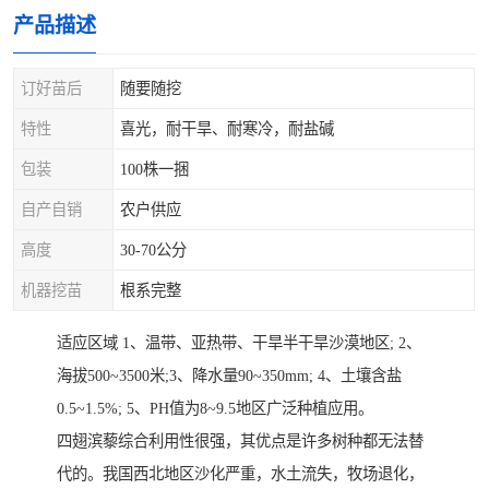
产品描述
订好苗后
随要随挖
特性
喜光，耐干旱、耐寒冷，耐盐碱
包装
100株一捆
自产自销
农户供应
高度
30-70公分
机器挖苗
根系完整
适应区域 1、温带、亚热带、干旱半干旱沙漠地区; 2、
海拔500~3500米;3、降水量90~350mm; 4、土壤含盐
0.5~1.5%; 5、PH值为8~9.5地区广泛种植应用。
四翅滨藜综合利用性很强，其优点是许多树种都无法替
代的。我国西北地区沙化严重，水土流失，牧场退化，