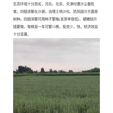
生态环境十分恶劣，河北、北京、天津时遭沙尘暴危
害。四翅滨藜在沙源、治理土地沙化、防风固沙方面是
树种。四翅滨藜可用种子繁殖(发芽率很低)，硬嫩枝扦
插繁殖，每株苗一年可繁15株，投资少，快，经济效益
十分显著。