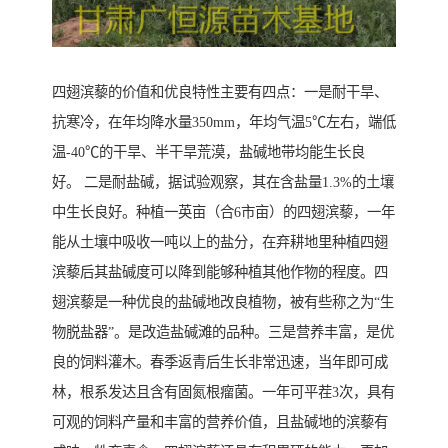
四翅滨藜的价值和优良特性主要有四点：一是耐干旱、
抗寒冷，在年均降水量350mm，年均气温5℃左右，端低
温-40℃的干旱、半干旱荒漠，盐碱地带均能生长良
好。 二是耐盐碱，据试验观察，其在含盐量1.3%的土壤
中生长良好。种植一英亩（合6市亩）的四翅滨藜，一年
能从土壤中吸收一吨以上的盐分，在弃耕地里种植四翅
滨藜后其盐碱度可以降到能够种植其他作物的程度。四
翅滨藜是一种优良的盐碱地改良植物，被有些称之为“生
物脱盐器”。是改造盐碱滩的品种。三是营养丰富，是优
良的饲料灌木。春季返青后生长非常迅速，当年即可成
林，根系发达且含有固氮根瘤菌。一年可平茬3次，具有
可观的饲料产量和丰富的营养价值，且盐碱地的滨藜有