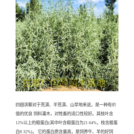
四翅滨藜对于荒漠、半荒漠、山旱地来说，是一种有价
值的优良 饲料灌木，对牲畜的适口性较好。其枝叶含
12%以上的粗蛋白(其中叶含粗蛋白为21.64%，枝含粗蛋
白8.32%)。 它的蛋白质含量高，是饲养牛、羊的好饲