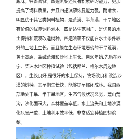
咸味，牲畜喜食。四翅滨藜还具有积累硒的能力，更加
提高了饲料质量，并且四翅滨藜恢复能力强，耐啃食，
明显优于其它类饲料植物，是荒漠、半荒漠、干旱地区
有价值的优良饲料灌木。四是适生范围广，是优良的水
土保持和荒漠改造树种。四翅滨藜不仅能在水土条件较
好的土地上生长，而且能在生态环境恶劣的干旱荒漠，
黄土高原，盐碱荒滩和沙地上生长。自90年始,先后在西
宁、柴达木地区种植试验（包括都兰、格尔木周边地
区），生长良好,是很好的水土保持，牧场改良和改造沙
漠的树种。其早期生长快，能够提早郁闭成林。我国西
部地处干旱、半干旱地区，生态气候状况恶劣，荒山荒
沟，沙化面积大，森林覆盖率低，水土流失和土地沙漠
化危害严重，土地利用效率低，非常适宜种植四翅滨
藜。