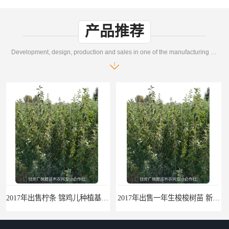
产品推荐
Development, design, production and sales in one of the manufacturing enterprises
2017年出售一年生梭梭树苗 新疆梭梭沙地绿化种植肉苁蓉
梭梭苗|梭梭树苗|甘肃梭梭草种植基地|广恒源苗木基地