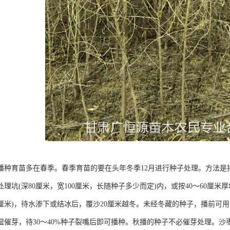
播种育苗多在春季。春季育苗的要在头年冬季12月进行种子处理。方法是
理坑(深80厘米，宽100厘米，长随种子多少而定)内，或按40～60厘
0厘米)，待水渗下或结冰后，覆沙20厘米越冬。未经冬藏的种子，播前可用
湿催芽，待30～40%种子裂嘴后即可播种。秋播的种子不必催芽处理。沙