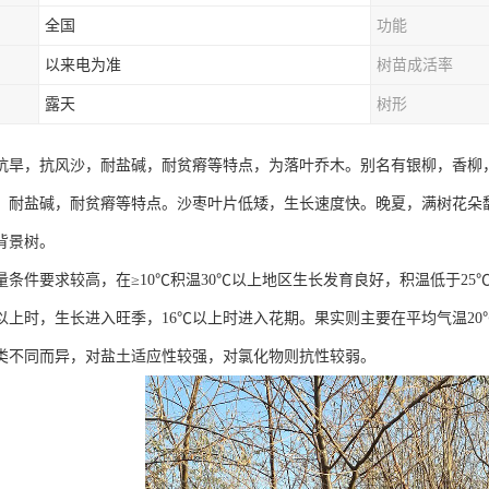
全国
功能
以来电为准
树苗成活率
露天
树形
抗旱，抗风沙，耐盐碱，耐贫瘠等特点，为落叶乔木。别名有银柳，香柳
，耐盐碱，耐贫瘠等特点。沙枣叶片低矮，生长速度快。晚夏，满树花朵
背景树。
量条件要求较高，在≥10℃积温30℃以上地区生长发育良好，积温低于2
℃以上时，生长进入旺季，16℃以上时进入花期。果实则主要在平均气温2
类不同而异，对盐土适应性较强，对氯化物则抗性较弱。