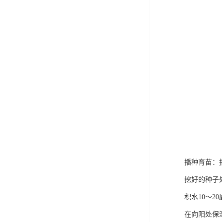
播种育苗：
挖好的种子处
积水10～2
在向阳处保