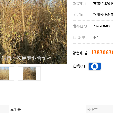
发货地址：
甘肃省张掖
关键词：
银川沙枣树
发布日期：
2026-08-08
阅 读 量：
440
1383063
销售电话：
在线QQ：
易生长
沙枣苗