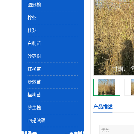
圆冠榆
柠条
杜梨
白刺苗
沙枣树
红柳苗
沙棘苗
柽柳苗
产品描述
砂生槐
四翅滨藜
优势