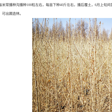
，每米常播种沟播种100粒左右，每亩下种40斤左右，播后覆土，6月上旬
米，可出圃造林。