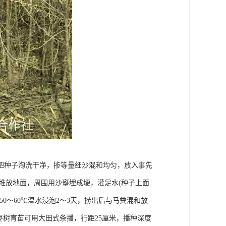
把种子淘洗干净，掺等量细沙混和均匀，放入事先
米厚堆放地面，周围用沙壅埋成埂，灌足水(种子上面
50～60℃温水浸泡2～3天，捞出后与马粪混和放
枣树育苗可用大田式条播，行距25厘米，播种深度