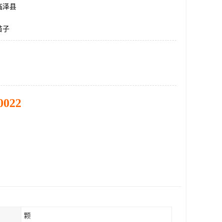
临泽县
苗子
0022
颗