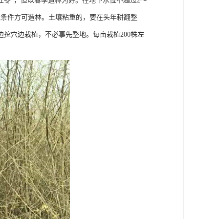
“立冬”，但以春季造林为好。在地下水位不超过2～
溉条件方可造林。土壤粘重的，要在头年耕翻整
挖穴边栽植，不必事先整地。每亩栽植200株左