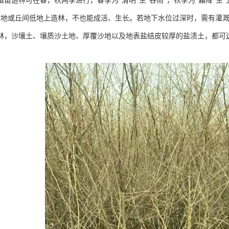
植苗造林可在春，秋两季进行，春季为“清明”至“谷雨”，秋季为“霜降”至
滩地或丘间低地上造林，不也能成活、生长。若地下水位过深时，需有灌
林，沙壤土、壤质沙土地、厚覆沙地以及地表盐结皮较厚的盐渍土，都可边