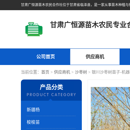
甘肃广恒源苗木农民专业
公司首页
供应商机
当前位置：
首页
>
供应商机
>
沙枣树
> 银川沙枣树苗子-机
产品分类
新疆杨
梭梭苗