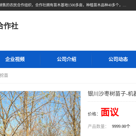
甘肃广恒源苗木农民合作社位于甘肃省临泽县，是一家从事苗木种植与销售的农民合作组织，合作社拥有苗木基地1500多亩，种植苗木品种40多个，年产各类苗木2000多万株。主营：白刺苗、红柳苗、梭梭苗等，我们以“种植一流的苗子，诚信经营”的经营理念，竭诚为每一位客户做优质的服务，欢迎来电咨询！
合作社
企业视频
公司介绍
公司动态
器挖苗
银川沙枣树苗子-机
面议
价格：
产品数量：
9999.00个