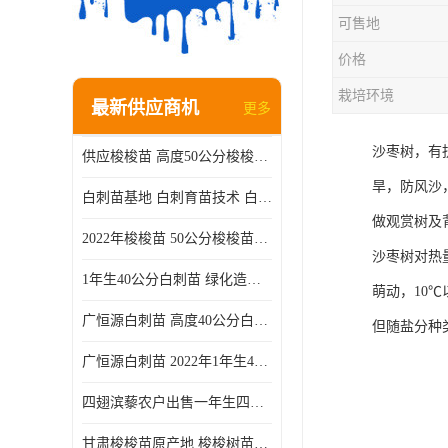
可售地
价格
栽培环境
最新供应商机
更多
沙枣树，有
供应梭梭苗 高度50公分梭梭种苗基地 一手货源无中介
旱，防风沙
白刺苗基地 白刺育苗技术 白刺苗产地
做观赏树及
2022年梭梭苗 50公分梭梭苗产地 沙漠绿化梭梭苗基地 提供技术
沙枣树对热
1年生40公分白刺苗 绿化造林白刺树苗
萌动，10
广恒源白刺苗 高度40公分白刺树苗
但随盐分种
广恒源白刺苗 2022年1年生40公分白刺树苗
四翅滨藜农户出售一年生四翅滨藜各种规格四翅滨黎产地货源
甘肃梭梭苗原产地 梭梭树苗种植技术 梭梭种苗基地