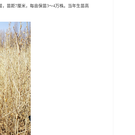
间苗，苗距7厘米，每亩保苗3～4万株。当年生苗高