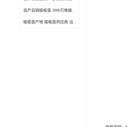
自产自销梭梭苗 3000万株梭梭种苗供应 办理检疫全国发货
梭梭苗产地 梭梭苗供应商 治沙造林梭梭种苗 自产自销