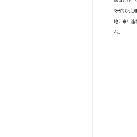
植苗造林：
3米的沙荒
地，来年造
右。