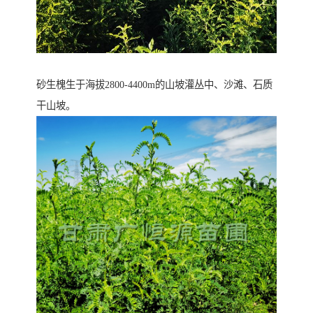
砂生槐生于海拔2800-4400m的山坡灌丛中、沙滩、石质
干山坡。