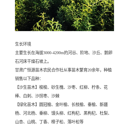
生长环境
主要生长在海拔3000-4200m的河谷、阶地、沙丘、鹅卵
石河床干燥石坡上。
甘肃广恒源苗木农民合作社从事苗木繁育20余年，种植
销售以下品种：
【沙生苗木】梭梭、砂生槐、沙枣、红柳、柠条、花
棒、白刺、沙拐枣、沙棘
【绿化苗木】圆冠榆、金叶榆、长枝榆、垂榆、新疆
杨、河北杨、垂柳、馒头柳、红枸杞、黑枸杞、杜梨、
山杏、山桃、丁香、樟子松、落叶松等