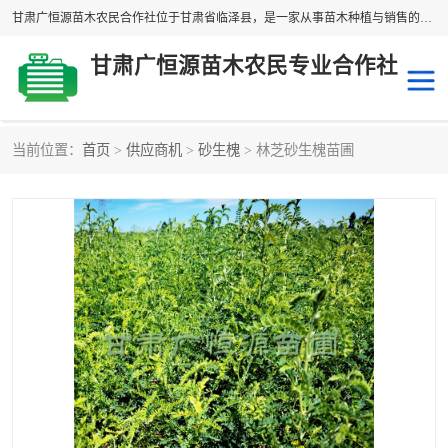
甘肃广恒源苗木农民合作社位于甘肃省临泽县，是一家从事苗木种植与销售的农民合作组织，合作社拥有苗木基地1500多亩，种植苗木品种40多个，年产各类苗木2000多万株。主营：白刺苗、红柳苗、梭梭苗等，我们以“种植一流的苗子，诚信经营”的经营理念，竭诚为每一位客户做优质的服务，欢迎来电咨询！
甘肃广恒源苗木农民专业合作社
当前位置：
首页
>
供应商机
>
砂生槐
> 林芝砂生槐苗圃
新疆杨
梭梭苗
圆冠榆
柠条
杜梨
白刺苗
沙枣树
红柳苗
沙棘苗
柽柳苗
砂生槐
四翅滨藜