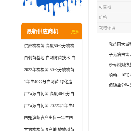
可售地
价格
栽培环境
最新供应商机
更多
我苗圃大量种
供应梭梭苗 高度50公分梭梭种苗基地 一手货源无中介
子无病虫害
白刺苗基地 白刺育苗技术 白刺苗产地
沙枣树对热
2022年梭梭苗 50公分梭梭苗产地 沙漠绿化梭梭苗基地 提供技术
萌动，10
1年生40公分白刺苗 绿化造林白刺树苗
但随盐分种
广恒源白刺苗 高度40公分白刺树苗
广恒源白刺苗 2022年1年生40公分白刺树苗
四翅滨藜农户出售一年生四翅滨藜各种规格四翅滨黎产地货源
甘肃梭梭苗原产地 梭梭树苗种植技术 梭梭种苗基地