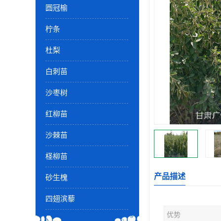
圆冠榆
柠条
杜梨
白刺苗
沙枣树
红柳苗
沙棘苗
柽柳苗
产品描述
砂生槐
四翅滨藜
优势