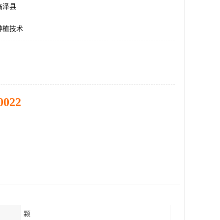
临泽县
种植技术
0022
颗