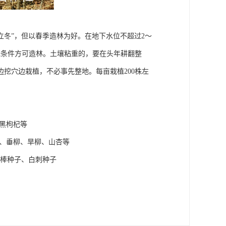
“立冬”，但以春季造林为好。在地下水位不超过2～
溉条件方可造林。土壤粘重的，要在头年耕翻整
挖穴边栽植，不必事先整地。每亩栽植200株左
黑枸杞等
梨、垂柳、旱柳、山杏等
花棒种子、白刺种子