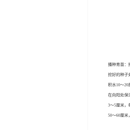
播种育苗：
挖好的种子处
积水10～2
在向阳处保
3～5厘米
50～60厘