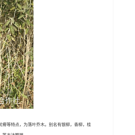
贫瘠等特点，为落叶乔木。别名有银柳，香柳，桂