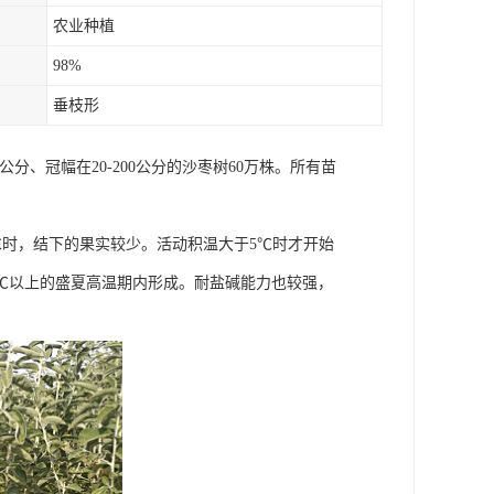
农业种植
98%
垂枝形
公分、冠幅在20-200公分的沙枣树60万株。所有苗
5℃时，结下的果实较少。活动积温大于5℃时才开始
0℃以上的盛夏高温期内形成。耐盐碱能力也较强，