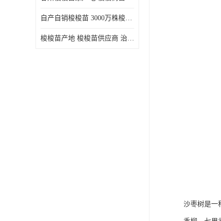
自产自销梭梭苗 3000万株梭梭种苗供应 办理检疫全国发货
梭梭苗产地 梭梭苗供应商 治沙造林梭梭种苗 自产自销
沙枣树是一