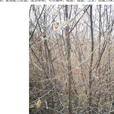
香。繁殖能力很强，成活率高，可以播种，植苗，插苗，压条，根蘖分株