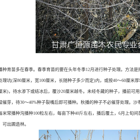
播种育苗多在春季。春季育苗的要在头年冬季12月进行种子处理。方法是
理坑(深80厘米，宽100厘米，长随种子多少而定)内，或按40～60厘
0厘米)，待水渗下或结冰后，覆沙20厘米越冬。未经冬藏的种子，播前可用
湿催芽，待30～40%种子裂嘴后即可播种。秋播的种子不必催芽处理。沙
，每米常播种沟播种100粒左右，每亩下种40斤左右，播后覆土，6月上旬
米，可出圃造林。