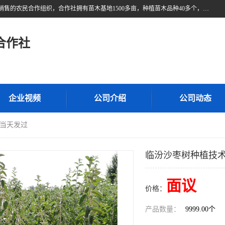
甘肃广恒源苗木农民合作社位于甘肃省临泽县，是一家从事苗木种植与销售的农民合作组织，合作社拥有苗木基地1500多亩，种植苗木品种40多个，年产各类苗木2000多万株。主营：白刺苗、红柳苗、梭梭苗等，我们以“种植一流的苗子，诚信经营”的经营理念，竭诚为每一位客户做优质的服务，欢迎来电咨询！
合作社
企业视频
公司介绍
公司动态
-当天发过
临汾沙枣树种植技术
面议
价格：
产品数量：
9999.00个