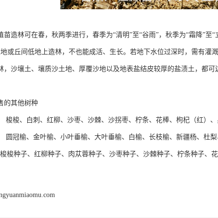
植苗造林可在春，秋两季进行，春季为“清明”至“谷雨”，秋季为“霜降”至
滩地或丘间低地上造林，不也能成活、生长。若地下水位过深时，需有灌
林，沙壤土、壤质沙土地、厚覆沙地以及地表盐结皮较厚的盐渍土，都可边
售的其他树种
】 梭梭、白刺、红柳、沙枣、沙棘、沙拐枣、柠条、花棒、枸杞（红）、
】 圆冠榆、金叶榆、小叶垂榆、大叶垂榆、白榆、长枝榆、新疆杨、杜
 梭梭种子、红柳种子、肉苁蓉种子、沙枣种子、沙棘种子、柠条种子、
engyuanmiaomu.com