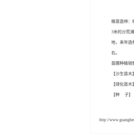
植苗造林：
3米的沙荒
地，来年造
右。
苗圃种植销
【沙生苗木
【绿化苗木
【种 子】
http://www.guangh