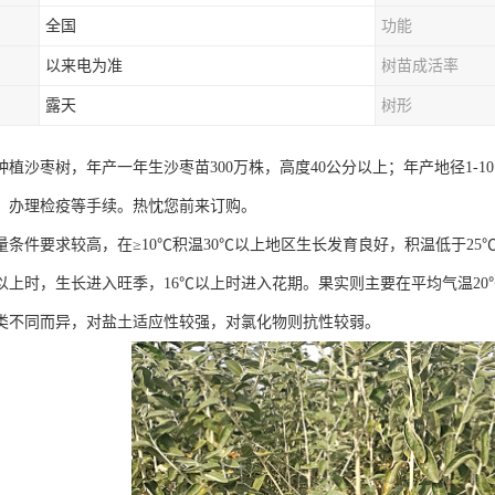
全国
功能
以来电为准
树苗成活率
露天
树形
植沙枣树，年产一年生沙枣苗300万株，高度40公分以上；年产地径1-10
，办理检疫等手续。热忱您前来订购。
量条件要求较高，在≥10℃积温30℃以上地区生长发育良好，积温低于2
℃以上时，生长进入旺季，16℃以上时进入花期。果实则主要在平均气温2
类不同而异，对盐土适应性较强，对氯化物则抗性较弱。