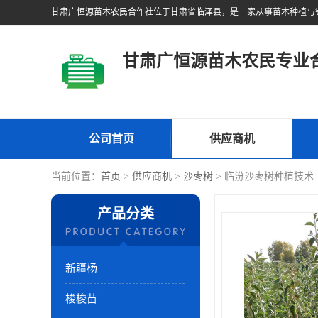
甘肃广恒源苗木农民专业
公司首页
供应商机
当前位置：
首页
>
供应商机
>
沙枣树
> 临汾沙枣树种植技术
产品分类
新疆杨
梭梭苗