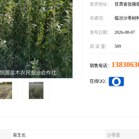
发货地址：
甘肃省张掖
关键词：
临汾沙枣树
发布日期：
2026-08-07
阅 读 量：
509
1383063
销售电话：
在线QQ：
易生长
沙枣苗