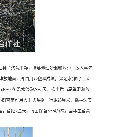
把种子淘洗干净，掺等量细沙混和均匀，放入事先
米厚堆放地面，周围用沙壅埋成埂，灌足水(种子上面
50～60℃温水浸泡2～3天，捞出后与马粪混和放
枣树育苗可用大田式条播，行距25厘米，播种深度
间苗，苗距7厘米，每亩保苗3～4万株。当年生苗高