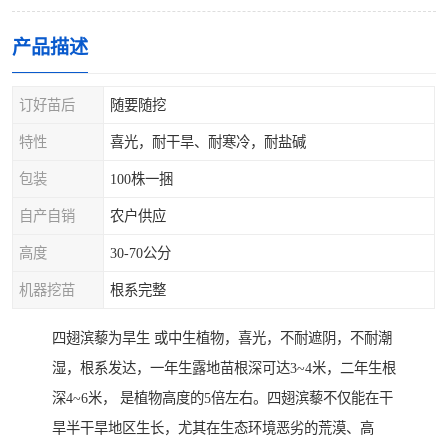
产品描述
订好苗后
随要随挖
特性
喜光，耐干旱、耐寒冷，耐盐碱
包装
100株一捆
自产自销
农户供应
高度
30-70公分
机器挖苗
根系完整
四翅滨藜为旱生 或中生植物，喜光，不耐遮阴，不耐潮
湿，根系发达，一年生露地苗根深可达3~4米，二年生根
深4~6米， 是植物高度的5倍左右。四翅滨藜不仅能在干
旱半干旱地区生长，尤其在生态环境恶劣的荒漠、高