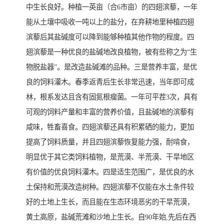
中生长良好。种植一英亩（合6市亩）的四翅滨藜，一年
能从土壤中吸收一吨以上的盐分，在弃耕地里种植四翅
滨藜后其盐碱度可以降到能够种植其他作物的程度。四
翅滨藜是一种优良的盐碱地改良植物，被有些称之为“生
物脱盐器”。是改造盐碱滩的品种。三是营养丰富，是优
良的饲料灌木。春季返青后生长非常迅速，当年即可成
林，根系发达且含有固氮根瘤菌。一年可平茬3次，具有
可观的饲料产量和丰富的营养价值，且盐碱地的滨藜有
咸味，牲畜喜食。四翅滨藜还具有积累硒的能力，更加
提高了饲料质量，并且四翅滨藜恢复能力强，耐啃食，
明显优于其它类饲料植物，是荒漠、半荒漠、干旱地区
有价值的优良饲料灌木。四是适生范围广，是优良的水
土保持和荒漠改造树种。四翅滨藜不仅能在水土条件较
好的土地上生长，而且能在生态环境恶劣的干旱荒漠，
黄土高原，盐碱荒滩和沙地上生长。自90年始,先后在西