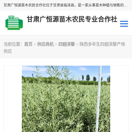
甘肃广恒源苗木农民合作社位于甘肃省临泽县，是一家从事苗木种植与销售的农民合作组织，合作社拥有苗木基地1500多亩，种植苗木品种40多个，年产各类苗木2000多万株。主营：白刺苗、红柳苗、梭梭苗等，我们以“种植一流的苗子，诚信经营”的经营理念，竭诚为每一位客户做优质的服务，欢迎来电咨询！
甘肃广恒源苗木农民专业合作社
当前位置：
首页
>
供应商机
>
四翅滨藜
> 陕西多年生四翅滨藜产地
新疆杨
梭梭苗
供应
圆冠榆
柠条
杜梨
白刺苗
沙枣树
红柳苗
沙棘苗
柽柳苗
砂生槐
四翅滨藜