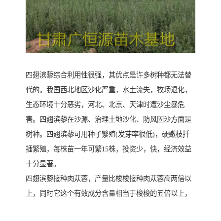
四翅滨藜综合利用性很强，其优点是许多树种都无法替
代的。我国西北地区沙化严重，水土流失，牧场退化，
生态环境十分恶劣，河北、北京、天津时遭沙尘暴危
害。四翅滨藜在沙源、治理土地沙化、防风固沙方面是
树种。四翅滨藜可用种子繁殖(发芽率很低)，硬嫩枝扦
插繁殖，每株苗一年可繁15株，投资少，快，经济效益
十分显著。
四翅滨藜接种肉苁蓉，产量比梭梭接种肉苁蓉高两倍以
上，同时它这个有效成分含量相当于梭梭的五倍以上，