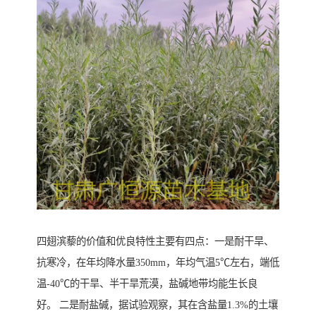
四翅滨藜的价值和优良特性主要有四点：一是耐干旱、
抗寒冷，在年均降水量350mm，年均气温5℃左右，端低
温-40℃的干旱、半干旱荒漠，盐碱地带均能生长良
好。 二是耐盐碱，据试验观察，其在含盐量1.3%的土壤