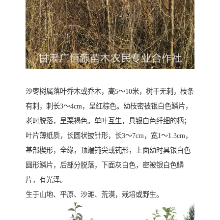
沙枣树属落叶乔木或乔木，高5～10米，树干无刺，枝条
有刺，刺长3～4cm，呈红棕色。幼枝密被银白色鳞片，
老时脱落，呈栗褐色。单叶互生，具银白色纤细的柄；
叶片薄纸质，长圆状披针形，长3～7cm，宽1～1.3cm，
基部楔形，全缘，顶端钝尖或钝形，上面幼时具银白色
圆形鳞片，后部分脱落，下面灰白色，密被银白色鳞
片，有光泽。
生于山地、平原、沙滩、荒漠，栽培或野生。