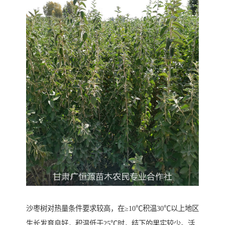
沙枣树对热量条件要求较高，在≥10℃积温30℃以上地区
生长发育良好，积温低于25℃时，结下的果实较少。活