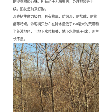
的沙枣树60万株。所有苗子无病虫害，办理检疫等手
续。热忱您前来订购。
沙枣树生命力极强，具有抗旱，防风沙，耐盐碱，耐贫
瘠等特点。沙枣树只分布在降水量低于150毫米的荒漠和
半荒漠地区，与地下水位相关，地下水位低于4米，则生
长不良。