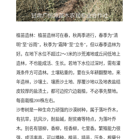
植苗造林：植苗造林可在春，秋两季进行，春季为“清
明”至“谷雨”，秋季为“霜降”至“立冬”，但以春季造林为
好。在地下水位不超过2～3米的沙荒滩地或丘间低地上
造林，不也能成活、生长。若地下水位过深时，需有灌
溉条件方可造林。土壤粘重的，要在头年耕翻整地，来
年造林，沙壤土、壤质沙土地、厚覆沙地以及地表盐结
皮较厚的盐渍土，都可边挖穴边栽植，不必事先整地。
每亩栽植200株左右。
沙枣树是一种生命力顽强的沙漠树种，属于落叶乔木，
有抗旱，抗风沙，耐盐碱，耐贫瘠等特点，为落叶乔
木。别名有银柳，香柳，桂香柳，七里香。繁殖能力很
强，成活率高，可以播种，植苗，插苗，压条，根蘖分