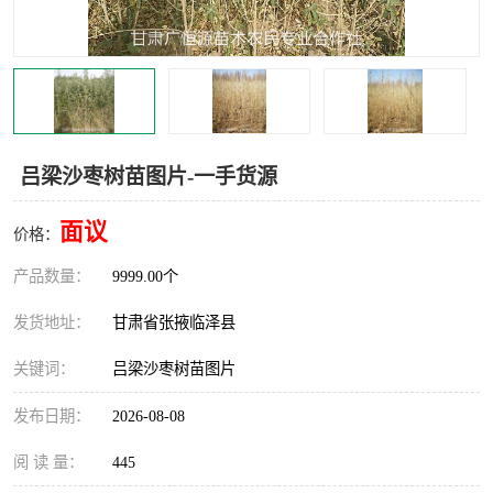
吕梁沙枣树苗图片-一手货源
面议
价格：
产品数量：
9999.00个
发货地址：
甘肃省张掖临泽县
关键词：
吕梁沙枣树苗图片
发布日期：
2026-08-08
阅 读 量：
445