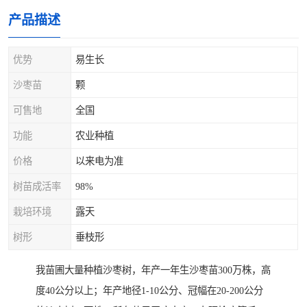
产品描述
优势
易生长
沙枣苗
颗
可售地
全国
功能
农业种植
价格
以来电为准
树苗成活率
98%
栽培环境
露天
树形
垂枝形
我苗圃大量种植沙枣树，年产一年生沙枣苗300万株，高
度40公分以上；年产地径1-10公分、冠幅在20-200公分