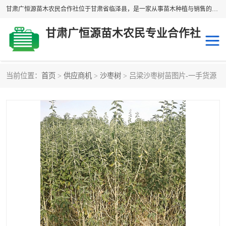
甘肃广恒源苗木农民合作社位于甘肃省临泽县，是一家从事苗木种植与销售的农民合作组织，合作社拥有苗木基地1500多亩，种植苗木品种40多个，年产各类苗木2000多万株。主营：白刺苗、红柳苗、梭梭苗等，我们以“种植一流的苗子，诚信经营”的经营理念，竭诚为每一位客户做优质的服务，欢迎来电咨询！
甘肃广恒源苗木农民专业合作社
当前位置：
首页
>
供应商机
>
沙枣树
> 吕梁沙枣树苗图片-一手货源
新疆杨
梭梭苗
圆冠榆
柠条
杜梨
白刺苗
沙枣树
红柳苗
沙棘苗
柽柳苗
砂生槐
四翅滨藜