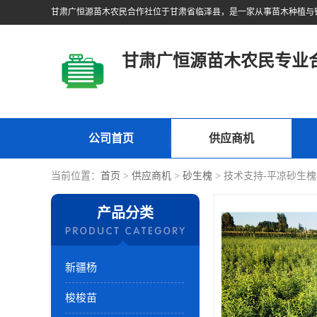
甘肃广恒源苗木农民专业
公司首页
供应商机
当前位置：
首页
>
供应商机
>
砂生槐
> 技术支持-平凉砂生
产品分类
新疆杨
梭梭苗