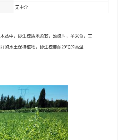
无中介
灌木丛中，砂生槐质地柔软，幼嫩时，羊采食，其
好的水土保持植物，砂生槐能耐29℃的高温