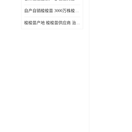
自产自销梭梭苗 3000万株梭梭种苗供应 办理检疫全国发货
梭梭苗产地 梭梭苗供应商 治沙造林梭梭种苗 自产自销