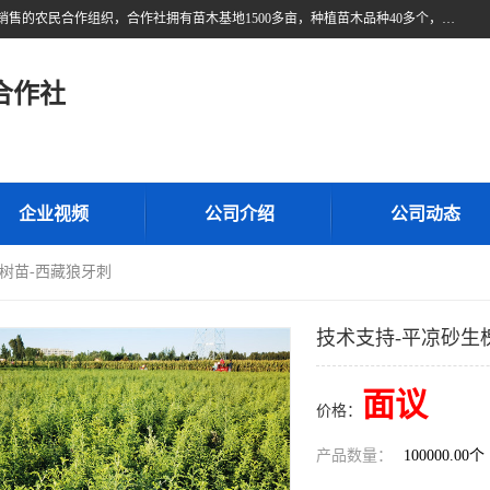
甘肃广恒源苗木农民合作社位于甘肃省临泽县，是一家从事苗木种植与销售的农民合作组织，合作社拥有苗木基地1500多亩，种植苗木品种40多个，年产各类苗木2000多万株。主营：白刺苗、红柳苗、梭梭苗等，我们以“种植一流的苗子，诚信经营”的经营理念，竭诚为每一位客户做优质的服务，欢迎来电咨询！
合作社
企业视频
公司介绍
公司动态
槐树苗-西藏狼牙刺
技术支持-平凉砂生
面议
价格：
产品数量：
100000.00个