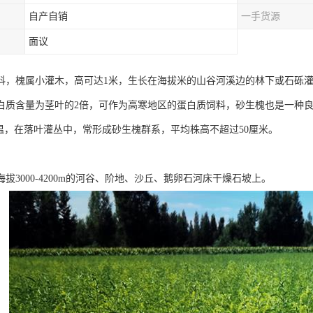
自产自销
一手货源
面议
科，槐属小灌木，高可达1米，生长在海拔米的山谷河溪边的林下或石砾
白质含量为茎叶的2倍，可作为高寒地区的蛋白质饲料，砂生槐也是一种良
低温，在落叶灌丛中，常形成砂生槐群系，平均株高不超过50厘米。
拔3000-4200m的河谷、阶地、沙丘、鹅卵石河床干燥石坡上。