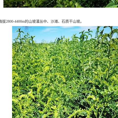
拔2800-4400m的山坡灌丛中、沙滩、石质干山坡。