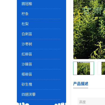
圆冠榆
柠条
杜梨
白刺苗
沙枣树
红柳苗
沙棘苗
柽柳苗
产品描述
砂生槐
四翅滨藜
高度