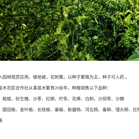
入园林观赏应用，做地被，花刺篱。以种子繁殖为主，种子可入药 。
苗木农民合作社从事苗木繁育20余年，种植销售以下品种：
】梭梭、砂生槐、沙枣、红柳、柠条、花棒、白刺、沙拐枣、沙棘
】圆冠榆、金叶榆、长枝榆、垂榆、新疆杨、河北杨、垂柳、馒头柳、红
等