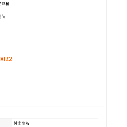
临泽县
树苗
0022
甘肃张掖