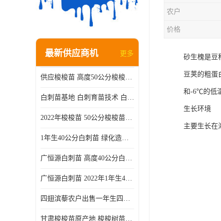
农户
价格
最新供应商机
更多
砂生槐是豆
豆荚的粗蛋
供应梭梭苗 高度50公分梭梭种苗基地 一手货源无中介
和-6℃的
白刺苗基地 白刺育苗技术 白刺苗产地
生长环境
2022年梭梭苗 50公分梭梭苗产地 沙漠绿化梭梭苗基地 提供技术
主要生长在海
1年生40公分白刺苗 绿化造林白刺树苗
广恒源白刺苗 高度40公分白刺树苗
广恒源白刺苗 2022年1年生40公分白刺树苗
四翅滨藜农户出售一年生四翅滨藜各种规格四翅滨黎产地货源
甘肃梭梭苗原产地 梭梭树苗种植技术 梭梭种苗基地