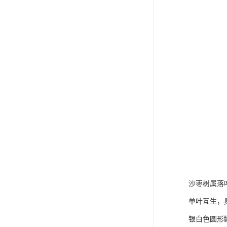
沙枣树属落
单叶互生，
银白色圆形