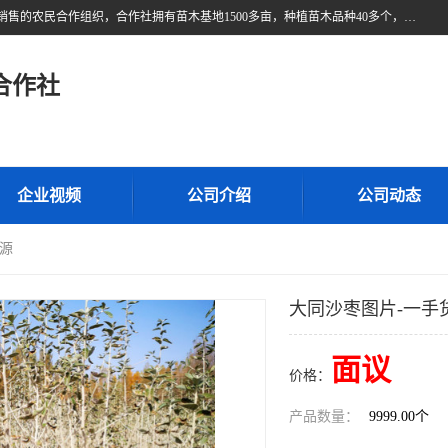
甘肃广恒源苗木农民合作社位于甘肃省临泽县，是一家从事苗木种植与销售的农民合作组织，合作社拥有苗木基地1500多亩，种植苗木品种40多个，年产各类苗木2000多万株。主营：白刺苗、红柳苗、梭梭苗等，我们以“种植一流的苗子，诚信经营”的经营理念，竭诚为每一位客户做优质的服务，欢迎来电咨询！
合作社
企业视频
公司介绍
公司动态
货源
大同沙枣图片-一手
面议
价格：
产品数量：
9999.00个