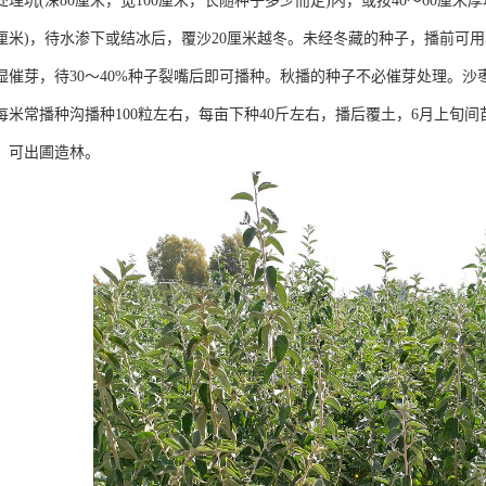
理坑(深80厘米，宽100厘米，长随种子多少而定)内，或按40～60厘
0厘米)，待水渗下或结冰后，覆沙20厘米越冬。未经冬藏的种子，播前可用
湿催芽，待30～40%种子裂嘴后即可播种。秋播的种子不必催芽处理。沙
，每米常播种沟播种100粒左右，每亩下种40斤左右，播后覆土，6月上旬
米，可出圃造林。