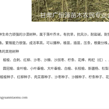
种生命力顽强的沙漠树种，属于落叶乔木，有抗旱，抗风沙，耐盐碱，耐
香。繁殖能力很强，成活率高，可以播种，植苗，插苗，压条，根蘖分株
售的其他树种
】 梭梭、白刺、红柳、沙枣、沙棘、沙拐枣、柠条、花棒、枸杞（红）、
】 圆冠榆、金叶榆、小叶垂榆、大叶垂榆、白榆、长枝榆、新疆杨、杜
 梭梭种子、红柳种子、肉苁蓉种子、沙枣种子、沙棘种子、柠条种子、
engyuanmiaomu.com