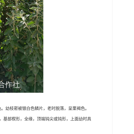
棕色。幼枝密被银白色鳞片，老时脱落，呈栗褐色。
cm，基部楔形，全缘，顶端钝尖或钝形，上面幼时具