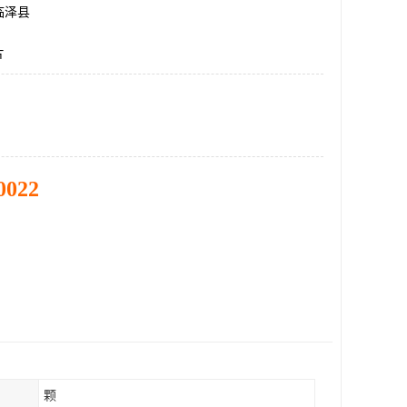
临泽县
片
0022
颗