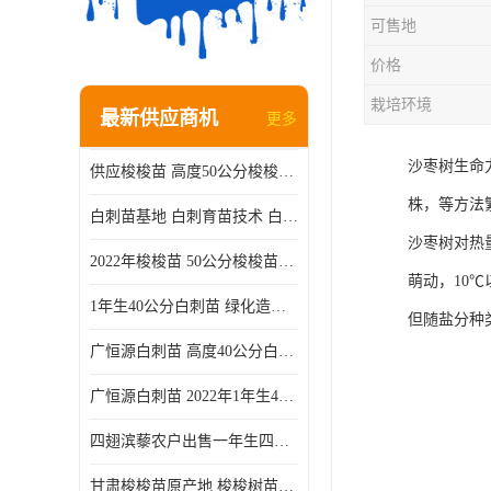
可售地
价格
栽培环境
最新供应商机
更多
沙枣树生命
供应梭梭苗 高度50公分梭梭种苗基地 一手货源无中介
株，等方法
白刺苗基地 白刺育苗技术 白刺苗产地
沙枣树对热
2022年梭梭苗 50公分梭梭苗产地 沙漠绿化梭梭苗基地 提供技术
萌动，10
1年生40公分白刺苗 绿化造林白刺树苗
但随盐分种
广恒源白刺苗 高度40公分白刺树苗
广恒源白刺苗 2022年1年生40公分白刺树苗
四翅滨藜农户出售一年生四翅滨藜各种规格四翅滨黎产地货源
甘肃梭梭苗原产地 梭梭树苗种植技术 梭梭种苗基地