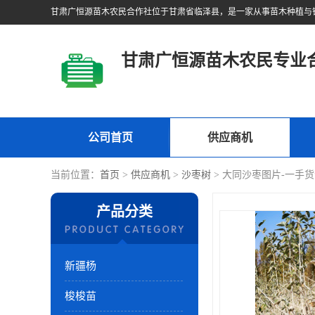
甘肃广恒源苗木农民专业
公司首页
供应商机
当前位置：
首页
>
供应商机
>
沙枣树
> 大同沙枣图片-一手
产品分类
新疆杨
梭梭苗