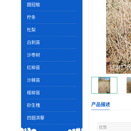
圆冠榆
柠条
杜梨
白刺苗
沙枣树
红柳苗
沙棘苗
柽柳苗
产品描述
砂生槐
四翅滨藜
优势