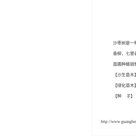
沙枣树是一
香柳，七里
苗圃种植销
【沙生苗木
【绿化苗木
【种 子】
http://www.guangh