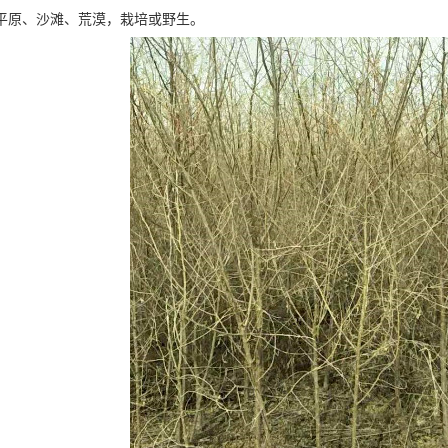
平原、沙滩、荒漠，栽培或野生。