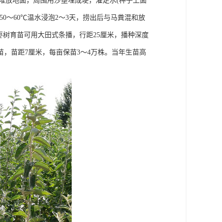
米厚堆放地面，周围用沙壅埋成埂，灌足水(种子上面
50～60℃温水浸泡2～3天，捞出后与马粪混和放
枣树育苗可用大田式条播，行距25厘米，播种深度
间苗，苗距7厘米，每亩保苗3～4万株。当年生苗高