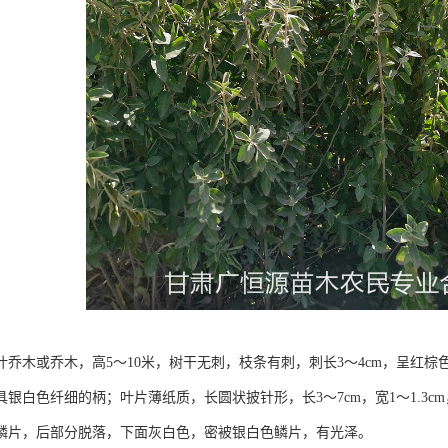
叶乔木或乔木，高5～10米，树干无刺，枝条有刺，刺长3～4cm，呈红
具银白色纤细的柄；叶片薄纸质，长圆状披针形，长3～7cm，宽1～1.3
鳞片，后部分脱落，下面灰白色，密被银白色鳞片，有光泽。