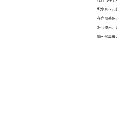
挖好的种子处
积水10～2
在向阳处保
3～5厘米
50～60厘