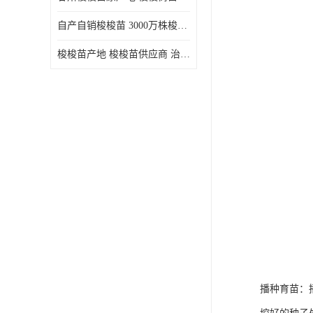
自产自销梭梭苗 3000万株梭梭种苗供应 办理检疫全国发货
梭梭苗产地 梭梭苗供应商 治沙造林梭梭种苗 自产自销
播种育苗：