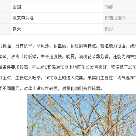
全国
功能
以来电为准
树苗成活率
露天
树形
力极强，具有抗旱，防风沙，耐盐碱，耐贫瘠等特点。繁殖能力很强，成
繁殖。沙枣叶片低矮，生长速度快。晚夏，满树花朵馥芳香，还能为园林
量条件要求较高，在≥10℃积温30℃以上地区生长发育良好，积温低于2
℃以上时，生长进入旺季，16℃以上时进入花期。果实则主要在平均气温2
类不同而异，对盐土适应性较强，对氯化物则抗性较弱。