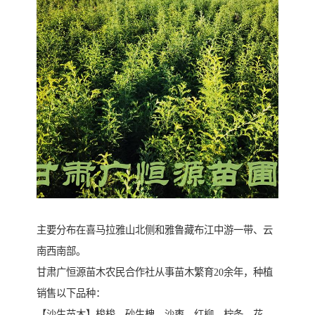
主要分布在喜马拉雅山北侧和雅鲁藏布江中游一带、云
南西南部。
甘肃广恒源苗木农民合作社从事苗木繁育20余年，种植
销售以下品种：
【沙生苗木】梭梭、砂生槐、沙枣、红柳、柠条、花