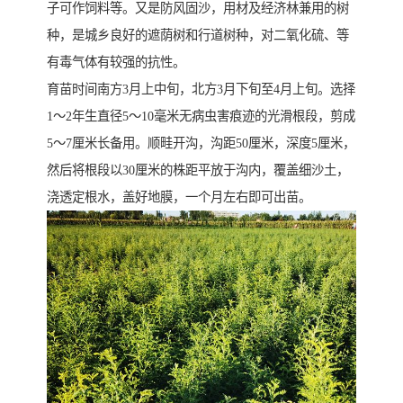
子可作饲料等。又是防风固沙，用材及经济林兼用的树
种，是城乡良好的遮荫树和行道树种，对二氧化硫、等
有毒气体有较强的抗性。
育苗时间南方3月上中旬，北方3月下旬至4月上旬。选择
1～2年生直径5～10毫米无病虫害痕迹的光滑根段，剪成
5～7厘米长备用。顺畦开沟，沟距50厘米，深度5厘米，
然后将根段以30厘米的株距平放于沟内，覆盖细沙土，
浇透定根水，盖好地膜，一个月左右即可出苗。