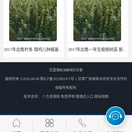
2017年出售一年生梭梭树苗 新疆梭梭沙地绿化种植肉苁蓉
您是第
8116870
位访客
版权所有 ©2026-08-09
陇ICP备2023002471号-1
甘肃广恒源苗木农民专业合作社
保留所有权利.
技术支持：
八方资源网
免责声明
管理员入口
网站地图
梭梭苗|梭梭树苗|甘肃梭梭草种植基地|广恒源苗木基地
梭梭树苗|梭梭草|种植肉苁蓉专用梭梭树