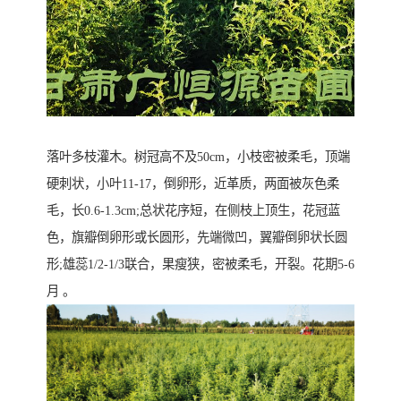
落叶多枝灌木。树冠高不及50cm，小枝密被柔毛，顶端
硬刺状，小叶11-17，倒卵形，近革质，两面被灰色柔
毛，长0.6-1.3cm;总状花序短，在侧枝上顶生，花冠蓝
色，旗瓣倒卵形或长圆形，先端微凹，翼瓣倒卵状长圆
形;雄蕊1/2-1/3联合，果瘦狭，密被柔毛，开裂。花期5-6
月 。