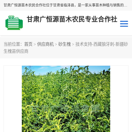
甘肃广恒源苗木农民合作社位于甘肃省临泽县，是一家从事苗木种植与销售的农民合作组织，合作社拥有苗木基地1500多亩，种植苗木品种40多个，年产各类苗木2000多万株。主营：白刺苗、红柳苗、梭梭苗等，我们以“种植一流的苗子，诚信经营”的经营理念，竭诚为每一位客户做优质的服务，欢迎来电咨询！
甘肃广恒源苗木农民专业合作社
当前位置：
首页
>
供应商机
>
砂生槐
> 技术支持-西藏狼牙刺-新疆砂
新疆杨
梭梭苗
生槐苗供应商
圆冠榆
柠条
杜梨
白刺苗
沙枣树
红柳苗
沙棘苗
柽柳苗
砂生槐
四翅滨藜