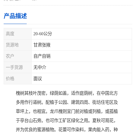
产品描述
高度
20-60公分
货源地
甘肃张掖
农户
自产自销
一手货源
无中介
价格
面议
槐树其枝叶茂密，绿荫如盖，适作庭荫树，在中国北方
多用作行道树。配植于公园、建筑四周、街坊住宅区及
草坪上，也相宜。龙爪槐则宜门前对植或列植，或孤植
于亭台山石旁。也可作工矿区绿化之用。夏秋可观花，
并为优良的蜜源植物。花蕾可作染料，果肉能入药，种