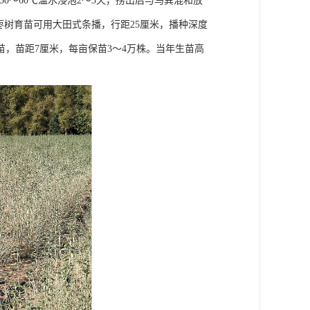
50～60℃温水浸泡2～3天，捞出后与马粪混和放
枣树育苗可用大田式条播，行距25厘米，播种深度
间苗，苗距7厘米，每亩保苗3～4万株。当年生苗高