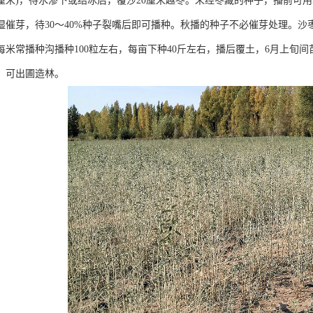
0厘米)，待水渗下或结冰后，覆沙20厘米越冬。未经冬藏的种子，播前可用
湿催芽，待30～40%种子裂嘴后即可播种。秋播的种子不必催芽处理。沙
，每米常播种沟播种100粒左右，每亩下种40斤左右，播后覆土，6月上旬
米，可出圃造林。