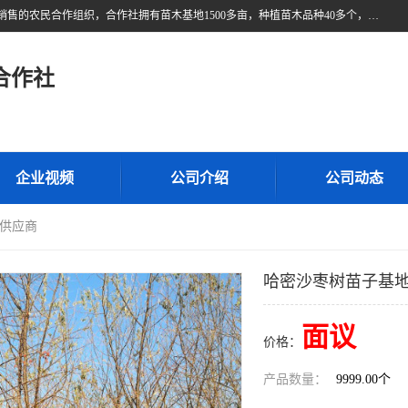
甘肃广恒源苗木农民合作社位于甘肃省临泽县，是一家从事苗木种植与销售的农民合作组织，合作社拥有苗木基地1500多亩，种植苗木品种40多个，年产各类苗木2000多万株。主营：白刺苗、红柳苗、梭梭苗等，我们以“种植一流的苗子，诚信经营”的经营理念，竭诚为每一位客户做优质的服务，欢迎来电咨询！
合作社
企业视频
公司介绍
公司动态
-供应商
哈密沙枣树苗子基地
面议
价格：
产品数量：
9999.00个