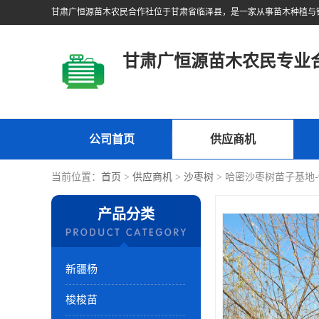
甘肃广恒源苗木农民专业
公司首页
供应商机
当前位置：
首页
>
供应商机
>
沙枣树
> 哈密沙枣树苗子基地
产品分类
新疆杨
梭梭苗