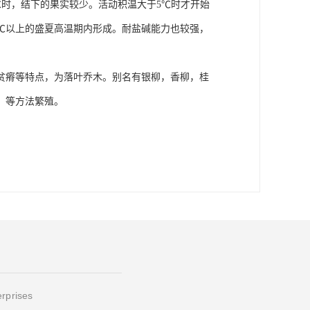
5℃时，结下的果实较少。活动积温大于5℃时才开始
0℃以上的盛夏高温期内形成。耐盐碱能力也较强，
贫瘠等特点，为落叶乔木。别名有银柳，香柳，桂
，等方法繁殖。
erprises