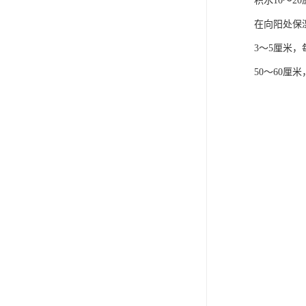
积水10～2
在向阳处保
3～5厘米
50～60厘