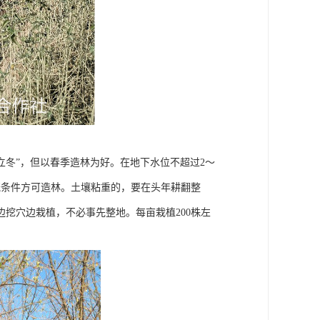
“立冬”，但以春季造林为好。在地下水位不超过2～
溉条件方可造林。土壤粘重的，要在头年耕翻整
挖穴边栽植，不必事先整地。每亩栽植200株左