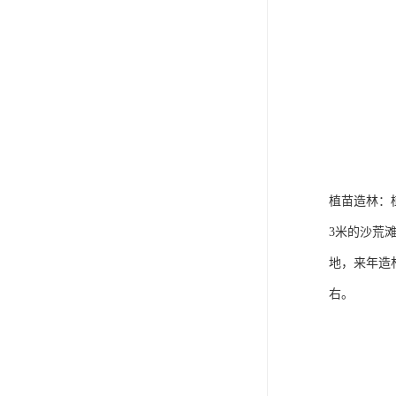
植苗造林：
3米的沙荒
地，来年造
右。