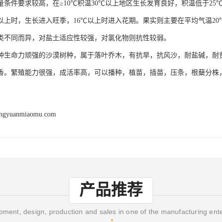
量条件要求较高，在≥10℃积温30℃以上地区生长发育良好，积温低于2
℃以上时，生长进入旺季，16℃以上时进入花期。果实则主要在平均气温2
类不同而异，对盐土适应性较强，对氯化物则抗性较弱。
种生命力顽强的沙漠树种，属于落叶乔木，有抗旱，抗风沙，耐盐碱，耐
香。繁殖能力很强，成活率高，可以播种，植苗，插苗，压条，根蘖分株
engyuanmiaomu.com
产品推荐
ment, design, production and sales in one of the manufacturing ent