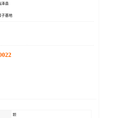
临泽县
苗子基地
0022
颗