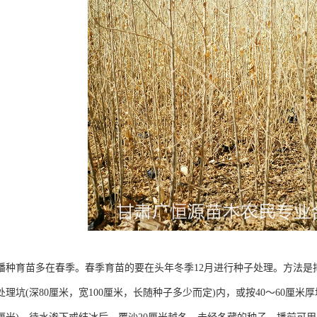
播种育苗多在春季。春季育苗的要在头年冬季12月进行种子处理。方法是
理坑(深80厘米，宽100厘米，长随种子多少而定)内，或按40～60厘