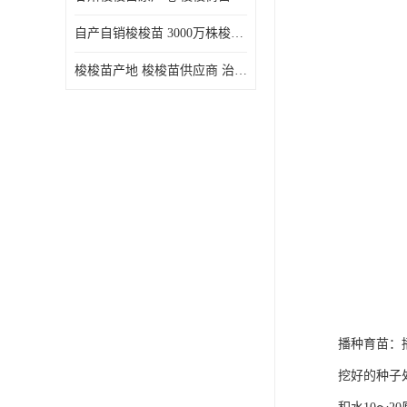
自产自销梭梭苗 3000万株梭梭种苗供应 办理检疫全国发货
梭梭苗产地 梭梭苗供应商 治沙造林梭梭种苗 自产自销
播种育苗：
挖好的种子处