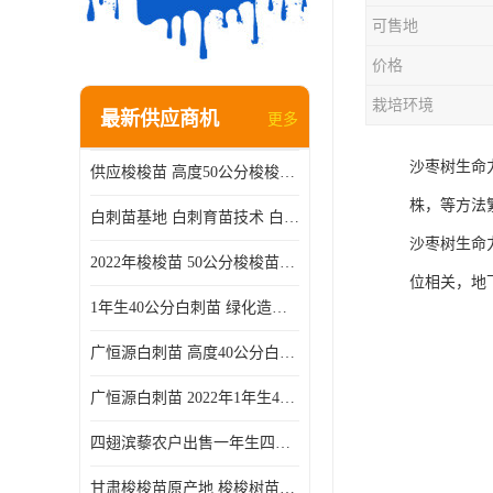
可售地
价格
栽培环境
最新供应商机
更多
沙枣树生命
供应梭梭苗 高度50公分梭梭种苗基地 一手货源无中介
株，等方法
白刺苗基地 白刺育苗技术 白刺苗产地
沙枣树生命
2022年梭梭苗 50公分梭梭苗产地 沙漠绿化梭梭苗基地 提供技术
位相关，地
1年生40公分白刺苗 绿化造林白刺树苗
广恒源白刺苗 高度40公分白刺树苗
广恒源白刺苗 2022年1年生40公分白刺树苗
四翅滨藜农户出售一年生四翅滨藜各种规格四翅滨黎产地货源
甘肃梭梭苗原产地 梭梭树苗种植技术 梭梭种苗基地