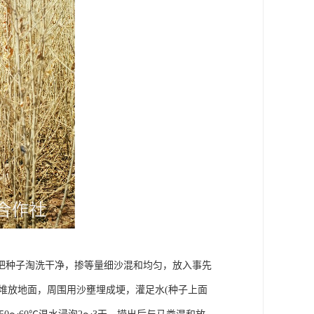
把种子淘洗干净，掺等量细沙混和均匀，放入事先
米厚堆放地面，周围用沙壅埋成埂，灌足水(种子上面