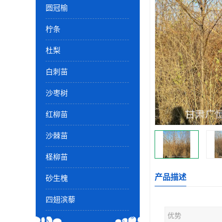
圆冠榆
柠条
杜梨
白刺苗
沙枣树
红柳苗
沙棘苗
柽柳苗
产品描述
砂生槐
四翅滨藜
优势