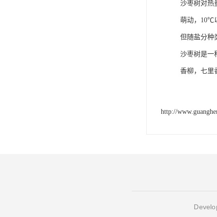
沙枣树对热
萌动，10
但随盐分种
沙枣树是一
香柳，七里
http://www.guangh
Develop