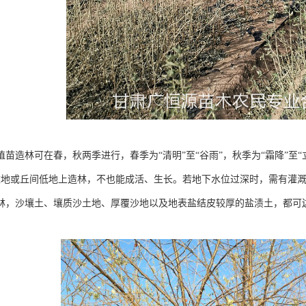
植苗造林可在春，秋两季进行，春季为“清明”至“谷雨”，秋季为“霜降”至
滩地或丘间低地上造林，不也能成活、生长。若地下水位过深时，需有灌
林，沙壤土、壤质沙土地、厚覆沙地以及地表盐结皮较厚的盐渍土，都可边