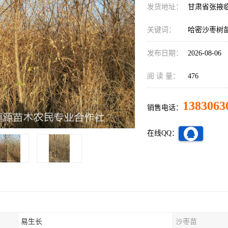
发货地址：
甘肃省张掖
关键词：
哈密沙枣树
发布日期：
2026-08-06
阅 读 量：
476
1383063
销售电话：
在线QQ：
易生长
沙枣苗