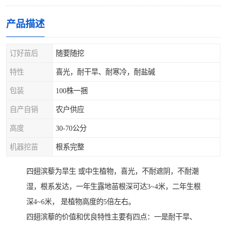
产品描述
订好苗后
随要随挖
特性
喜光，耐干旱、耐寒冷，耐盐碱
包装
100株一捆
自产自销
农户供应
高度
30-70公分
机器挖苗
根系完整
四翅滨藜为旱生 或中生植物，喜光，不耐遮阴，不耐潮
湿，根系发达，一年生露地苗根深可达3~4米，二年生根
深4~6米， 是植物高度的5倍左右。
四翅滨藜的价值和优良特性主要有四点：一是耐干旱、