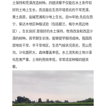
土保持和荒漠改造树种。四翅滨藜不仅能在水土条件较
好的土地上生长，而且能在生态环境恶劣的干旱荒漠，
黄土高原，盐碱荒滩和沙地上生长。自90年始,先后在西
宁、柴达木地区种植试验（包括都兰、格尔木周边地
区），生长良好,是很好的水土保持，牧场改良和改造沙
漠的树种。其早期生长快，能够提早郁闭成林。我国西
部地处干旱、半干旱地区，生态气候状况恶劣，荒山荒
沟，沙化面积大，森林覆盖率低，水土流失和土地沙漠
化危害严重，土地利用效率低，非常适宜种植四翅滨
藜。