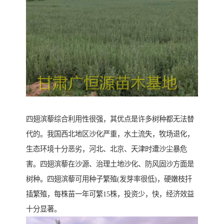
四翅滨藜综合利用性很强，其优点是许多树种都无法替
代的。我国西北地区沙化严重，水土流失，牧场退化，
生态环境十分恶劣，河北、北京、天津时遭沙尘暴危
害。四翅滨藜在沙源、治理土地沙化、防风固沙方面是
树种。四翅滨藜可用种子繁殖(发芽率很低)，硬嫩枝扦
插繁殖，每株苗一年可繁15株，投资少，快，经济效益
十分显著。