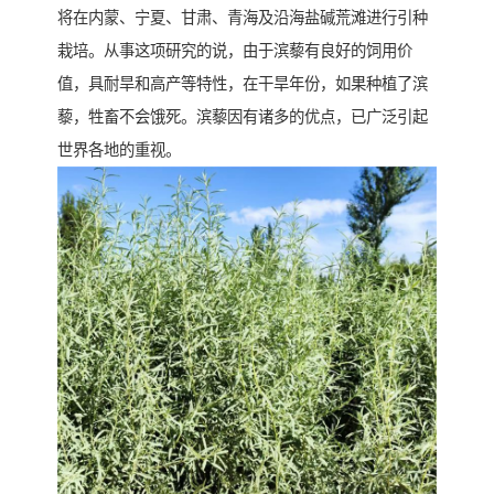
将在内蒙、宁夏、甘肃、青海及沿海盐碱荒滩进行引种
栽培。从事这项研究的说，由于滨藜有良好的饲用价
值，具耐旱和高产等特性，在干旱年份，如果种植了滨
藜，牲畜不会饿死。滨藜因有诸多的优点，已广泛引起
世界各地的重视。