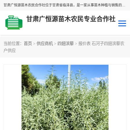
甘肃广恒源苗木农民合作社位于甘肃省临泽县，是一家从事苗木种植与销售的农民合作组织，合作社拥有苗木基地1500多亩，种植苗木品种40多个，年产各类苗木2000多万株。主营：白刺苗、红柳苗、梭梭苗等，我们以“种植一流的苗子，诚信经营”的经营理念，竭诚为每一位客户做优质的服务，欢迎来电咨询！
甘肃广恒源苗木农民专业合作社
当前位置：
首页
>
供应商机
>
四翅滨藜
> 报价表 石河子四翅滨藜农
新疆杨
梭梭苗
户供应
圆冠榆
柠条
杜梨
白刺苗
沙枣树
红柳苗
沙棘苗
柽柳苗
砂生槐
四翅滨藜