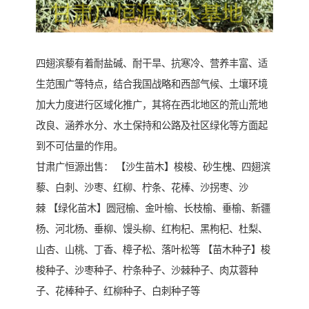
四翅滨藜有着耐盐碱、耐干旱、抗寒冷、营养丰富、适
生范围广等特点，结合我国战略和西部气候、土壤环境
加大力度进行区域化推广，其将在西北地区的荒山荒地
改良、涵养水分、水土保持和公路及社区绿化等方面起
到不可估量的作用。
甘肃广恒源出售： 【沙生苗木】梭梭、砂生槐、四翅滨
藜、白刺、沙枣、红柳、柠条、花棒、沙拐枣、沙
棘 【绿化苗木】圆冠榆、金叶榆、长枝榆、垂榆、新疆
杨、河北杨、垂柳、馒头柳、红枸杞、黑枸杞、杜梨、
山杏、山桃、丁香、樟子松、落叶松等 【苗木种子】梭
梭种子、沙枣种子、柠条种子、沙棘种子、肉苁蓉种
子、花棒种子、红柳种子、白刺种子等