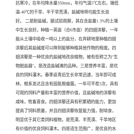
抗寒冷，在年均降水量350mm，年均气温5℃左右，端低
温-40℃的干旱、半干旱荒漠，盐碱地带均能生长良
好。 二是耐盐碱，据试验观察，其在含盐量1.3%的土壤
中生长良好。种植一英亩（合6市亩）的四翅滨藜，一年
能从土壤中吸收一吨以上的盐分，在弃耕地里种植四翅
滨藜后其盐碱度可以降到能够种植其他作物的程度。四
翅滨藜是一种优良的盐碱地改良植物，被有些称之为“生
物脱盐器”。是改造盐碱滩的品种。三是营养丰富，是优
良的饲料灌木。春季返青后生长非常迅速，当年即可成
林，根系发达且含有固氮根瘤菌。一年可平茬3次，具有
可观的饲料产量和丰富的营养价值，且盐碱地的滨藜有
咸味，牲畜喜食。四翅滨藜还具有积累硒的能力，更加
提高了饲料质量，并且四翅滨藜恢复能力强，耐啃食，
明显优于其它类饲料植物，是荒漠、半荒漠、干旱地区
有价值的优良饲料灌木。四是适生范围广，是优良的水