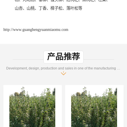
山杏、山桃、丁香、樟子松、落叶松等
http://www.guanghengyuanmiaomu.com
产品推荐
Development, design, production and sales in one of the manufacturing enterprises