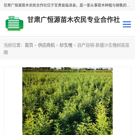
甘肃广恒源苗木农民合作社位于甘肃省临泽县，是一家从事苗木种植与销售的农民合作组织，合作社拥有苗木基地1500多亩，种植苗木品种40多个，年产各类苗木2000多万株。主营：白刺苗、红柳苗、梭梭苗等，我们以“种植一流的苗子，诚信经营”的经营理念，竭诚为每一位客户做优质的服务，欢迎来电咨询！
甘肃广恒源苗木农民专业合作社
当前位置：
首页
>
供应商机
>
砂生槐
> 自产自销-新疆沙生槐树苗苗
新疆杨
梭梭苗
圃
圆冠榆
柠条
杜梨
白刺苗
沙枣树
红柳苗
沙棘苗
柽柳苗
砂生槐
四翅滨藜