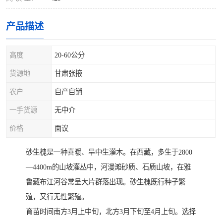
产品描述
高度
20-60公分
货源地
甘肃张掖
农户
自产自销
一手货源
无中介
价格
面议
砂生槐是一种喜暖、旱中生灌木。在西藏，多生于2800
—4400m的山坡灌丛中，河漫滩砂质、石质山坡，在雅
鲁藏布江河谷常呈大片群落出现。砂生槐既行种子繁
殖，又行无性繁殖。
育苗时间南方3月上中旬，北方3月下旬至4月上旬。选择