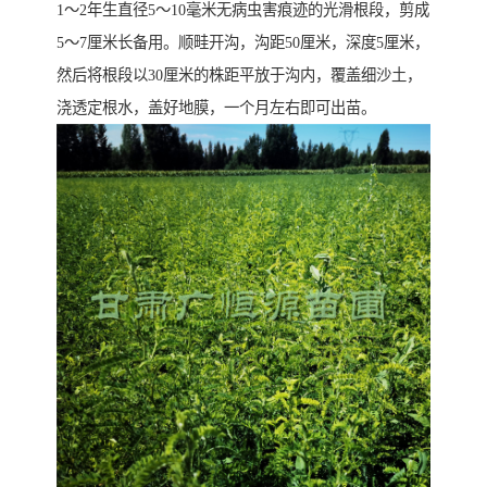
1～2年生直径5～10毫米无病虫害痕迹的光滑根段，剪成
5～7厘米长备用。顺畦开沟，沟距50厘米，深度5厘米，
然后将根段以30厘米的株距平放于沟内，覆盖细沙土，
浇透定根水，盖好地膜，一个月左右即可出苗。