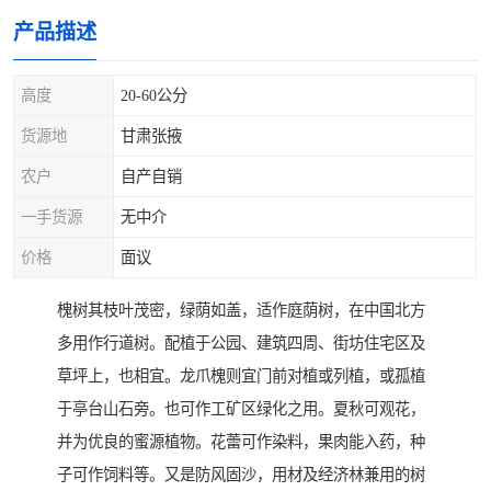
产品描述
高度
20-60公分
货源地
甘肃张掖
农户
自产自销
一手货源
无中介
价格
面议
槐树其枝叶茂密，绿荫如盖，适作庭荫树，在中国北方
多用作行道树。配植于公园、建筑四周、街坊住宅区及
草坪上，也相宜。龙爪槐则宜门前对植或列植，或孤植
于亭台山石旁。也可作工矿区绿化之用。夏秋可观花，
并为优良的蜜源植物。花蕾可作染料，果肉能入药，种
子可作饲料等。又是防风固沙，用材及经济林兼用的树