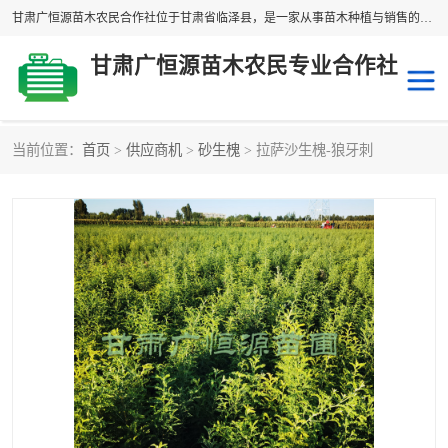
甘肃广恒源苗木农民合作社位于甘肃省临泽县，是一家从事苗木种植与销售的农民合作组织，合作社拥有苗木基地1500多亩，种植苗木品种40多个，年产各类苗木2000多万株。主营：白刺苗、红柳苗、梭梭苗等，我们以“种植一流的苗子，诚信经营”的经营理念，竭诚为每一位客户做优质的服务，欢迎来电咨询！
甘肃广恒源苗木农民专业合作社
当前位置：
首页
>
供应商机
>
砂生槐
> 拉萨沙生槐-狼牙刺
新疆杨
梭梭苗
圆冠榆
柠条
杜梨
白刺苗
沙枣树
红柳苗
沙棘苗
柽柳苗
砂生槐
四翅滨藜