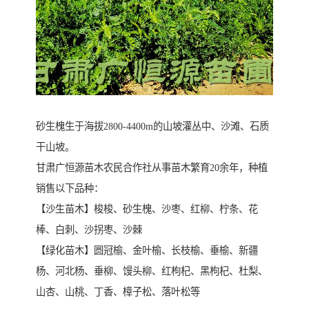
砂生槐生于海拔2800-4400m的山坡灌丛中、沙滩、石质
干山坡。
甘肃广恒源苗木农民合作社从事苗木繁育20余年，种植
销售以下品种：
【沙生苗木】梭梭、砂生槐、沙枣、红柳、柠条、花
棒、白刺、沙拐枣、沙棘
【绿化苗木】圆冠榆、金叶榆、长枝榆、垂榆、新疆
杨、河北杨、垂柳、馒头柳、红枸杞、黑枸杞、杜梨、
山杏、山桃、丁香、樟子松、落叶松等