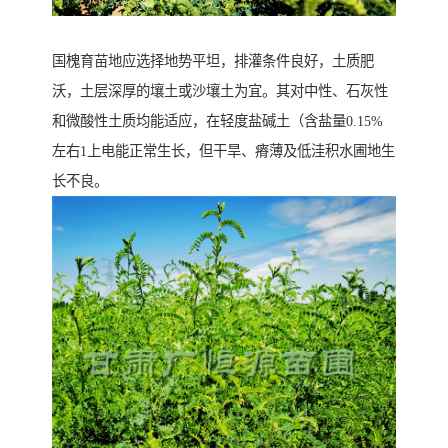
国槐育苗地应选择地势平坦，排灌条件良好，土质肥
沃，土层深厚的壤土或沙壤土为宜。其对中性、石灰性
和微酸性土质均能适应，在轻度盐碱土（含盐量0.15%
左右1上电能正常生长，但干旱、瘠薄及低洼积水圃地生
长不良。