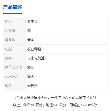
产品描述
优势
易生长
沙枣苗
颗
可售地
全国
功能
农业种植
价格
以来电为准
树苗成活率
98%
栽培环境
露天
树形
垂枝形
我苗圃大量种植沙枣树，一年生小沙枣苗高度在40公分
以上，年产200万株；地径1-10公分、冠幅在20-200公分