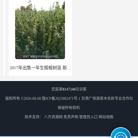
2017年出售一年生梭梭树苗 新疆梭梭沙地绿化种植肉苁蓉
梭梭苗|梭梭树苗|甘肃梭梭草种植基地|广恒源苗木基地
您是第
8147246
位访客
版权所有 ©2026-08-09
陇ICP备2023002471号-1
甘肃广恒源苗木农民专业合作社
保留所有权利.
技术支持：
八方资源网
免责声明
管理员入口
网站地图