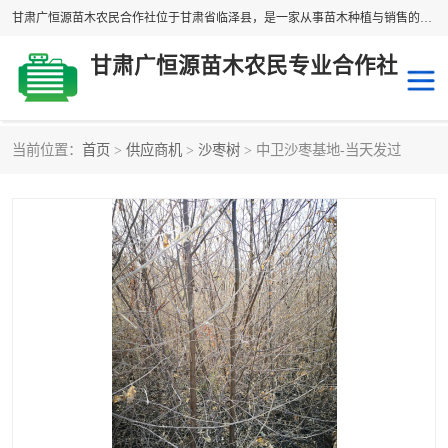
甘肃广恒源苗木农民合作社位于甘肃省临泽县，是一家从事苗木种植与销售的农民合作组织，合作社拥有苗木基地1500多亩，种植苗木品种40多个，年产各类苗木2000多万株。主营：白刺苗、红柳苗、梭梭苗等，我们以“种植一流的苗子，诚信经营”的经营理念，竭诚为每一位客户做优质的服务，欢迎来电咨询！
甘肃广恒源苗木农民专业合作社
当前位置：
首页
>
供应商机
>
沙枣树
> 中卫沙枣基地-当天发过
新疆杨
梭梭苗
圆冠榆
柠条
杜梨
白刺苗
沙枣树
红柳苗
沙棘苗
柽柳苗
砂生槐
四翅滨藜