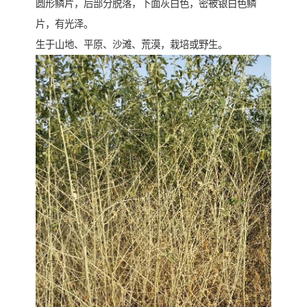
圆形鳞片，后部分脱落，下面灰白色，密被银白色鳞
片，有光泽。
生于山地、平原、沙滩、荒漠，栽培或野生。