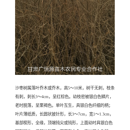
沙枣树属落叶乔木或乔木，高5～10米，树干无刺，枝条
有刺，刺长3～4cm，呈红棕色。幼枝密被银白色鳞片，
老时脱落，呈栗褐色。单叶互生，具银白色纤细的柄；
叶片薄纸质，长圆状披针形，长3～7cm，宽1～1.3cm，
基部楔形，全缘，顶端钝尖或钝形，上面幼时具银白色