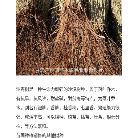
沙枣树是一种生命力顽强的沙漠树种，属于落叶乔木，
有抗旱，抗风沙，耐盐碱，耐贫瘠等特点，为落叶乔
木。别名有银柳，香柳，桂香柳，七里香。繁殖能力很
强，成活率高，可以播种，植苗，插苗，压条，根蘖分
株，等方法繁殖。
苗圃种植销售的其他树种