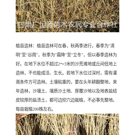
植苗造林：植苗造林可在春，秋两季进行，春季为“清
明”至“谷雨”，秋季为“霜降”至“立冬”，但以春季造林为
好。在地下水位不超过2～3米的沙荒滩地或丘间低地上
造林，不也能成活、生长。若地下水位过深时，需有灌
溉条件方可造林。土壤粘重的，要在头年耕翻整地，来
年造林，沙壤土、壤质沙土地、厚覆沙地以及地表盐结
皮较厚的盐渍土，都可边挖穴边栽植，不必事先整地。
每亩栽植200株左右。