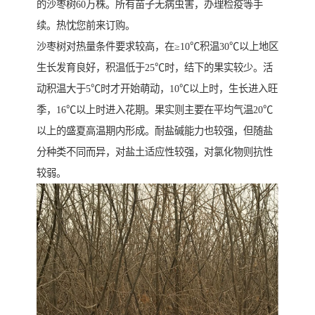
的沙枣树60万株。所有苗子无病虫害，办理检疫等手
续。热忱您前来订购。
沙枣树对热量条件要求较高，在≥10℃积温30℃以上地区
生长发育良好，积温低于25℃时，结下的果实较少。活
动积温大于5℃时才开始萌动，10℃以上时，生长进入旺
季，16℃以上时进入花期。果实则主要在平均气温20℃
以上的盛夏高温期内形成。耐盐碱能力也较强，但随盐
分种类不同而异，对盐土适应性较强，对氯化物则抗性
较弱。