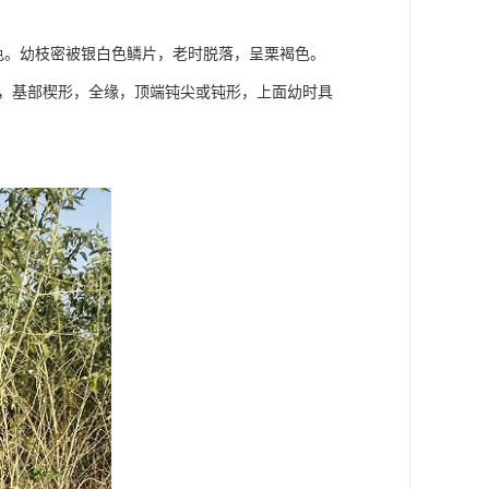
棕色。幼枝密被银白色鳞片，老时脱落，呈栗褐色。
cm，基部楔形，全缘，顶端钝尖或钝形，上面幼时具