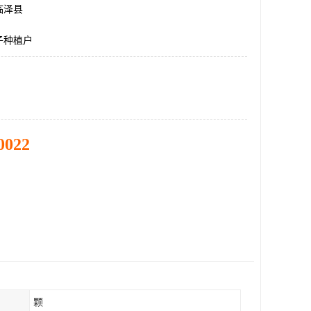
临泽县
子种植户
0022
颗