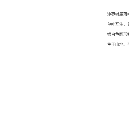
沙枣树属落
单叶互生，
银白色圆形
生于山地、