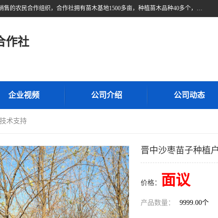
甘肃广恒源苗木农民合作社位于甘肃省临泽县，是一家从事苗木种植与销售的农民合作组织，合作社拥有苗木基地1500多亩，种植苗木品种40多个，年产各类苗木2000多万株。主营：白刺苗、红柳苗、梭梭苗等，我们以“种植一流的苗子，诚信经营”的经营理念，竭诚为每一位客户做优质的服务，欢迎来电咨询！
合作社
企业视频
公司介绍
公司动态
-技术支持
晋中沙枣苗子种植户
面议
价格：
产品数量：
9999.00个