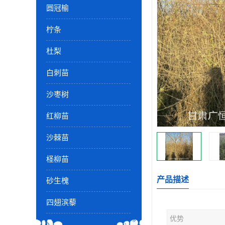
圆冠榆
柠条
杜梨
白刺苗
沙枣树
红柳苗
沙棘苗
柽柳苗
产品描述
砂生槐
四翅滨藜
优势