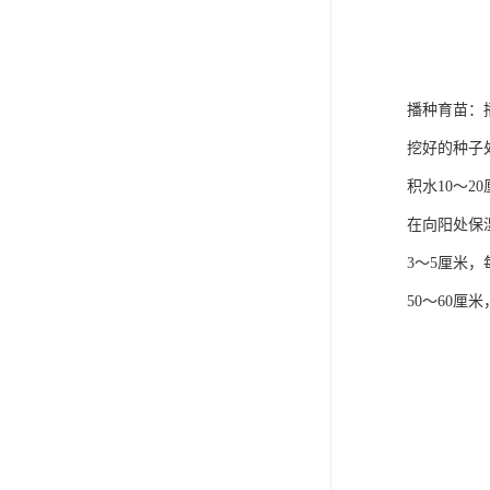
播种育苗：
挖好的种子处
积水10～2
在向阳处保
3～5厘米
50～60厘