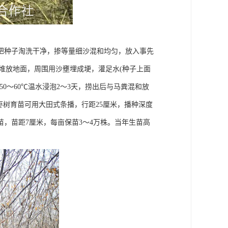
把种子淘洗干净，掺等量细沙混和均匀，放入事先
米厚堆放地面，周围用沙壅埋成埂，灌足水(种子上面
50～60℃温水浸泡2～3天，捞出后与马粪混和放
枣树育苗可用大田式条播，行距25厘米，播种深度
间苗，苗距7厘米，每亩保苗3～4万株。当年生苗高