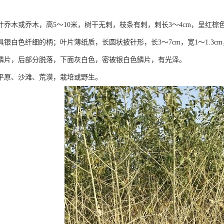
叶乔木或乔木，高5～10米，树干无刺，枝条有刺，刺长3～4cm，呈红
具银白色纤细的柄；叶片薄纸质，长圆状披针形，长3～7cm，宽1～1.3
鳞片，后部分脱落，下面灰白色，密被银白色鳞片，有光泽。
平原、沙滩、荒漠，栽培或野生。