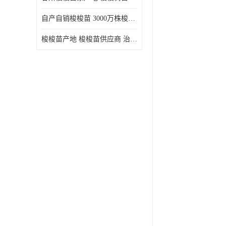
自产自销梭梭苗 3000万株梭梭种苗供应 办理检疫全国发货
梭梭苗产地 梭梭苗供应商 治沙造林梭梭种苗 自产自销