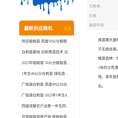
可售地
价格
栽培环境
最新供应商机
更多
我苗圃大量种
供应梭梭苗 高度50公分梭梭种苗基地 一手货源无中介
子无病虫害
白刺苗基地 白刺育苗技术 白刺苗产地
植苗造林：
2022年梭梭苗 50公分梭梭苗产地 沙漠绿化梭梭苗基地 提供技术
3米的沙荒
1年生40公分白刺苗 绿化造林白刺树苗
地，来年造
广恒源白刺苗 高度40公分白刺树苗
右。
广恒源白刺苗 2022年1年生40公分白刺树苗
四翅滨藜农户出售一年生四翅滨藜各种规格四翅滨黎产地货源
甘肃梭梭苗原产地 梭梭树苗种植技术 梭梭种苗基地