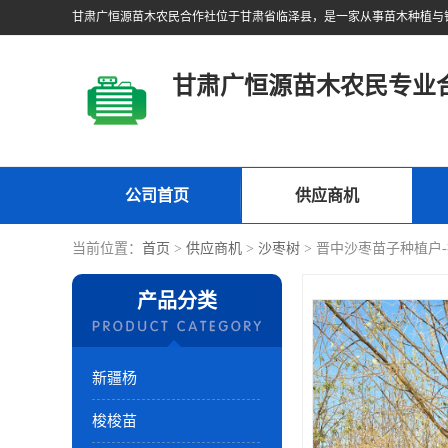
甘肃广恒源苗木农民专业
公司首页
供应商机
当前位置：
首页
>
供应商机
>
沙枣树
> 晋中沙枣苗子种植户
产品分类
新疆杨
梭梭苗