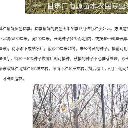
播种育苗多在春季。春季育苗的要在头年冬季12月进行种子处理。方法是
理坑(深80厘米，宽100厘米，长随种子多少而定)内，或按40～60厘
0厘米)，待水渗下或结冰后，覆沙20厘米越冬。未经冬藏的种子，播前可用
湿催芽，待30～40%种子裂嘴后即可播种。秋播的种子不必催芽处理。沙
，每米常播种沟播种100粒左右，每亩下种40斤左右，播后覆土，6月上旬
米，可出圃造林。