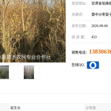
发货地址：
甘肃省张掖
关键词：
晋中沙枣苗
发布日期：
2026-08-06
阅 读 量：
453
1383063
销售电话：
在线QQ：
易生长
沙枣苗