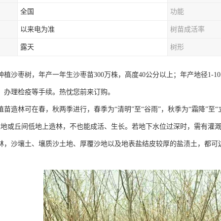
全国
功能
以来电为准
树苗成活率
露天
树形
植沙枣树，年产一年生沙枣苗300万株，高度40公分以上；年产地径1-10
，办理检疫等手续。热忱您前来订购。
植苗造林可在春，秋两季进行，春季为“清明”至“谷雨”，秋季为“霜降”至
滩地或丘间低地上造林，不也能成活、生长。若地下水位过深时，需有灌
林，沙壤土、壤质沙土地、厚覆沙地以及地表盐结皮较厚的盐渍土，都可边