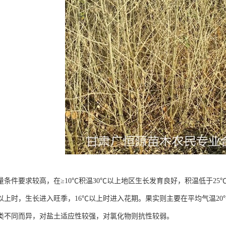
量条件要求较高，在≥10℃积温30℃以上地区生长发育良好，积温低于2
℃以上时，生长进入旺季，16℃以上时进入花期。果实则主要在平均气温2
类不同而异，对盐土适应性较强，对氯化物则抗性较弱。