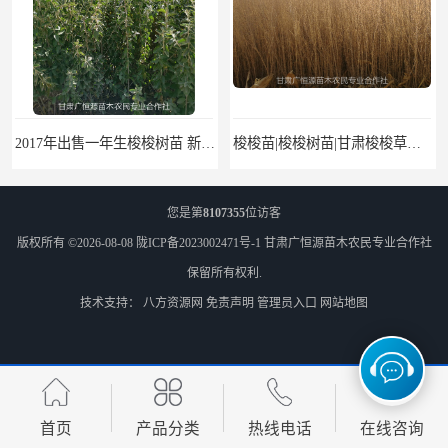
2017年出售一年生梭梭树苗 新疆梭梭沙地绿化种植肉苁蓉
梭梭苗|梭梭树苗|甘肃梭梭草种植基地|广恒源苗木基地
您是第
8107355
位访客
版权所有 ©2026-08-08
陇ICP备2023002471号-1
甘肃广恒源苗木农民专业合作社
保留所有权利.
技术支持：
八方资源网
免责声明
管理员入口
网站地图
梭梭树苗|梭梭草|种植肉苁蓉专用梭梭树
甘肃农户出售小叶锦鸡儿牛筋条毛条白柠条 一年生柠条
首页
产品分类
热线电话
在线咨询