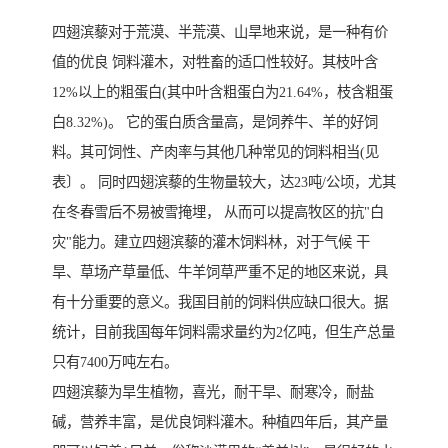
四翅滨藜对于荒漠、半荒漠、山旱地来说，是一种有价
值的优良 饲料灌木，对牲畜的适口性较好。其枝叶含
12%以上的粗蛋白(其中叶含粗蛋白为21.64%，枝含粗蛋
白8.32%)。 它的蛋白质含量高，是饲养牛、羊的好饲
料。其可饲性、产肉率与其他几种常见的饲料相当(见
表〕。 同时四翅滨藜的生物量较大，达23吨/公顷，尤其
在冬春雪后不易被雪掩埋， 从而可以提高牧区的抗"白
灾"能力。建立四翅滨藜的灌木饲料林，对于气候 干
旱、草场产草量低、牛羊饲草严重不足的地区来说，具
有十分重要的意义。我国目前的饲料供应缺口很大。据
统计，目前我国每年饲料需求量约为2亿吨，但生产总量
只有7400万吨左右。
四翅滨藜为旱生植物，喜光，耐干旱、耐寒冷，耐盐
碱，营养丰富，是优良饲料灌木。种植四年后，其产量