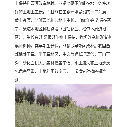
土保持和荒漠改造树种。四翅滨藜不仅能在水土条件较
好的土地上生长，而且能在生态环境恶劣的干旱荒漠，
黄土高原，盐碱荒滩和沙地上生长。自90年始,先后在西
宁、柴达木地区种植试验（包括都兰、格尔木周边地
区），生长良好,是很好的水土保持，牧场改良和改造沙
漠的树种。其早期生长快，能够提早郁闭成林。我国西
部地处干旱、半干旱地区，生态气候状况恶劣，荒山荒
沟，沙化面积大，森林覆盖率低，水土流失和土地沙漠
化危害严重，土地利用效率低，非常适宜种植四翅滨
藜。