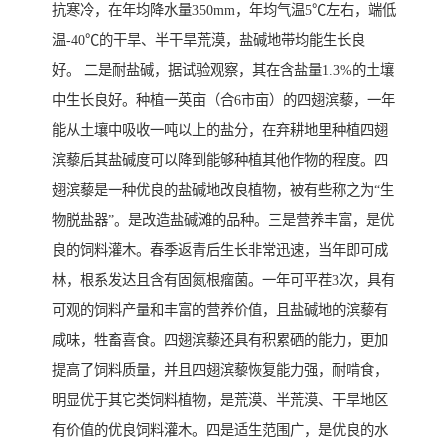
抗寒冷，在年均降水量350mm，年均气温5℃左右，端低
温-40℃的干旱、半干旱荒漠，盐碱地带均能生长良
好。 二是耐盐碱，据试验观察，其在含盐量1.3%的土壤
中生长良好。种植一英亩（合6市亩）的四翅滨藜，一年
能从土壤中吸收一吨以上的盐分，在弃耕地里种植四翅
滨藜后其盐碱度可以降到能够种植其他作物的程度。四
翅滨藜是一种优良的盐碱地改良植物，被有些称之为“生
物脱盐器”。是改造盐碱滩的品种。三是营养丰富，是优
良的饲料灌木。春季返青后生长非常迅速，当年即可成
林，根系发达且含有固氮根瘤菌。一年可平茬3次，具有
可观的饲料产量和丰富的营养价值，且盐碱地的滨藜有
咸味，牲畜喜食。四翅滨藜还具有积累硒的能力，更加
提高了饲料质量，并且四翅滨藜恢复能力强，耐啃食，
明显优于其它类饲料植物，是荒漠、半荒漠、干旱地区
有价值的优良饲料灌木。四是适生范围广，是优良的水