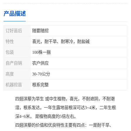
产品描述
订好苗后
随要随挖
特性
喜光，耐干旱、耐寒冷，耐盐碱
包装
100株一捆
自产自销
农户供应
高度
30-70公分
机器挖苗
根系完整
四翅滨藜为旱生 或中生植物，喜光，不耐遮阴，不耐潮
湿，根系发达，一年生露地苗根深可达3~4米，二年生根
深4~6米， 是植物高度的5倍左右。
四翅滨藜的价值和优良特性主要有四点：一是耐干旱、