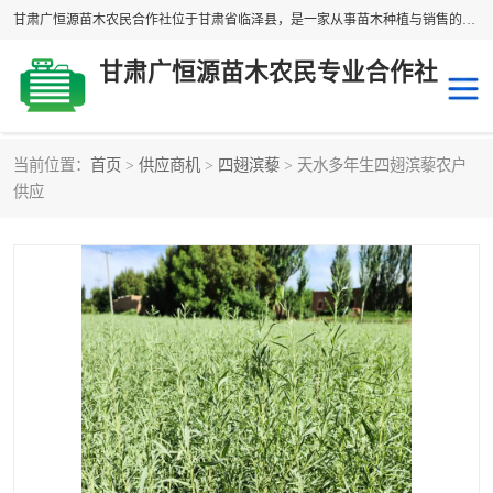
甘肃广恒源苗木农民合作社位于甘肃省临泽县，是一家从事苗木种植与销售的农民合作组织，合作社拥有苗木基地1500多亩，种植苗木品种40多个，年产各类苗木2000多万株。主营：白刺苗、红柳苗、梭梭苗等，我们以“种植一流的苗子，诚信经营”的经营理念，竭诚为每一位客户做优质的服务，欢迎来电咨询！
甘肃广恒源苗木农民专业合作社
当前位置：
首页
>
供应商机
>
四翅滨藜
> 天水多年生四翅滨藜农户
新疆杨
梭梭苗
供应
圆冠榆
柠条
杜梨
白刺苗
沙枣树
红柳苗
沙棘苗
柽柳苗
砂生槐
四翅滨藜