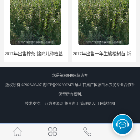
2017年出售柠条 锦鸡儿种植基地 甘肃广恒源苗木基地
2017年出售一年生梭梭树苗 新疆梭梭沙地绿化种植肉苁蓉
您是第
8094903
位访客
版权所有 ©2026-08-07
陇ICP备2023002471号-1
甘肃广恒源苗木农民专业合作社
保留所有权利.
技术支持：
八方资源网
免责声明
管理员入口
网站地图
梭梭苗|梭梭树苗|甘肃梭梭草种植基地|广恒源苗木基地
梭梭树苗|梭梭草|种植肉苁蓉专用梭梭树