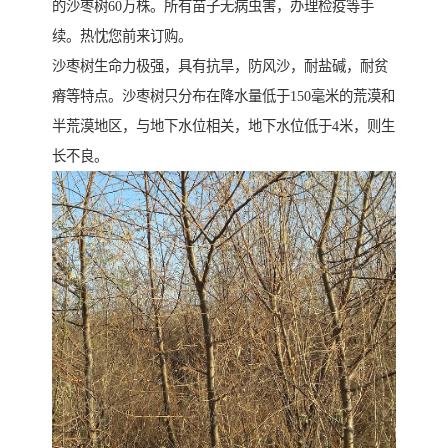
的沙枣树60万株。所有苗子无病虫害，办理检疫等手
续。热忱您前来订购。
沙枣树生命力极强，具有抗旱，防风沙，耐盐碱，耐贫
瘠等特点。沙枣树只分布在降水量低于150毫米的荒漠和
半荒漠地区，与地下水位相关，地下水位低于4米，则生
长不良。