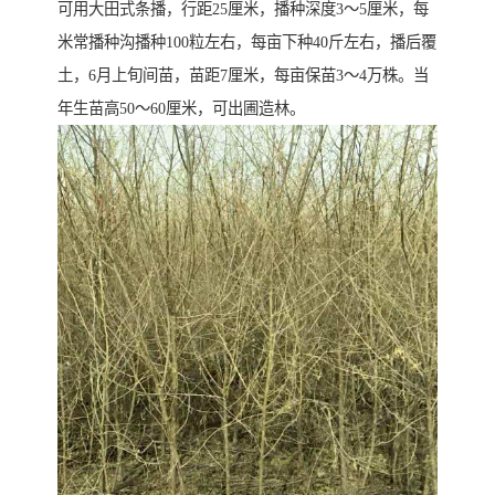
可用大田式条播，行距25厘米，播种深度3～5厘米，每
米常播种沟播种100粒左右，每亩下种40斤左右，播后覆
土，6月上旬间苗，苗距7厘米，每亩保苗3～4万株。当
年生苗高50～60厘米，可出圃造林。