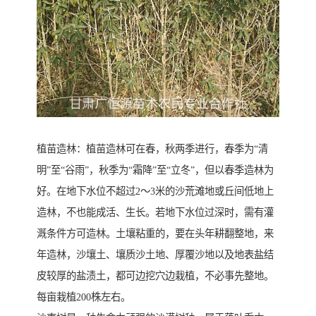
植苗造林：植苗造林可在春，秋两季进行，春季为“清
明”至“谷雨”，秋季为“霜降”至“立冬”，但以春季造林为
好。在地下水位不超过2～3米的沙荒滩地或丘间低地上
造林，不也能成活、生长。若地下水位过深时，需有灌
溉条件方可造林。土壤粘重的，要在头年耕翻整地，来
年造林，沙壤土、壤质沙土地、厚覆沙地以及地表盐结
皮较厚的盐渍土，都可边挖穴边栽植，不必事先整地。
每亩栽植200株左右。