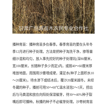
播种育苗：播种育苗多在春季。春季育苗的要在头年冬
季12月进行种子处理。方法是把种子淘洗干净，掺等量
细沙混和均匀，放入事先挖好的种子处理坑(深80厘米，
宽100厘米，长随种子多少而定)内，或按40～60厘米厚
堆放地面，周围用沙壅埋成埂，灌足水(种子上面积水10
～20厘米)，待水渗下或结冰后，覆沙20厘米越冬。未经
冬藏的种子，播前可用50～60℃温水浸泡2～3天，捞出
后与马粪混和放在向阳处保湿催芽，待30～40%种子裂
嘴后即可播种。秋播的种子不必催芽处理。沙枣树育苗