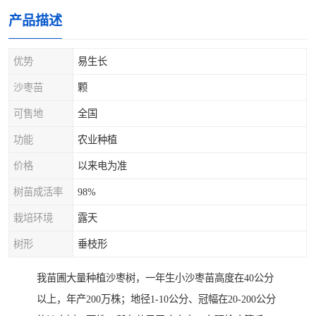
产品描述
优势
易生长
沙枣苗
颗
可售地
全国
功能
农业种植
价格
以来电为准
树苗成活率
98%
栽培环境
露天
树形
垂枝形
我苗圃大量种植沙枣树，一年生小沙枣苗高度在40公分
以上，年产200万株；地径1-10公分、冠幅在20-200公分