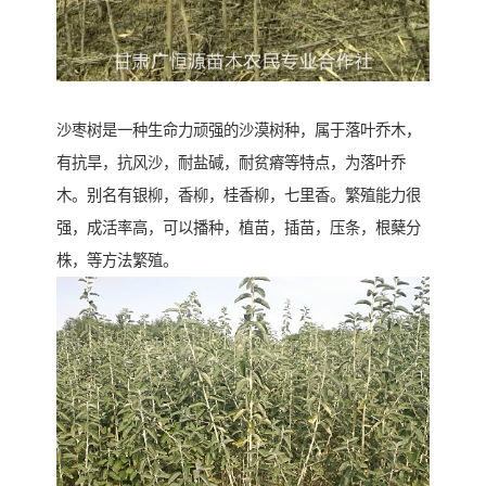
沙枣树是一种生命力顽强的沙漠树种，属于落叶乔木，
有抗旱，抗风沙，耐盐碱，耐贫瘠等特点，为落叶乔
木。别名有银柳，香柳，桂香柳，七里香。繁殖能力很
强，成活率高，可以播种，植苗，插苗，压条，根蘖分
株，等方法繁殖。