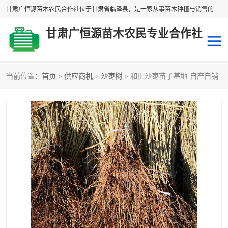
甘肃广恒源苗木农民合作社位于甘肃省临泽县，是一家从事苗木种植与销售的农民合作组织，合作社拥有苗木基地1500多亩，种植苗木品种40多个，年产各类苗木2000多万株。主营：白刺苗、红柳苗、梭梭苗等，我们以“种植一流的苗子，诚信经营”的经营理念，竭诚为每一位客户做优质的服务，欢迎来电咨询！
甘肃广恒源苗木农民专业合作社
当前位置：
首页
>
供应商机
>
沙枣树
> 和田沙枣苗子基地-自产自销
新疆杨
梭梭苗
圆冠榆
柠条
杜梨
白刺苗
沙枣树
红柳苗
沙棘苗
柽柳苗
砂生槐
四翅滨藜