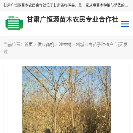
甘肃广恒源苗木农民合作社位于甘肃省临泽县，是一家从事苗木种植与销售的农民合作组织，合作社拥有苗木基地1500多亩，种植苗木品种40多个，年产各类苗木2000多万株。主营：白刺苗、红柳苗、梭梭苗等，我们以“种植一流的苗子，诚信经营”的经营理念，竭诚为每一位客户做优质的服务，欢迎来电咨询！
甘肃广恒源苗木农民专业合作社
当前位置：
首页
>
供应商机
>
沙枣树
> 塔城沙枣苗子种植户-当天发
新疆杨
梭梭苗
过
圆冠榆
柠条
杜梨
白刺苗
沙枣树
红柳苗
沙棘苗
柽柳苗
砂生槐
四翅滨藜