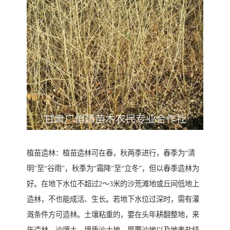
植苗造林：植苗造林可在春，秋两季进行，春季为“清
明”至“谷雨”，秋季为“霜降”至“立冬”，但以春季造林为
好。在地下水位不超过2～3米的沙荒滩地或丘间低地上
造林，不也能成活、生长。若地下水位过深时，需有灌
溉条件方可造林。土壤粘重的，要在头年耕翻整地，来
年造林，沙壤土、壤质沙土地、厚覆沙地以及地表盐结