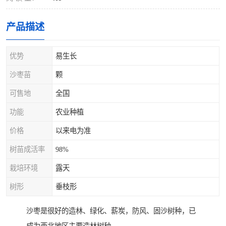
产品描述
优势
易生长
沙枣苗
颗
可售地
全国
功能
农业种植
价格
以来电为准
树苗成活率
98%
栽培环境
露天
树形
垂枝形
沙枣是很好的造林、绿化、薪炭，防风、固沙树种，已