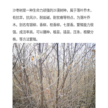
沙枣树是一种生命力顽强的沙漠树种，属于落叶乔木，
有抗旱，抗风沙，耐盐碱，耐贫瘠等特点，为落叶乔
木。别名有银柳，香柳，桂香柳，七里香。繁殖能力很
强，成活率高，可以播种，植苗，插苗，压条，根蘖分
株，等方法繁殖。