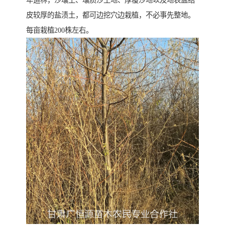
皮较厚的盐渍土，都可边挖穴边栽植，不必事先整地。
每亩栽植200株左右。