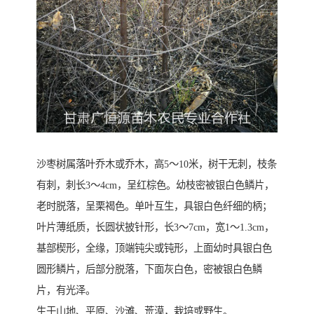
沙枣树属落叶乔木或乔木，高5～10米，树干无刺，枝条
有刺，刺长3～4cm，呈红棕色。幼枝密被银白色鳞片，
老时脱落，呈栗褐色。单叶互生，具银白色纤细的柄；
叶片薄纸质，长圆状披针形，长3～7cm，宽1～1.3cm，
基部楔形，全缘，顶端钝尖或钝形，上面幼时具银白色
圆形鳞片，后部分脱落，下面灰白色，密被银白色鳞
片，有光泽。
生于山地、平原、沙滩、荒漠，栽培或野生。