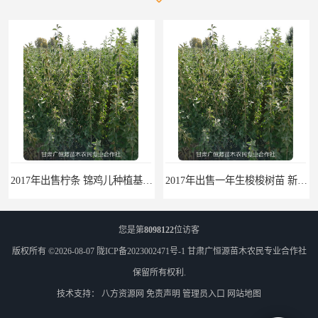
2017年出售柠条 锦鸡儿种植基地 甘肃广恒源苗木基地
2017年出售一年生梭梭树苗 新疆梭梭沙地绿化种植肉苁蓉
您是第
8098122
位访客
版权所有 ©2026-08-07
陇ICP备2023002471号-1
甘肃广恒源苗木农民专业合作社
保留所有权利.
技术支持：
八方资源网
免责声明
管理员入口
网站地图