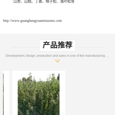
山杏、山桃、丁香、樟子松、落叶松等
http://www.guanghengyuanmiaomu.com
产品推荐
Development, design, production and sales in one of the manufacturing enterprises