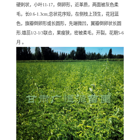
硬刺状，小叶11-17，倒卵形，近革质，两面被灰色柔
毛，长0.6-1.3cm;总状花序短，在侧枝上顶生，花冠蓝
色，旗瓣倒卵形或长圆形，先端微凹，翼瓣倒卵状长圆
形;雄蕊1/2-1/3联合，果瘦狭，密被柔毛，开裂。花期5-6
月 。