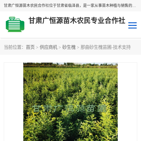
甘肃广恒源苗木农民合作社位于甘肃省临泽县，是一家从事苗木种植与销售的农民合作组织，合作社拥有苗木基地1500多亩，种植苗木品种40多个，年产各类苗木2000多万株。主营：白刺苗、红柳苗、梭梭苗等，我们以“种植一流的苗子，诚信经营”的经营理念，竭诚为每一位客户做优质的服务，欢迎来电咨询！
甘肃广恒源苗木农民专业合作社
当前位置：
首页
>
供应商机
>
砂生槐
> 那曲砂生槐苗圃-技术支持
新疆杨
梭梭苗
圆冠榆
柠条
杜梨
白刺苗
沙枣树
红柳苗
沙棘苗
柽柳苗
砂生槐
四翅滨藜