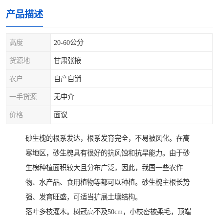
产品描述
高度
20-60公分
货源地
甘肃张掖
农户
自产自销
一手货源
无中介
价格
面议
砂生槐的根系发达，根系发育完全，不易被风化。在高
寒地区，砂生槐具有很好的抗风蚀和抗旱能力。由于砂
生槐种植面积较大且分布广泛，因此，我国一些农作
物、水产品、食用植物等都可以种植。砂生槐主根长势
强、发育旺盛，可适当扩展土壤结构。
落叶多枝灌木。树冠高不及50cm，小枝密被柔毛，顶端