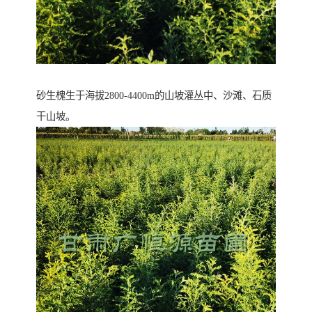
砂生槐生于海拔2800-4400m的山坡灌丛中、沙滩、石质
干山坡。