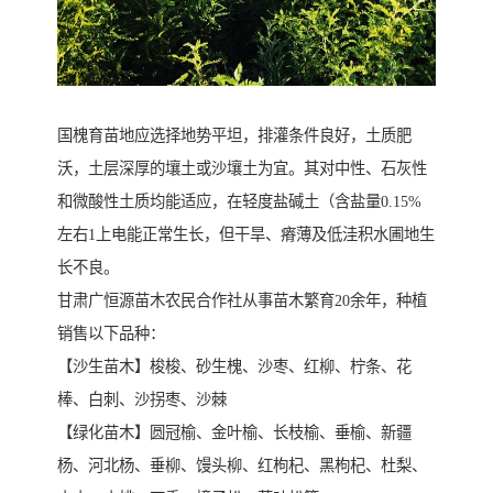
国槐育苗地应选择地势平坦，排灌条件良好，土质肥
沃，土层深厚的壤土或沙壤土为宜。其对中性、石灰性
和微酸性土质均能适应，在轻度盐碱土（含盐量0.15%
左右1上电能正常生长，但干旱、瘠薄及低洼积水圃地生
长不良。
甘肃广恒源苗木农民合作社从事苗木繁育20余年，种植
销售以下品种：
【沙生苗木】梭梭、砂生槐、沙枣、红柳、柠条、花
棒、白刺、沙拐枣、沙棘
【绿化苗木】圆冠榆、金叶榆、长枝榆、垂榆、新疆
杨、河北杨、垂柳、馒头柳、红枸杞、黑枸杞、杜梨、