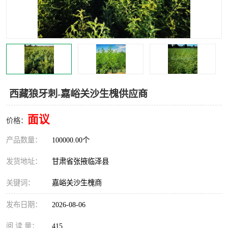
西藏狼牙刺-嘉峪关沙生槐供应商
面议
价格：
产品数量：
100000.00个
发货地址：
甘肃省张掖临泽县
关键词：
嘉峪关沙生槐商
发布日期：
2026-08-06
阅 读 量：
415