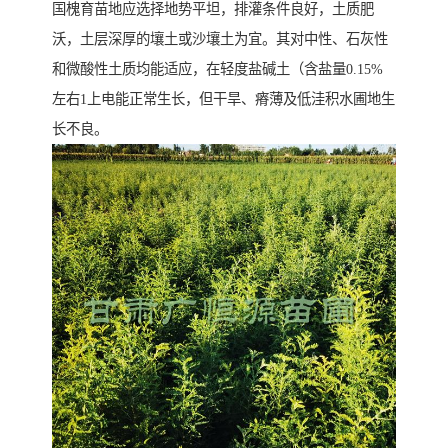
国槐育苗地应选择地势平坦，排灌条件良好，土质肥
沃，土层深厚的壤土或沙壤土为宜。其对中性、石灰性
和微酸性土质均能适应，在轻度盐碱土（含盐量0.15%
左右1上电能正常生长，但干旱、瘠薄及低洼积水圃地生
长不良。