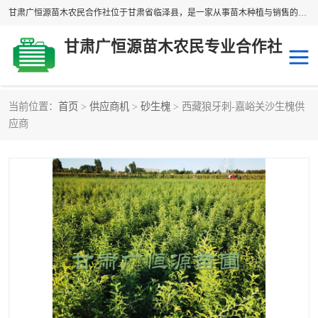
甘肃广恒源苗木农民合作社位于甘肃省临泽县，是一家从事苗木种植与销售的农民合作组织，合作社拥有苗木基地1500多亩，种植苗木品种40多个，年产各类苗木2000多万株。主营：白刺苗、红柳苗、梭梭苗等，我们以“种植一流的苗子，诚信经营”的经营理念，竭诚为每一位客户做优质的服务，欢迎来电咨询！
甘肃广恒源苗木农民专业合作社
当前位置：
首页
>
供应商机
>
砂生槐
> 西藏狼牙刺-嘉峪关沙生槐供
新疆杨
梭梭苗
应商
圆冠榆
柠条
杜梨
白刺苗
沙枣树
红柳苗
沙棘苗
柽柳苗
砂生槐
四翅滨藜