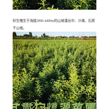
砂生槐生于海拔2800-4400m的山坡灌丛中、沙滩、石质
干山坡。