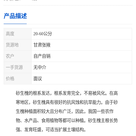
产品描述
高度
20-60公分
货源地
甘肃张掖
农户
自产自销
一手货源
无中介
价格
面议
砂生槐的根系发达，根系发育完全，不易被风化。在高
寒地区，砂生槐具有很好的抗风蚀和抗旱能力。由于砂
生槐种植面积较大且分布广泛，因此，我国一些农作
物、水产品、食用植物等都可以种植。砂生槐主根长势
强、发育旺盛，可适当扩展土壤结构。