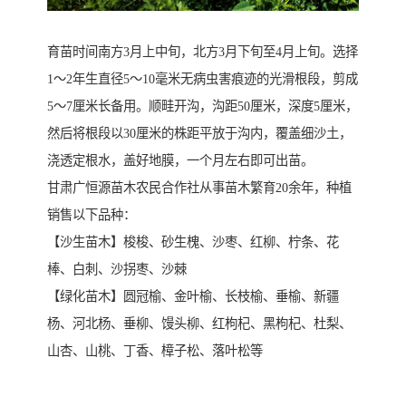
育苗时间南方3月上中旬，北方3月下旬至4月上旬。选择
1～2年生直径5～10毫米无病虫害痕迹的光滑根段，剪成
5～7厘米长备用。顺畦开沟，沟距50厘米，深度5厘米，
然后将根段以30厘米的株距平放于沟内，覆盖细沙土，
浇透定根水，盖好地膜，一个月左右即可出苗。
甘肃广恒源苗木农民合作社从事苗木繁育20余年，种植
销售以下品种：
【沙生苗木】梭梭、砂生槐、沙枣、红柳、柠条、花
棒、白刺、沙拐枣、沙棘
【绿化苗木】圆冠榆、金叶榆、长枝榆、垂榆、新疆
杨、河北杨、垂柳、馒头柳、红枸杞、黑枸杞、杜梨、
山杏、山桃、丁香、樟子松、落叶松等