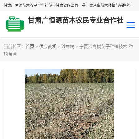
甘肃广恒源苗木农民合作社位于甘肃省临泽县，是一家从事苗木种植与销售的农民合作组织，合作社拥有苗木基地1500多亩，种植苗木品种40多个，年产各类苗木2000多万株。主营：白刺苗、红柳苗、梭梭苗等，我们以“种植一流的苗子，诚信经营”的经营理念，竭诚为每一位客户做优质的服务，欢迎来电咨询！
甘肃广恒源苗木农民专业合作社
当前位置：
首页
>
供应商机
>
沙枣树
> 宁夏沙枣树苗子种植技术-种
新疆杨
梭梭苗
植苗圃
圆冠榆
柠条
杜梨
白刺苗
沙枣树
红柳苗
沙棘苗
柽柳苗
砂生槐
四翅滨藜