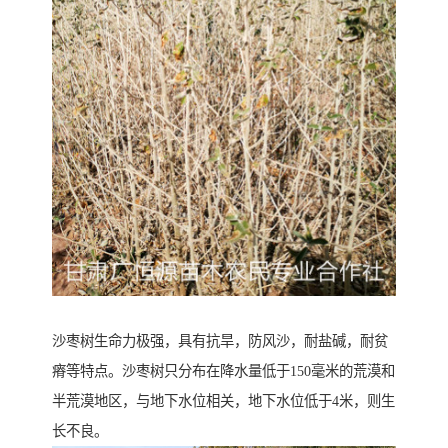
沙枣树生命力极强，具有抗旱，防风沙，耐盐碱，耐贫
瘠等特点。沙枣树只分布在降水量低于150毫米的荒漠和
半荒漠地区，与地下水位相关，地下水位低于4米，则生
长不良。