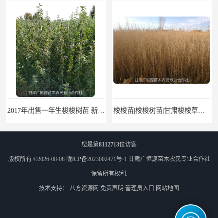
2017年出售一年生梭梭树苗 新疆梭梭沙地绿化种植肉苁蓉
梭梭苗|梭梭树苗|甘肃梭梭草种植基地|广恒源苗木基地
您是第
8112713
位访客
版权所有 ©2026-08-08
陇ICP备2023002471号-1
甘肃广恒源苗木农民专业合作社
保留所有权利.
技术支持：
八方资源网
免责声明
管理员入口
网站地图