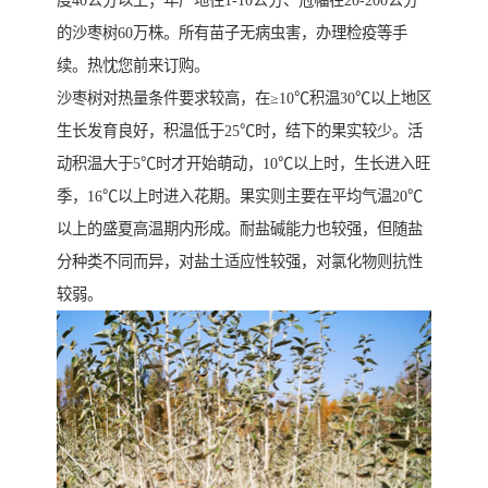
度40公分以上；年产地径1-10公分、冠幅在20-200公分
的沙枣树60万株。所有苗子无病虫害，办理检疫等手
续。热忱您前来订购。
沙枣树对热量条件要求较高，在≥10℃积温30℃以上地区
生长发育良好，积温低于25℃时，结下的果实较少。活
动积温大于5℃时才开始萌动，10℃以上时，生长进入旺
季，16℃以上时进入花期。果实则主要在平均气温20℃
以上的盛夏高温期内形成。耐盐碱能力也较强，但随盐
分种类不同而异，对盐土适应性较强，对氯化物则抗性
较弱。