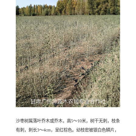
沙枣树属落叶乔木或乔木，高5～10米，树干无刺，枝条
有刺，刺长3～4cm，呈红棕色。幼枝密被银白色鳞片，