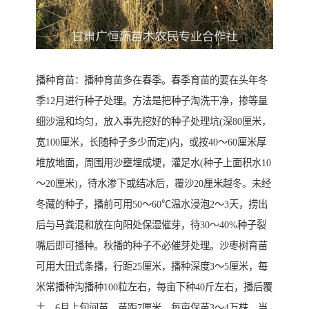
播种育苗：播种育苗多在春季。春季育苗的要在头年冬
季12月进行种子处理。方法是把种子淘洗干净，掺等量
细沙混和均匀，放入事先挖好的种子处理坑(深80厘米，
宽100厘米，长随种子多少而定)内，或按40～60厘米厚
堆放地面，周围用沙壅埋成埂，灌足水(种子上面积水10
～20厘米)，待水渗下或结冰后，覆沙20厘米越冬。未经
冬藏的种子，播前可用50～60℃温水浸泡2～3天，捞出
后与马粪混和放在向阳处保湿催芽，待30～40%种子裂
嘴后即可播种。秋播的种子不必催芽处理。沙枣树育苗
可用大田式条播，行距25厘米，播种深度3～5厘米，每
米常播种沟播种100粒左右，每亩下种40斤左右，播后覆
土，6月上旬间苗，苗距7厘米，每亩保苗3～4万株。当