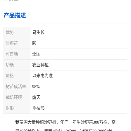
产品描述
优势
易生长
沙枣苗
颗
可售地
全国
功能
农业种植
价格
以来电为准
树苗成活率
98%
栽培环境
露天
树形
垂枝形
我苗圃大量种植沙枣树，年产一年生沙枣苗300万株，高