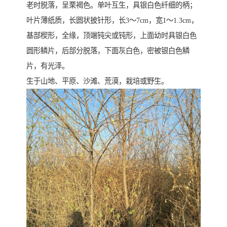
老时脱落，呈栗褐色。单叶互生，具银白色纤细的柄；
叶片薄纸质，长圆状披针形，长3～7cm，宽1～1.3cm，
基部楔形，全缘，顶端钝尖或钝形，上面幼时具银白色
圆形鳞片，后部分脱落，下面灰白色，密被银白色鳞
片，有光泽。
生于山地、平原、沙滩、荒漠，栽培或野生。