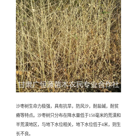
沙枣树生命力极强，具有抗旱，防风沙，耐盐碱，耐贫
瘠等特点。沙枣树只分布在降水量低于150毫米的荒漠和
半荒漠地区，与地下水位相关，地下水位低于4米，则生
长不良。