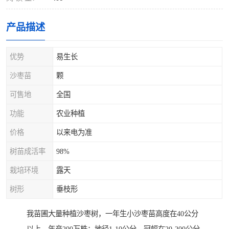
产品描述
优势
易生长
沙枣苗
颗
可售地
全国
功能
农业种植
价格
以来电为准
树苗成活率
98%
栽培环境
露天
树形
垂枝形
我苗圃大量种植沙枣树，一年生小沙枣苗高度在40公分