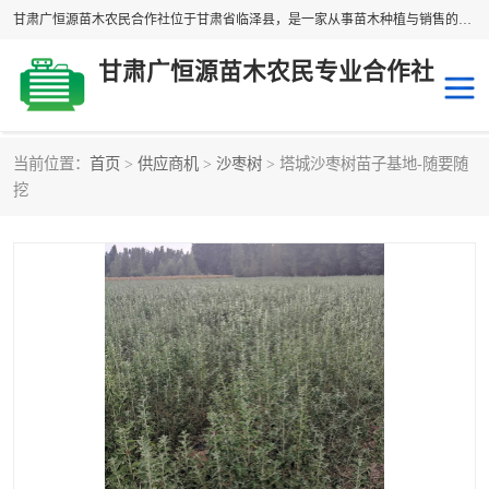
甘肃广恒源苗木农民合作社位于甘肃省临泽县，是一家从事苗木种植与销售的农民合作组织，合作社拥有苗木基地1500多亩，种植苗木品种40多个，年产各类苗木2000多万株。主营：白刺苗、红柳苗、梭梭苗等，我们以“种植一流的苗子，诚信经营”的经营理念，竭诚为每一位客户做优质的服务，欢迎来电咨询！
甘肃广恒源苗木农民专业合作社
当前位置：
首页
>
供应商机
>
沙枣树
> 塔城沙枣树苗子基地-随要随
新疆杨
梭梭苗
挖
圆冠榆
柠条
杜梨
白刺苗
沙枣树
红柳苗
沙棘苗
柽柳苗
砂生槐
四翅滨藜