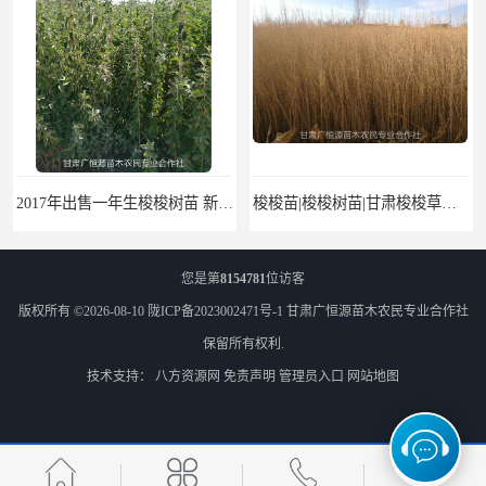
2017年出售一年生梭梭树苗 新疆梭梭沙地绿化种植肉苁蓉
梭梭苗|梭梭树苗|甘肃梭梭草种植基地|广恒源苗木基地
您是第
8154781
位访客
版权所有 ©2026-08-10
陇ICP备2023002471号-1
甘肃广恒源苗木农民专业合作社
保留所有权利.
技术支持：
八方资源网
免责声明
管理员入口
网站地图
梭梭树苗|梭梭草|种植肉苁蓉专用梭梭树
甘肃农户出售小叶锦鸡儿牛筋条毛条白柠条 一年生柠条