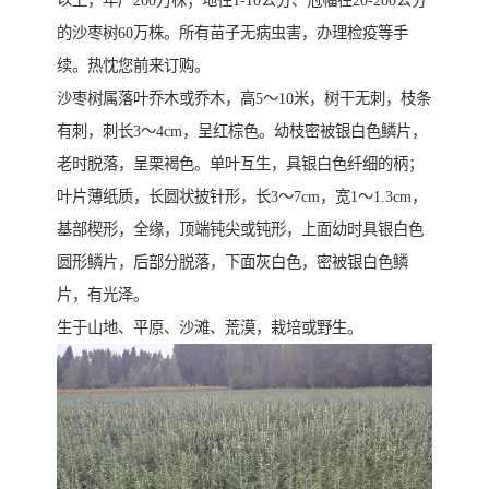
以上，年产200万株；地径1-10公分、冠幅在20-200公分
的沙枣树60万株。所有苗子无病虫害，办理检疫等手
续。热忱您前来订购。
沙枣树属落叶乔木或乔木，高5～10米，树干无刺，枝条
有刺，刺长3～4cm，呈红棕色。幼枝密被银白色鳞片，
老时脱落，呈栗褐色。单叶互生，具银白色纤细的柄；
叶片薄纸质，长圆状披针形，长3～7cm，宽1～1.3cm，
基部楔形，全缘，顶端钝尖或钝形，上面幼时具银白色
圆形鳞片，后部分脱落，下面灰白色，密被银白色鳞
片，有光泽。
生于山地、平原、沙滩、荒漠，栽培或野生。