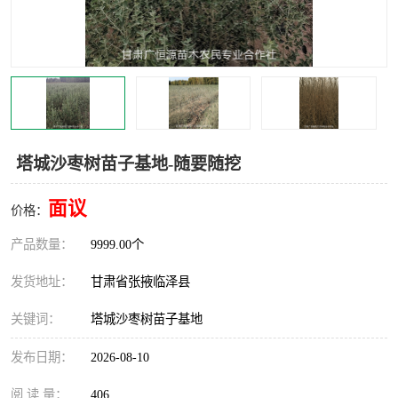
塔城沙枣树苗子基地-随要随挖
面议
价格：
产品数量：
9999.00个
发货地址：
甘肃省张掖临泽县
关键词：
塔城沙枣树苗子基地
发布日期：
2026-08-10
阅 读 量：
406