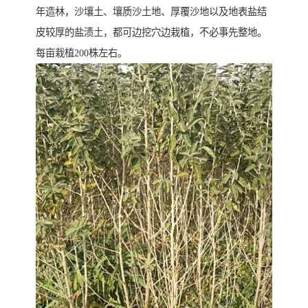
年造林，沙壤土、壤质沙土地、厚覆沙地以及地表盐结
皮较厚的盐渍土，都可边挖穴边栽植，不必事先整地。
每亩栽植200株左右。