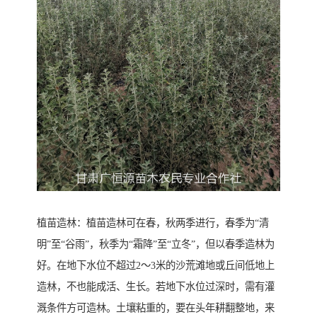
植苗造林：植苗造林可在春，秋两季进行，春季为“清
明”至“谷雨”，秋季为“霜降”至“立冬”，但以春季造林为
好。在地下水位不超过2～3米的沙荒滩地或丘间低地上
造林，不也能成活、生长。若地下水位过深时，需有灌
溉条件方可造林。土壤粘重的，要在头年耕翻整地，来