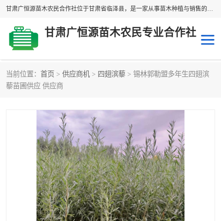
甘肃广恒源苗木农民合作社位于甘肃省临泽县，是一家从事苗木种植与销售的农民合作组织，合作社拥有苗木基地1500多亩，种植苗木品种40多个，年产各类苗木2000多万株。主营：白刺苗、红柳苗、梭梭苗等，我们以“种植一流的苗子，诚信经营”的经营理念，竭诚为每一位客户做优质的服务，欢迎来电咨询！
甘肃广恒源苗木农民专业合作社
当前位置：
首页
>
供应商机
>
四翅滨藜
> 锡林郭勒盟多年生四翅滨
新疆杨
梭梭苗
藜苗圃供应 供应商
圆冠榆
柠条
杜梨
白刺苗
沙枣树
红柳苗
沙棘苗
柽柳苗
砂生槐
四翅滨藜