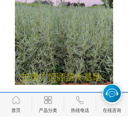
四翅滨藜的价值和优良特性主要有四点：一是耐干旱、
抗寒冷，在年均降水量350mm，年均气温5℃左右，端低
首页
产品分类
热线电话
在线咨询
温-40℃的干旱、半干旱荒漠，盐碱地带均能生长良
好。 二是耐盐碱，据试验观察，其在含盐量1.3%的土壤