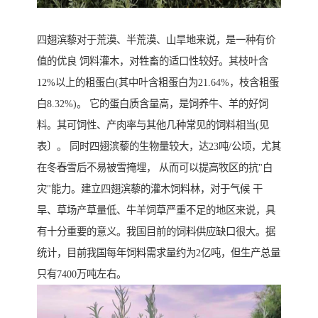
四翅滨藜对于荒漠、半荒漠、山旱地来说，是一种有价
值的优良 饲料灌木，对牲畜的适口性较好。其枝叶含
12%以上的粗蛋白(其中叶含粗蛋白为21.64%，枝含粗蛋
白8.32%)。 它的蛋白质含量高，是饲养牛、羊的好饲
料。其可饲性、产肉率与其他几种常见的饲料相当(见
表〕。 同时四翅滨藜的生物量较大，达23吨/公顷，尤其
在冬春雪后不易被雪掩埋， 从而可以提高牧区的抗"白
灾"能力。建立四翅滨藜的灌木饲料林，对于气候 干
旱、草场产草量低、牛羊饲草严重不足的地区来说，具
有十分重要的意义。我国目前的饲料供应缺口很大。据
统计，目前我国每年饲料需求量约为2亿吨，但生产总量
只有7400万吨左右。