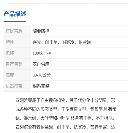
产品描述
订好苗后
随要随挖
特性
喜光，耐干旱、耐寒冷，耐盐碱
包装
100株一捆
自产自销
农户供应
高度
30-70公分
机器挖苗
根系完整
四翅滨藜属于自由授粉植物，其子代分化十分明显，形
成各种不同的形态类型，干型有直立型、匍匐型;叶有常
绿、准常绿，大叶型和小叶型;枝条有干梢、不干梢型。
四翅滨藜有着耐盐碱、耐干旱、抗寒冷、营养丰富、适