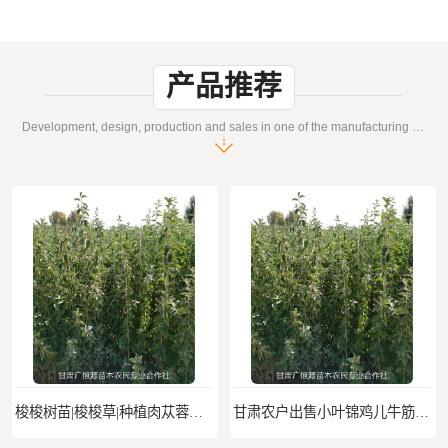
产品推荐
Development, design, production and sales in one of the manufacturing enterprises
梭梭树苗|梭梭草|种植肉苁蓉专用梭梭树
甘肃农户出售小叶锦鸡儿牛筋条毛条白柠条 一年生柠条