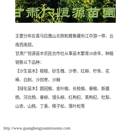
主要分布在喜马拉雅山北侧和雅鲁藏布江中游一带、云
南西南部。
甘肃广恒源苗木农民合作社从事苗木繁育20余年，种植
销售以下品种：
【沙生苗木】梭梭、砂生槐、沙枣、红柳、柠条、花
棒、白刺、沙拐枣、沙棘
【绿化苗木】圆冠榆、金叶榆、长枝榆、垂榆、新疆
杨、河北杨、垂柳、馒头柳、红枸杞、黑枸杞、杜梨、
山杏、山桃、丁香、樟子松、落叶松等
http://www.guanghengyuanmiaomu.com