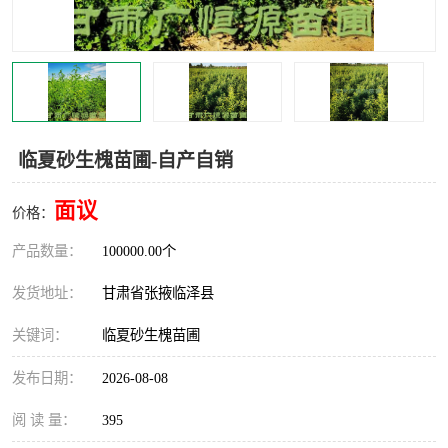
临夏砂生槐苗圃-自产自销
面议
价格：
产品数量：
100000.00个
发货地址：
甘肃省张掖临泽县
关键词：
临夏砂生槐苗圃
发布日期：
2026-08-08
阅 读 量：
395