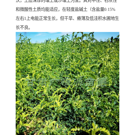
沃，土层深厚的壤土或沙壤土为宜。其对中性、石灰性
和微酸性土质均能适应，在轻度盐碱土（含盐量0.15%
左右1上电能正常生长，但干旱、瘠薄及低洼积水圃地生
长不良。