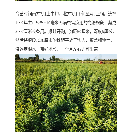
育苗时间南方3月上中旬，北方3月下旬至4月上旬。选择
1～2年生直径5～10毫米无病虫害痕迹的光滑根段，剪成
5～7厘米长备用。顺畦开沟，沟距50厘米，深度5厘米，
然后将根段以30厘米的株距平放于沟内，覆盖细沙土，
浇透定根水，盖好地膜，一个月左右即可出苗。