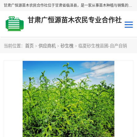
甘肃广恒源苗木农民合作社位于甘肃省临泽县，是一家从事苗木种植与销售的农民合作组织，合作社拥有苗木基地1500多亩，种植苗木品种40多个，年产各类苗木2000多万株。主营：白刺苗、红柳苗、梭梭苗等，我们以“种植一流的苗子，诚信经营”的经营理念，竭诚为每一位客户做优质的服务，欢迎来电咨询！
甘肃广恒源苗木农民专业合作社
当前位置：
首页
>
供应商机
>
砂生槐
> 临夏砂生槐苗圃-自产自销
新疆杨
梭梭苗
圆冠榆
柠条
杜梨
白刺苗
沙枣树
红柳苗
沙棘苗
柽柳苗
砂生槐
四翅滨藜