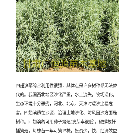
四翅滨藜综合利用性很强，其优点是许多树种都无法替
代的。我国西北地区沙化严重，水土流失，牧场退化，
生态环境十分恶劣，河北、北京、天津时遭沙尘暴危
害。四翅滨藜在沙源、治理土地沙化、防风固沙方面是
树种。四翅滨藜可用种子繁殖(发芽率很低)，硬嫩枝扦
插繁殖，每株苗一年可繁15株，投资少，快，经济效益