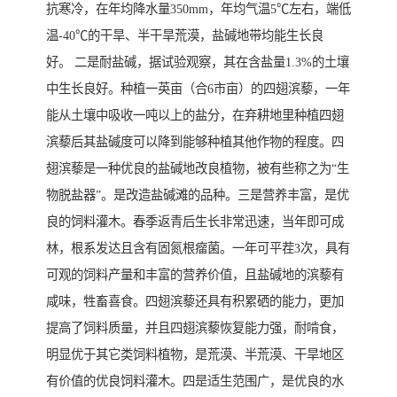
抗寒冷，在年均降水量350mm，年均气温5℃左右，端低
温-40℃的干旱、半干旱荒漠，盐碱地带均能生长良
好。 二是耐盐碱，据试验观察，其在含盐量1.3%的土壤
中生长良好。种植一英亩（合6市亩）的四翅滨藜，一年
能从土壤中吸收一吨以上的盐分，在弃耕地里种植四翅
滨藜后其盐碱度可以降到能够种植其他作物的程度。四
翅滨藜是一种优良的盐碱地改良植物，被有些称之为“生
物脱盐器”。是改造盐碱滩的品种。三是营养丰富，是优
良的饲料灌木。春季返青后生长非常迅速，当年即可成
林，根系发达且含有固氮根瘤菌。一年可平茬3次，具有
可观的饲料产量和丰富的营养价值，且盐碱地的滨藜有
咸味，牲畜喜食。四翅滨藜还具有积累硒的能力，更加
提高了饲料质量，并且四翅滨藜恢复能力强，耐啃食，
明显优于其它类饲料植物，是荒漠、半荒漠、干旱地区
有价值的优良饲料灌木。四是适生范围广，是优良的水