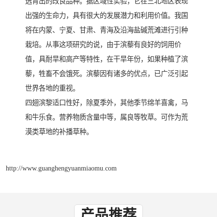
选育出的改良品种。据区域性实验，它在三北地区表现
出强的生命力，具有很大的发展潜力和利用价值。我国
将在内蒙、宁夏、甘肃、青海及沿海盐碱荒滩进行引种
栽培。从事这项研究的说，由于滨藜有良好的饲用价
值，具耐旱和高产等特性，在干旱年份，如果种植了滨
藜，牲畜不会饿死。滨藜因有诸多的优点，已广泛引起
世界各地的重视。
四翅滨黎适口性好，除夏季外，其他季节绵羊喜禽，马
和牛乐食。营养物质含量中等，属良等牧草。可作为荒
漠类草地的补播草种。
http://www.guanghengyuanmiaomu.com
产品推荐