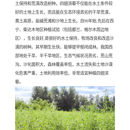
土保持和荒漠改造树种。四翅滨藜不仅能在水土条件较
好的土地上生长，而且能在生态环境恶劣的干旱荒漠，
黄土高原，盐碱荒滩和沙地上生长。自90年始,先后在西
宁、柴达木地区种植试验（包括都兰、格尔木周边地
区），生长良好,是很好的水土保持，牧场改良和改造沙
漠的树种。其早期生长快，能够提早郁闭成林。我国西
部地处干旱、半干旱地区，生态气候状况恶劣，荒山荒
沟，沙化面积大，森林覆盖率低，水土流失和土地沙漠
化危害严重，土地利用效率低，非常适宜种植四翅滨
藜。