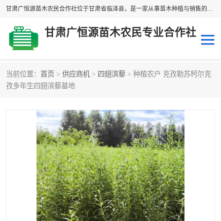
甘肃广恒源苗木农民合作社位于甘肃省临泽县，是一家从事苗木种植与销售的农民合作组织，合作社拥有苗木基地1500多亩，种植苗木品种40多个，年产各类苗木2000多万株。主营：白刺苗、红柳苗、梭梭苗等，我们以“种植一流的苗子，诚信经营”的经营理念，竭诚为每一位客户做优质的服务，欢迎来电咨询！
甘肃广恒源苗木农民专业合作社
当前位置：
首页
>
供应商机
>
四翅滨藜
> 种植农户 克孜勒苏柯尔克
新疆杨
梭梭苗
孜多年生四翅滨藜基地
圆冠榆
柠条
杜梨
白刺苗
沙枣树
红柳苗
沙棘苗
柽柳苗
砂生槐
四翅滨藜