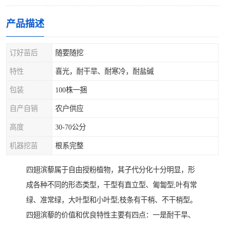
产品描述
订好苗后
随要随挖
特性
喜光，耐干旱、耐寒冷，耐盐碱
包装
100株一捆
自产自销
农户供应
高度
30-70公分
机器挖苗
根系完整
四翅滨藜属于自由授粉植物，其子代分化十分明显，形
成各种不同的形态类型，干型有直立型、匍匐型;叶有常
绿、准常绿，大叶型和小叶型;枝条有干梢、不干梢型。
四翅滨藜的价值和优良特性主要有四点：一是耐干旱、