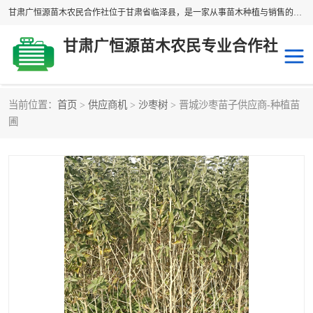
甘肃广恒源苗木农民合作社位于甘肃省临泽县，是一家从事苗木种植与销售的农民合作组织，合作社拥有苗木基地1500多亩，种植苗木品种40多个，年产各类苗木2000多万株。主营：白刺苗、红柳苗、梭梭苗等，我们以“种植一流的苗子，诚信经营”的经营理念，竭诚为每一位客户做优质的服务，欢迎来电咨询！
甘肃广恒源苗木农民专业合作社
当前位置：
首页
>
供应商机
>
沙枣树
> 晋城沙枣苗子供应商-种植苗
新疆杨
梭梭苗
圃
圆冠榆
柠条
杜梨
白刺苗
沙枣树
红柳苗
沙棘苗
柽柳苗
砂生槐
四翅滨藜