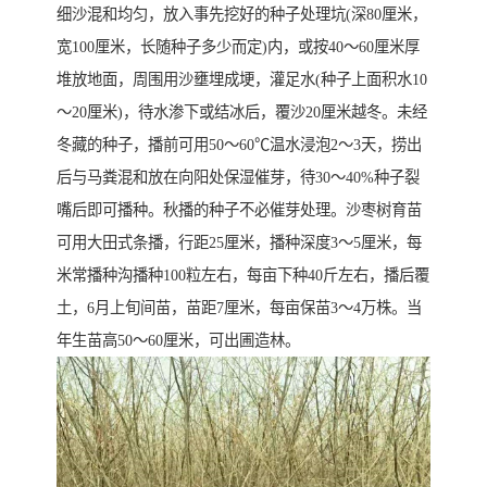
细沙混和均匀，放入事先挖好的种子处理坑(深80厘米，
宽100厘米，长随种子多少而定)内，或按40～60厘米厚
堆放地面，周围用沙壅埋成埂，灌足水(种子上面积水10
～20厘米)，待水渗下或结冰后，覆沙20厘米越冬。未经
冬藏的种子，播前可用50～60℃温水浸泡2～3天，捞出
后与马粪混和放在向阳处保湿催芽，待30～40%种子裂
嘴后即可播种。秋播的种子不必催芽处理。沙枣树育苗
可用大田式条播，行距25厘米，播种深度3～5厘米，每
米常播种沟播种100粒左右，每亩下种40斤左右，播后覆
土，6月上旬间苗，苗距7厘米，每亩保苗3～4万株。当
年生苗高50～60厘米，可出圃造林。