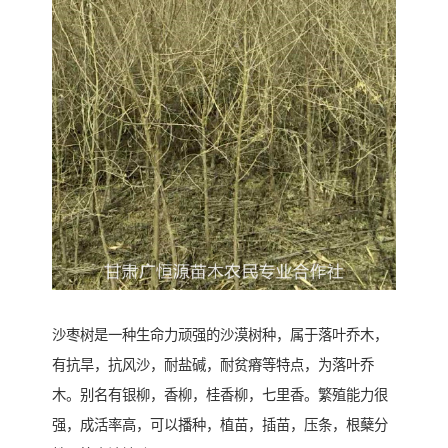
沙枣树是一种生命力顽强的沙漠树种，属于落叶乔木，
有抗旱，抗风沙，耐盐碱，耐贫瘠等特点，为落叶乔
木。别名有银柳，香柳，桂香柳，七里香。繁殖能力很
强，成活率高，可以播种，植苗，插苗，压条，根蘖分