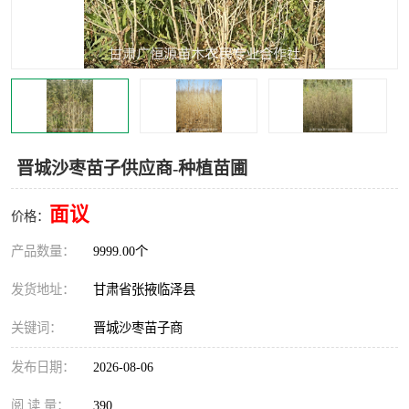
晋城沙枣苗子供应商-种植苗圃
面议
价格：
产品数量：
9999.00个
发货地址：
甘肃省张掖临泽县
关键词：
晋城沙枣苗子商
发布日期：
2026-08-06
阅 读 量：
390