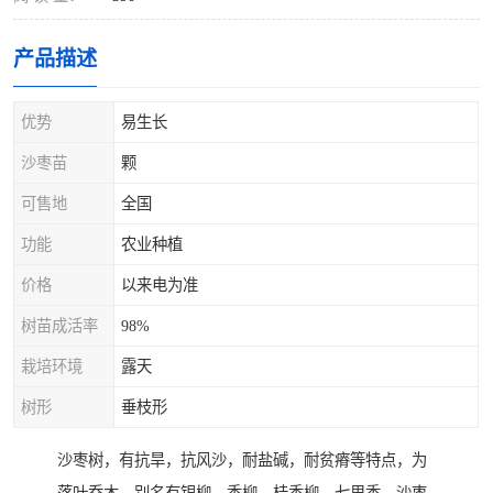
产品描述
优势
易生长
沙枣苗
颗
可售地
全国
功能
农业种植
价格
以来电为准
树苗成活率
98%
栽培环境
露天
树形
垂枝形
沙枣树，有抗旱，抗风沙，耐盐碱，耐贫瘠等特点，为