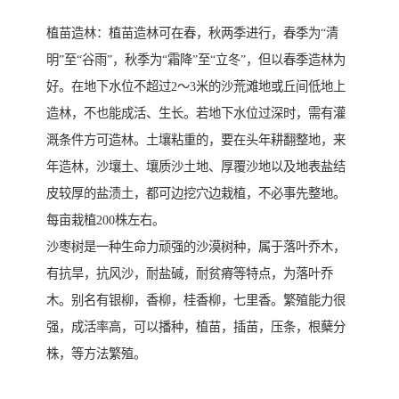
植苗造林：植苗造林可在春，秋两季进行，春季为“清
明”至“谷雨”，秋季为“霜降”至“立冬”，但以春季造林为
好。在地下水位不超过2～3米的沙荒滩地或丘间低地上
造林，不也能成活、生长。若地下水位过深时，需有灌
溉条件方可造林。土壤粘重的，要在头年耕翻整地，来
年造林，沙壤土、壤质沙土地、厚覆沙地以及地表盐结
皮较厚的盐渍土，都可边挖穴边栽植，不必事先整地。
每亩栽植200株左右。
沙枣树是一种生命力顽强的沙漠树种，属于落叶乔木，
有抗旱，抗风沙，耐盐碱，耐贫瘠等特点，为落叶乔
木。别名有银柳，香柳，桂香柳，七里香。繁殖能力很
强，成活率高，可以播种，植苗，插苗，压条，根蘖分
株，等方法繁殖。