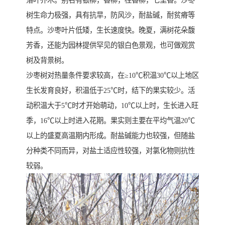
落叶乔木。别名有银柳，香柳，桂香柳，七里香。沙枣
树生命力极强，具有抗旱，防风沙，耐盐碱，耐贫瘠等
特点。沙枣叶片低矮，生长速度快。晚夏，满树花朵馥
芳香，还能为园林提供罕见的银白色景观，也可做观赏
树及背景树。
沙枣树对热量条件要求较高，在≥10℃积温30℃以上地区
生长发育良好，积温低于25℃时，结下的果实较少。活
动积温大于5℃时才开始萌动，10℃以上时，生长进入旺
季，16℃以上时进入花期。果实则主要在平均气温20℃
以上的盛夏高温期内形成。耐盐碱能力也较强，但随盐
分种类不同而异，对盐土适应性较强，对氯化物则抗性
较弱。