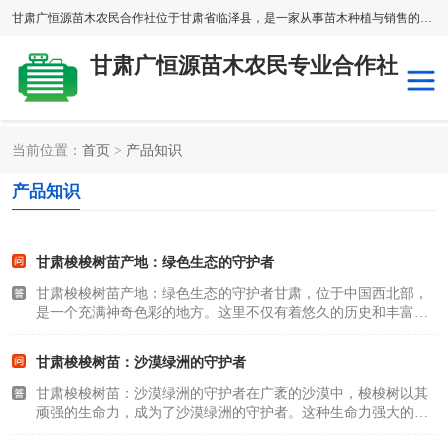
甘肃广恒源苗木农民合作社位于甘肃省临泽县，是一家从事苗木种植与销售的农民合作组织，合作社拥有苗木基地1500多亩，种植苗木品种40多个，年产各类苗木2000多万株。主营：白刺苗、红柳苗、梭梭苗等，我们以“种植一流的苗子，诚信经营”的经营理念，竭诚为每一位客户做优质的服务，欢迎来电咨询！
甘肃广恒源苗木农民专业合作社
当前位置：
首页
>
产品知识
新疆杨
梭梭苗
产品知识
圆冠榆
柠条
甘肃梭梭树苗产地：绿色生态的守护者
杜梨
白刺苗
甘肃梭梭树苗产地：绿色生态的守护者甘肃，位于中国西北部，
是一个充满神奇色彩的地方。这里不仅有着悠久的历史和丰富的
沙枣树
红柳苗
文化，还以其独特的地理环境孕育出了一种重要的生态资源——
梭梭树苗。这些小小的树苗，是甘肃绿色生态的守护者，也是我
甘肃梭梭树苗：沙漠绿洲的守护者
沙棘苗
柽柳苗
们人类生存环境..
甘肃梭梭树苗：沙漠绿洲的守护者在广袤的沙漠中，梭梭树以其
顽强的生命力，成为了沙漠绿洲的守护者。这种生命力强大的植
砂生槐
四翅滨藜
物不仅在保护生态平衡中扮演着重要的角色，同时也为沙漠地区