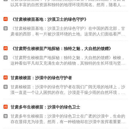
以其丰富的自然资源和独特的地理环境而闻名。然而，随着人类
活动的不断扩大，这片土地上的生态环境也面临着严峻的挑战。
为了守护这片绿洲，甘肃梭梭苗苗圃正在发挥着重要的生态力
《甘肃梭梭苗基地：沙漠卫士的绿色守护》
量。一、什么是梭..
《甘肃梭梭苗基地：沙漠卫士的绿色守护》在中国的西北部，甘
肃省的西部，有一片被沙漠环绕的土地。这里的人们面临着严重
的环境挑战，然而，他们并没有屈服于沙漠的侵袭，而是选择了
坚守，选择用绿色来守护家园。这个地方就是甘肃梭梭苗基地，
《甘肃野生梭梭苗产地探秘：独特之魅，大自然的馈赠》
这里的人民和他..
《甘肃野生梭梭苗产地探秘：独特之魅，大自然的馈赠》梭梭，
这种看似平凡却又充满生命力的植物，其独特的生长环境与坚韧
的生命力，令人赞叹不已。今天，我们将带领大家走进甘肃的野
生梭梭苗产地，一同探索这份大自然的馈赠。一、梭梭的生存环
甘肃梭梭苗：沙漠中的绿色守护者
境梭梭是一种耐..
甘肃梭梭苗：沙漠中的绿色守护者在我们广阔无垠的地球上，沙
漠一直是一个让人困扰的存在。沙漠是干燥少雨的自然环境，严
重缺乏水分，常常对周边生态环境产生不良影响。然而，在这个
世界上，总有一些生命的勇士在沙漠中坚韧生存，甘肃梭梭苗便
甘肃多年生梭梭苗：沙漠中的绿色卫士
是其中之一。一..
甘肃多年生梭梭苗：沙漠中的绿色卫士在广袤的沙漠中，生命的
存在显得尤为珍贵。然而，有一种植物却在沙漠中发挥着重要的
作用，它就是多年生梭梭苗。作为一种生命力极其顽强的植物，