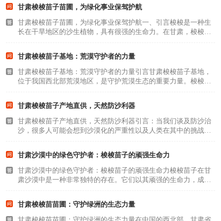
的居民提供了重要的生存资源。一、认识梭梭树梭梭树，又名盐
甘肃梭梭苗子苗圃，为绿化事业保驾护航
木，是一种生长..
甘肃梭梭苗子苗圃，为绿化事业保驾护航一、引言梭梭是一种生
长在干旱地区的沙生植物，具有很强的生命力。在甘肃，梭梭被
广泛种植，成为绿化事业的重要组成部分。本文将介绍甘肃梭梭
苗子苗圃的发展现状、作用及意义，并探讨其未来发展趋势。
甘肃梭梭苗子基地：荒漠守护者的力量
二、甘肃梭梭苗子..
甘肃梭梭苗子基地：荒漠守护者的力量引言甘肃梭梭苗子基地，
位于我国西北部荒漠地区，是守护荒漠生态的重要力量。梭梭是
一种耐旱、耐寒、耐瘠薄的植物，对于荒漠生态环境的改善具有
重要意义。本文将介绍甘肃梭梭苗子基地的建设背景、作用和意
甘肃梭梭苗子产地直供，天然防沙利器
义，以及荒漠生..
甘肃梭梭苗子产地直供，天然防沙利器引言：当我们谈及防沙治
沙，很多人可能会想到沙漠化的严重性以及人类在其中的挑战。
然而，在面对沙漠化的威胁时，我们并非无计可施。有一种植
物，它坚韧、生命力顽强，是天然的防沙利器，这就是甘肃梭梭
甘肃沙漠中的绿色守护者：梭梭苗子的顽强生命力
苗子。本文将向您..
甘肃沙漠中的绿色守护者：梭梭苗子的顽强生命力梭梭苗子在甘
肃沙漠中是一种非常独特的存在。它们以其顽强的生命力，成为
了沙漠中的绿色守护者，为生态环境做出了巨大的贡献。一、什
么是梭梭苗子？梭梭苗子是一种耐旱、耐寒、耐贫瘠的植物，它
甘肃梭梭苗苗圃：守护绿洲的生态力量
们通常生长在沙..
甘肃梭梭苗苗圃：守护绿洲的生态力量在中国的西北部，甘肃省