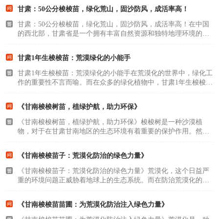
它在防风固沙、保持水土、维护生态平衡等方面发挥着无可替代
甘肃：50公分梭梭苗，绿化荒山，固沙防风，成活率高！
的作用。本文将..
甘肃：50公分梭梭苗，绿化荒山，固沙防风，成活率高！在中国
的西北部，甘肃省是一个拥有丰富自然资源和独特地理环境的省
份。然而，由于气候变化和人类活动的影响，这里的生态环境遭
受了严重的破坏。为了保护这片土地，甘肃省正在积极推广梭梭
甘肃1年生梭梭苗：荒漠绿化的小能手
苗的种植，以绿..
甘肃1年生梭梭苗：荒漠绿化的小能手在荒漠化的世界中，绿化工
作的重要性不言而喻。而在众多的绿化植物中，甘肃1年生梭梭苗
以其独特的优势，成为了荒漠绿化的小能手。本文将详细介绍甘
肃1年生梭梭苗的特点、生长环境、种植方法以及其在荒漠绿化中
《甘南梭梭树苗，植绿护航，助力环保》
的重要作用。..
《甘南梭梭树苗，植绿护航，助力环保》梭梭树是一种沙漠植
物，对于在甘肃甘南地区的生态环境有着重要的保护作用。然
而，近年来随着环境的恶化，甘南地区的梭梭树数量逐渐减少。
为了保护这一珍贵的自然资源，我们需要采取一系列有效的措
《甘南梭梭苗子：荒漠化防治的绿色力量》
施。在这篇文章中，我..
《甘南梭梭苗子：荒漠化防治的绿色力量》荒漠化，这个日益严
重的环境问题正威胁着地球上的生态系统。而在防治荒漠化的战
斗中，甘南梭梭苗子扮演着重要的角色。本文将深入探讨甘南梭
梭苗子的生长环境、作用及保护价值，让我们一起领略它的绿色
《甘南梭梭苗苗圃：为荒漠化防治注入绿色力量》
力量。一、认识..