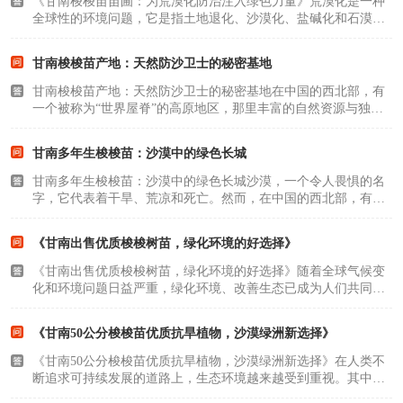
《甘南梭梭苗苗圃：为荒漠化防治注入绿色力量》荒漠化是一种
全球性的环境问题，它是指土地退化、沙漠化、盐碱化和石漠化
等自然过程和人类活动共同作用下的结果。为了应对这一严峻的
挑战，甘南梭梭苗苗圃正在为防治荒漠化注入绿色力量。一、什
甘南梭梭苗产地：天然防沙卫士的秘密基地
么是荒漠化？荒..
甘南梭梭苗产地：天然防沙卫士的秘密基地在中国的西北部，有
一个被称为“世界屋脊”的高原地区，那里丰富的自然资源与独特
的高原气候，孕育出一种神奇的植物——梭梭苗。甘南，这个地
处青藏高原东北部的地方，便是梭梭苗的主要产地之一。梭梭
甘南多年生梭梭苗：沙漠中的绿色长城
苗，这是一种被..
甘南多年生梭梭苗：沙漠中的绿色长城沙漠，一个令人畏惧的名
字，它代表着干旱、荒凉和死亡。然而，在中国的西北部，有一
片神奇的土地——沙漠中的绿色长城。这股生命的源泉，正是甘
南多年生梭梭苗。一、沙漠中的绿色长城甘南多年生梭梭苗是一
《甘南出售优质梭梭树苗，绿化环境的好选择》
种特殊的植物，..
《甘南出售优质梭梭树苗，绿化环境的好选择》随着全球气候变
化和环境问题日益严重，绿化环境、改善生态已成为人们共同关
注的重要议题。在这方面，梭梭树作为一种适应性强的植物，具
有广泛的应用前景。在甘肃省甘南藏族自治州，就有优质的梭梭
《甘南50公分梭梭苗优质抗旱植物，沙漠绿洲新选择》
树苗可供出售，..
《甘南50公分梭梭苗优质抗旱植物，沙漠绿洲新选择》在人类不
断追求可持续发展的道路上，生态环境越来越受到重视。其中，
沙漠化的防治成为了全球关注的重要议题。在沙漠化的防治过程