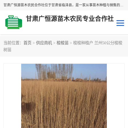
甘肃广恒源苗木农民合作社位于甘肃省临泽县，是一家从事苗木种植与销售的农民合作组织，合作社拥有苗木基地1500多亩，种植苗木品种40多个，年产各类苗木2000多万株。主营：白刺苗、红柳苗、梭梭苗等，我们以“种植一流的苗子，诚信经营”的经营理念，竭诚为每一位客户做优质的服务，欢迎来电咨询！
甘肃广恒源苗木农民专业合作社
当前位置：
首页
>
供应商机
>
梭梭苗
> 梭梭种植户 兰州50公分梭梭
新疆杨
梭梭苗
树苗
圆冠榆
柠条
杜梨
白刺苗
沙枣树
红柳苗
沙棘苗
柽柳苗
砂生槐
四翅滨藜