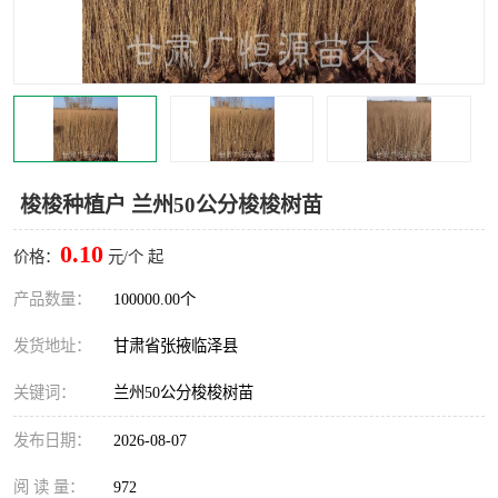
梭梭种植户 兰州50公分梭梭树苗
0.10
价格：
元/个 起
产品数量：
100000.00个
发货地址：
甘肃省张掖临泽县
关键词：
兰州50公分梭梭树苗
发布日期：
2026-08-07
阅 读 量：
972