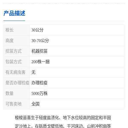
产品描述
根长
30公分
高度
30-70公分
挖苗方式
机器挖苗
包装方式
200株一捆
有无病虫害
无
是否办理检疫
办理检疫
数量
5000万株
可售卖地
全国
梭梭苗喜生于轻度盐渍化、地下水位较高的固定和半固
定沙地上，在砾质戈壁低地、干河床边、山前冲积扇等