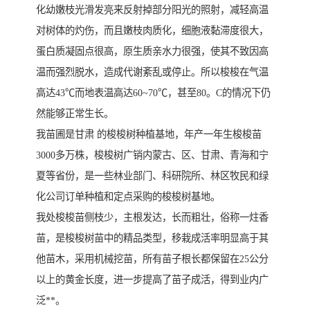
化幼嫩枝光滑发亮来反射掉部分阳光的照射，减轻高温
对树体的灼伤，而且嫩枝肉质化，细胞液黏滞度很大，
蛋白质凝固点很高，原生质亲水力很强，使其不致因高
温而强烈脱水，造成代谢紊乱或停止。所以梭梭在气温
高达43℃而地表温高达60~70℃，甚至80。C的情况下仍
然能够正常生长。
我苗圃是甘肃 的梭梭树种植基地，年产一年生梭梭苗
3000多万株，梭梭树广销内蒙古、区、甘肃、青海和宁
夏等省份，是一些林业部门、科研院所、林区牧民和绿
化公司订单种植和定点采购的梭梭树基地。
我处梭梭苗侧枝少，主根发达，长而粗壮，俗称一炷香
苗，是梭梭树苗中的精品类型，移栽成活率明显高于其
他苗木，采用机械挖苗，所有苗子根长都保留在25公分
以上的黄金长度，进一步提高了苗子成活，得到业内广
泛**。