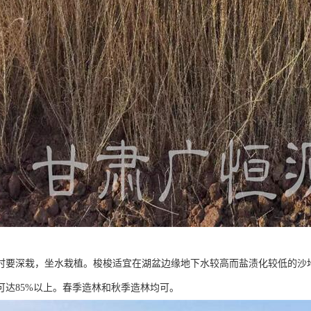
时要深栽，坐水栽植。梭梭适宜在湖盆边缘地下水较高而盐渍化较低的沙
可达85%以上。春季造林和秋季造林均可。