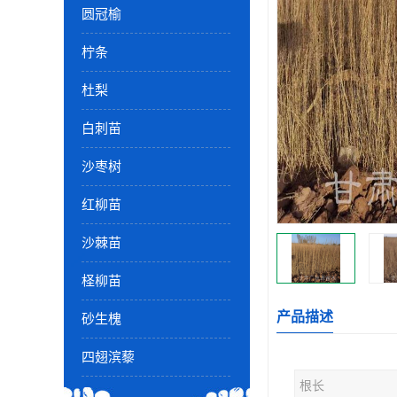
圆冠榆
柠条
杜梨
白刺苗
沙枣树
红柳苗
沙棘苗
柽柳苗
产品描述
砂生槐
四翅滨藜
根长