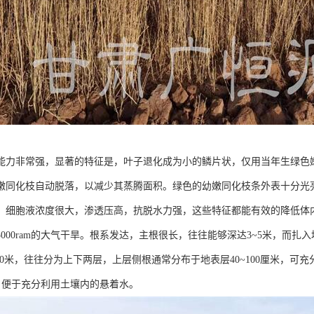
能力非常强，显著的特征是，叶子退化成为小的鳞片状，仅用当年生绿色
嫩同化枝自动脱落，以减少其蒸腾面积。绿色的幼嫩同化枝条外表十分光
，细胞液浓度很大，渗透压高，抗脱水力强，这些特征都能有效的降低体
3000ram的大气干旱。根系发达，主根很长，往往能够深达3~5米，而
-10米，往往分为上下两层，上层侧根通常分布于地表层40~100厘米，
米，便于充分利用土壤内的悬着水。