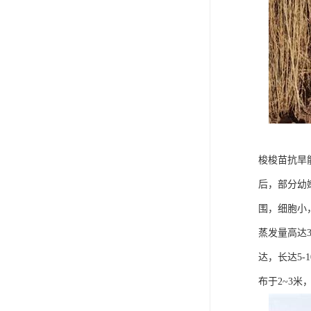
梭梭苗抗旱
后，部分幼
围，细胞小
蒸发量高达
达，长达5
布于2~3