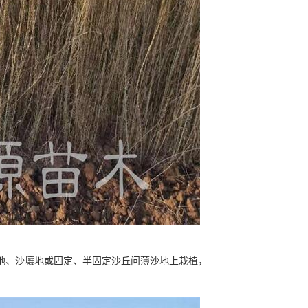
地、沙壤地或固定、半固定沙丘问薄沙地上栽植，