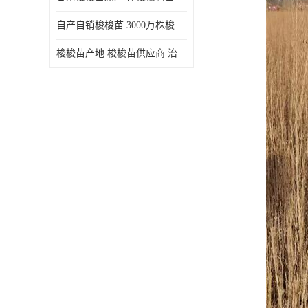
自产自销梭梭苗 3000万株梭梭种苗供应 办理检疫全国发货
梭梭苗产地 梭梭苗供应商 治沙造林梭梭种苗 自产自销