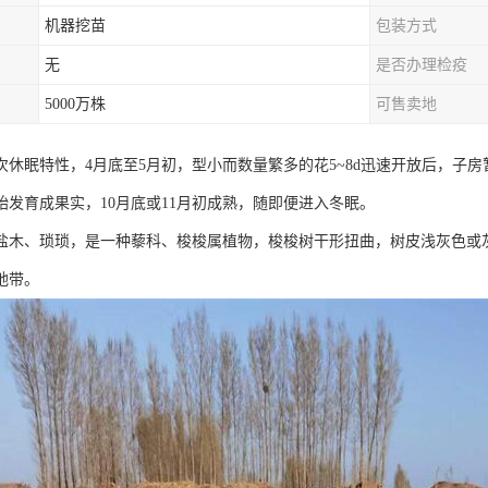
机器挖苗
包装方式
无
是否办理检疫
5000万株
可售卖地
次休眠特性，4月底至5月初，型小而数量繁多的花5~8d迅速开放后，子房
始发育成果实，10月底或11月初成熟，随即便进入冬眠。
木、琐琐，是一种藜科、梭梭属植物，梭梭树干形扭曲，树皮浅灰色或灰褐色。分
地带。