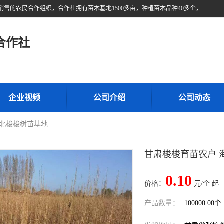
甘肃广恒源苗木农民合作社位于甘肃省临泽县，是一家从事苗木种植与销售的农民合作组织，合作社拥有苗木基地1500多亩，种植苗木品种40多个，年产各类苗木2000多万株。主营：白刺苗、红柳苗、梭梭苗等，我们以“种植一流的苗子，诚信经营”的经营理念，竭诚为每一位客户做优质的服务，欢迎来电咨询！
合作社
企业视频
公司介绍
公司动态
海北梭梭树苗基地
甘肃梭梭育苗农户 
0.10
价格：
元/个 起
产品数量：
100000.00个