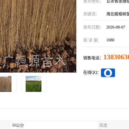
发货地址：
甘肃省张掖
关键词：
海北梭梭树
发布日期：
2026-08-07
阅 读 量：
1080
1383063
销售电话：
在线QQ：
30公分
高度