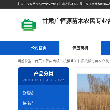
甘肃广恒源苗木农民专业
公司首页
供应商机
当前位置：
首页
>
供应商机
>
梭梭苗
> 甘肃梭梭育苗农户 
产品分类
新疆杨
梭梭苗