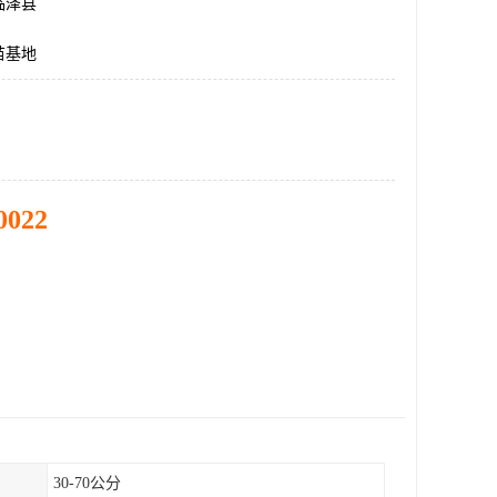
临泽县
苗基地
0022
30-70公分