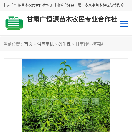
甘肃广恒源苗木农民合作社位于甘肃省临泽县，是一家从事苗木种植与销售的农民合作组织，合作社拥有苗木基地1500多亩，种植苗木品种40多个，年产各类苗木2000多万株。主营：白刺苗、红柳苗、梭梭苗等，我们以“种植一流的苗子，诚信经营”的经营理念，竭诚为每一位客户做优质的服务，欢迎来电咨询！
甘肃广恒源苗木农民专业合作社
当前位置：
首页
>
供应商机
>
砂生槐
> 甘南砂生槐苗圃
新疆杨
梭梭苗
圆冠榆
柠条
杜梨
白刺苗
沙枣树
红柳苗
沙棘苗
柽柳苗
砂生槐
四翅滨藜