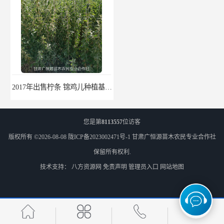
2017年出售柠条 锦鸡儿种植基地 甘肃广恒源苗木基地
2017年出售一年生梭梭树苗 新疆梭梭沙地绿化种植肉苁蓉
您是第
8113557
位访客
版权所有 ©2026-08-08
陇ICP备2023002471号-1
甘肃广恒源苗木农民专业合作社
保留所有权利.
技术支持：
八方资源网
免责声明
管理员入口
网站地图
梭梭苗|梭梭树苗|甘肃梭梭草种植基地|广恒源苗木基地
梭梭树苗|梭梭草|种植肉苁蓉专用梭梭树