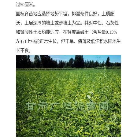
过50厘米。
国槐育苗地应选择地势平坦，排灌条件良好，土质肥
沃，土层深厚的壤土或沙壤土为宜。其对中性、石灰性
和微酸性土质均能适应，在轻度盐碱土（含盐量0.15%
左右1上电能正常生长，但干旱、瘠薄及低洼积水圃地生
长不良。