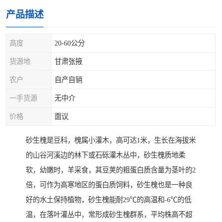
产品描述
高度
20-60公分
货源地
甘肃张掖
农户
自产自销
一手货源
无中介
价格
面议
砂生槐是豆科，槐属小灌木，高可达1米，生长在海拔米
的山谷河溪边的林下或石砾灌木丛中，砂生槐质地柔
软，幼嫩时，羊采食，其豆荚的粗蛋白质含量为茎叶的2
倍，可作为高寒地区的蛋白质饲料，砂生槐也是一种良
好的水土保持植物，砂生槐能耐29℃的高温和-6℃的低
温，在落叶灌丛中，常形成砂生槐群系，平均株高不超