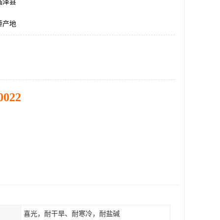
临泽县
藜产地
0022
喜光，耐干旱、耐寒冷，耐盐碱