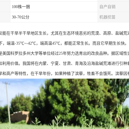
100株一捆
自产自销
30-70公分
机器挖苗
仅能在干旱半干旱地区生长，尤其在生态环境恶劣的荒漠、高原、盐碱荒
以下，端温-35℃~-42℃，端高温45℃，都能正常生长。而且它早期生长快。
是美国科罗拉多州大学等单位经过25年努力选育出的改良品种。据区域性
和利用价值。我国将在内蒙、宁夏、甘肃、青海及沿海盐碱荒滩进行引种
旱和高产等特性，在干旱年份，如果种植了滨藜，牲畜不会饿死。滨藜因