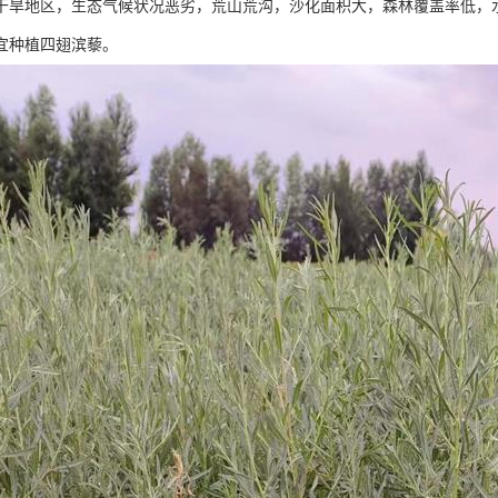
干旱地区，生态气候状况恶劣，荒山荒沟，沙化面积大，森林覆盖率低，
宜种植四翅滨藜。