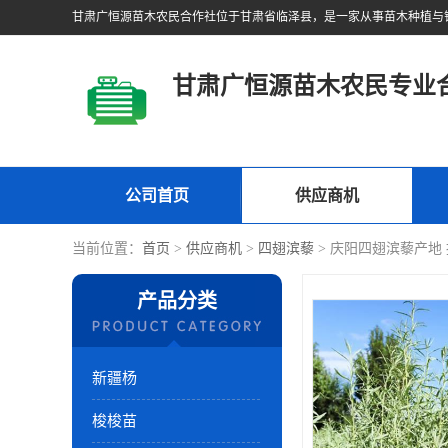
甘肃广恒源苗木农民专业
公司首页
供应商机
当前位置：
首页
>
供应商机
>
四翅滨藜
> 庆阳四翅滨藜产地
产品分类
新疆杨
梭梭苗