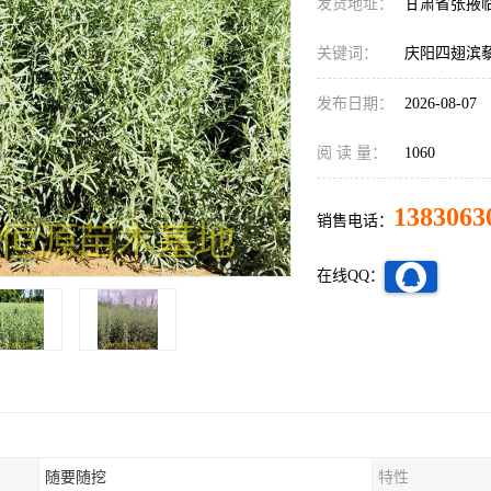
发货地址：
甘肃省张掖
关键词：
庆阳四翅滨
发布日期：
2026-08-07
阅 读 量：
1060
1383063
销售电话：
在线QQ：
随要随挖
特性