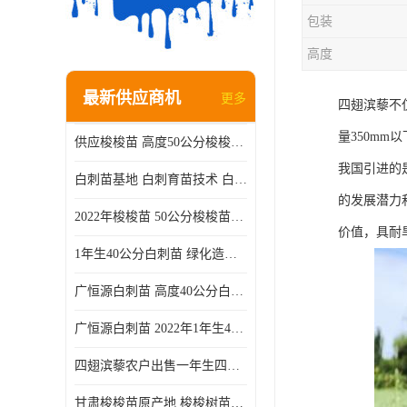
包装
高度
最新供应商机
更多
四翅滨藜不
量350mm
供应梭梭苗 高度50公分梭梭种苗基地 一手货源无中介
我国引进的
白刺苗基地 白刺育苗技术 白刺苗产地
的发展潜力
2022年梭梭苗 50公分梭梭苗产地 沙漠绿化梭梭苗基地 提供技术
价值，具耐
1年生40公分白刺苗 绿化造林白刺树苗
广恒源白刺苗 高度40公分白刺树苗
广恒源白刺苗 2022年1年生40公分白刺树苗
四翅滨藜农户出售一年生四翅滨藜各种规格四翅滨黎产地货源
甘肃梭梭苗原产地 梭梭树苗种植技术 梭梭种苗基地