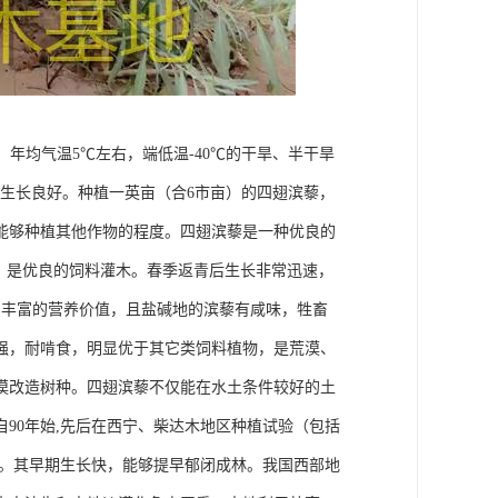
年均气温5℃左右，端低温-40℃的干旱、半干旱
中生长良好。种植一英亩（合6市亩）的四翅滨藜，
能够种植其他作物的程度。四翅滨藜是一种优良的
，是优良的饲料灌木。春季返青后生长非常迅速，
和丰富的营养价值，且盐碱地的滨藜有咸味，牲畜
强，耐啃食，明显优于其它类饲料植物，是荒漠、
漠改造树种。四翅滨藜不仅能在水土条件较好的土
90年始,先后在西宁、柴达木地区种植试验（包括
种。其早期生长快，能够提早郁闭成林。我国西部地