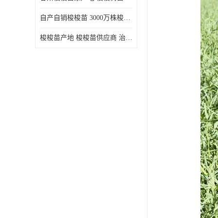
自产自销梭梭苗 3000万株梭梭种苗供应 办理检疫全国发货
梭梭苗产地 梭梭苗供应商 治沙造林梭梭种苗 自产自销