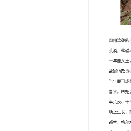
四翅滨藜的
荒漠，盐碱
一年能从土
盐碱地改良
当年即可成
喜食。四翅
半荒漠、干
地上生长，
都兰、格尔