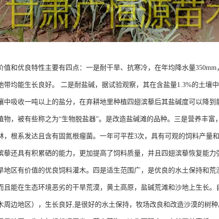
价值和优良特性主要有四点：一是耐干旱、抗寒冷，在年均降水量350mm，
地带均能生长良好。 二是耐盐碱，据试验观察，其在含盐量1.3%的土壤
壤中吸收一吨以上的盐分，在弃耕地里种植四翅滨藜后其盐碱度可以降到
植物，被有些称之为“生物脱盐器”。是改造盐碱滩的品种。三是营养丰富
林，根系发达且含有固氮根瘤菌。一年可平茬3次，具有可观的饲料产量
滨藜还具有积累硒的能力，更加提高了饲料质量，并且四翅滨藜恢复能力
旱地区有价值的优良饲料灌木。四是适生范围广，是优良的水土保持和荒
而且能在生态环境恶劣的干旱荒漠，黄土高原，盐碱荒滩和沙地上生长。自
木周边地区），生长良好,是很好的水土保持，牧场改良和改造沙漠的树