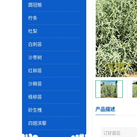
圆冠榆
柠条
杜梨
白刺苗
沙枣树
红柳苗
沙棘苗
柽柳苗
产品描述
砂生槐
四翅滨藜
订好苗后