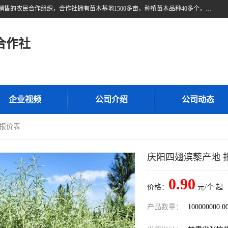
甘肃广恒源苗木农民合作社位于甘肃省临泽县，是一家从事苗木种植与销售的农民合作组织，合作社拥有苗木基地1500多亩，种植苗木品种40多个，年产各类苗木2000多万株。主营：白刺苗、红柳苗、梭梭苗等，我们以“种植一流的苗子，诚信经营”的经营理念，竭诚为每一位客户做优质的服务，欢迎来电咨询！
合作社
企业视频
公司介绍
公司动态
 报价表
庆阳四翅滨藜产地 
0.90
价格：
元/个 起
产品数量：
100000000.