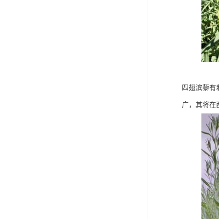
四翅滨藜有
广，其将在