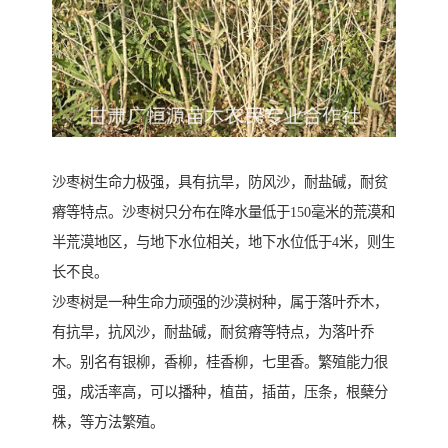
沙枣树生命力极强，具有抗旱，防风沙，耐盐碱，耐贫
瘠等特点。沙枣树只分布在降水量低于150毫米的荒漠和
半荒漠地区，与地下水位相关，地下水位低于4米，则生
长不良。
沙枣树是一种生命力顽强的沙漠树种，属于落叶乔木，
有抗旱，抗风沙，耐盐碱，耐贫瘠等特点，为落叶乔
木。别名有银柳，香柳，桂香柳，七里香。繁殖能力很
强，成活率高，可以播种，植苗，插苗，压条，根蘖分
株，等方法繁殖。