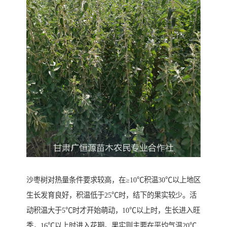
沙枣树对热量条件要求较高，在≥10℃积温30℃以上地区
生长发育良好，积温低于25℃时，结下的果实较少。活
动积温大于5℃时才开始萌动，10℃以上时，生长进入旺
季，16℃以上时进入花期。果实则主要在平均气温20℃