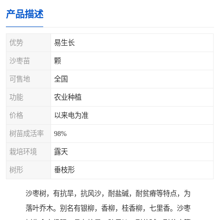
产品描述
优势
易生长
沙枣苗
颗
可售地
全国
功能
农业种植
价格
以来电为准
树苗成活率
98%
栽培环境
露天
树形
垂枝形
沙枣树，有抗旱，抗风沙，耐盐碱，耐贫瘠等特点，为
落叶乔木。别名有银柳，香柳，桂香柳，七里香。沙枣