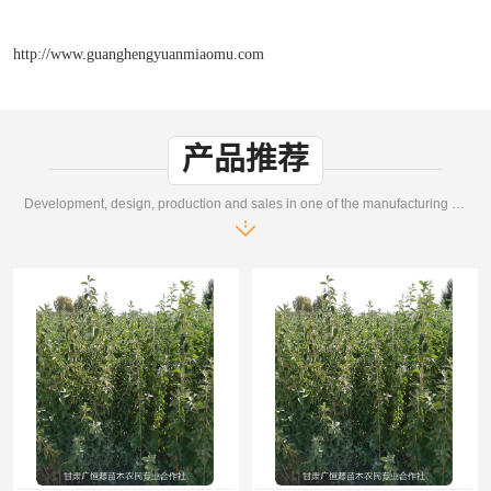
http://www.guanghengyuanmiaomu.com
产品推荐
Development, design, production and sales in one of the manufacturing enterprises