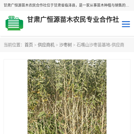
甘肃广恒源苗木农民合作社位于甘肃省临泽县，是一家从事苗木种植与销售的农民合作组织，合作社拥有苗木基地1500多亩，种植苗木品种40多个，年产各类苗木2000多万株。主营：白刺苗、红柳苗、梭梭苗等，我们以“种植一流的苗子，诚信经营”的经营理念，竭诚为每一位客户做优质的服务，欢迎来电咨询！
甘肃广恒源苗木农民专业合作社
当前位置：
首页
>
供应商机
>
沙枣树
> 石嘴山沙枣苗基地-供应商
新疆杨
梭梭苗
圆冠榆
柠条
杜梨
白刺苗
沙枣树
红柳苗
沙棘苗
柽柳苗
砂生槐
四翅滨藜