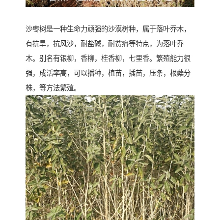
沙枣树是一种生命力顽强的沙漠树种，属于落叶乔木，
有抗旱，抗风沙，耐盐碱，耐贫瘠等特点，为落叶乔
木。别名有银柳，香柳，桂香柳，七里香。繁殖能力很
强，成活率高，可以播种，植苗，插苗，压条，根蘖分
株，等方法繁殖。