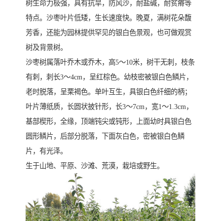
树生命力极强，具有抗旱，防风沙，耐盐碱，耐贫瘠等
特点。沙枣叶片低矮，生长速度快。晚夏，满树花朵馥
芳香，还能为园林提供罕见的银白色景观，也可做观赏
树及背景树。
沙枣树属落叶乔木或乔木，高5～10米，树干无刺，枝条
有刺，刺长3～4cm，呈红棕色。幼枝密被银白色鳞片，
老时脱落，呈栗褐色。单叶互生，具银白色纤细的柄；
叶片薄纸质，长圆状披针形，长3～7cm，宽1～1.3cm，
基部楔形，全缘，顶端钝尖或钝形，上面幼时具银白色
圆形鳞片，后部分脱落，下面灰白色，密被银白色鳞
片，有光泽。
生于山地、平原、沙滩、荒漠，栽培或野生。