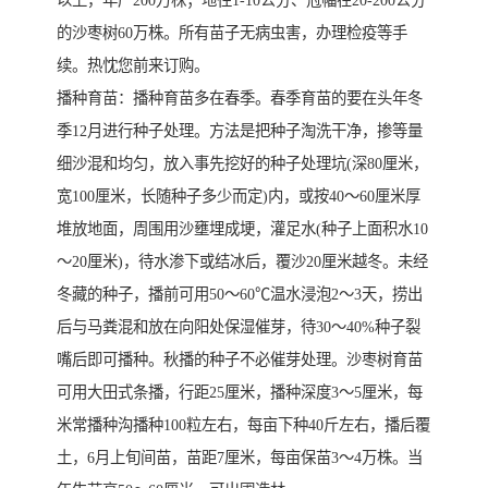
以上，年产200万株；地径1-10公分、冠幅在20-200公分
的沙枣树60万株。所有苗子无病虫害，办理检疫等手
续。热忱您前来订购。
播种育苗：播种育苗多在春季。春季育苗的要在头年冬
季12月进行种子处理。方法是把种子淘洗干净，掺等量
细沙混和均匀，放入事先挖好的种子处理坑(深80厘米，
宽100厘米，长随种子多少而定)内，或按40～60厘米厚
堆放地面，周围用沙壅埋成埂，灌足水(种子上面积水10
～20厘米)，待水渗下或结冰后，覆沙20厘米越冬。未经
冬藏的种子，播前可用50～60℃温水浸泡2～3天，捞出
后与马粪混和放在向阳处保湿催芽，待30～40%种子裂
嘴后即可播种。秋播的种子不必催芽处理。沙枣树育苗
可用大田式条播，行距25厘米，播种深度3～5厘米，每
米常播种沟播种100粒左右，每亩下种40斤左右，播后覆
土，6月上旬间苗，苗距7厘米，每亩保苗3～4万株。当