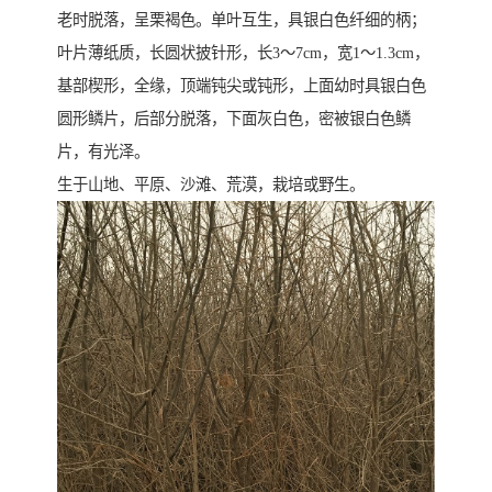
老时脱落，呈栗褐色。单叶互生，具银白色纤细的柄；
叶片薄纸质，长圆状披针形，长3～7cm，宽1～1.3cm，
基部楔形，全缘，顶端钝尖或钝形，上面幼时具银白色
圆形鳞片，后部分脱落，下面灰白色，密被银白色鳞
片，有光泽。
生于山地、平原、沙滩、荒漠，栽培或野生。