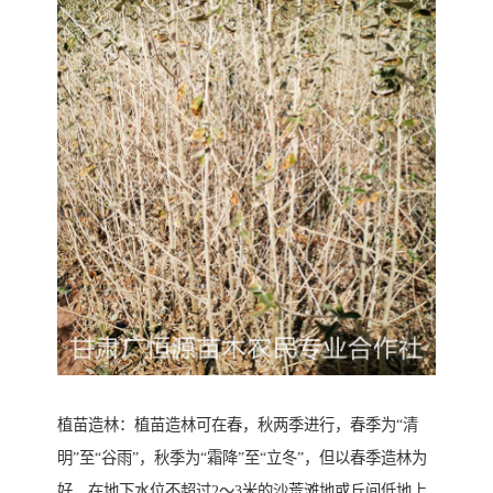
植苗造林：植苗造林可在春，秋两季进行，春季为“清
明”至“谷雨”，秋季为“霜降”至“立冬”，但以春季造林为
好。在地下水位不超过2～3米的沙荒滩地或丘间低地上