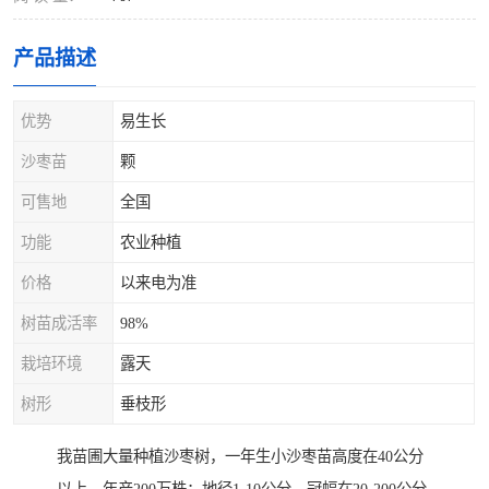
产品描述
优势
易生长
沙枣苗
颗
可售地
全国
功能
农业种植
价格
以来电为准
树苗成活率
98%
栽培环境
露天
树形
垂枝形
我苗圃大量种植沙枣树，一年生小沙枣苗高度在40公分