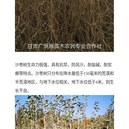
沙枣树生命力极强，具有抗旱，防风沙，耐盐碱，耐贫
瘠等特点。沙枣树只分布在降水量低于150毫米的荒漠和
半荒漠地区，与地下水位相关，地下水位低于4米，则生
长不良。