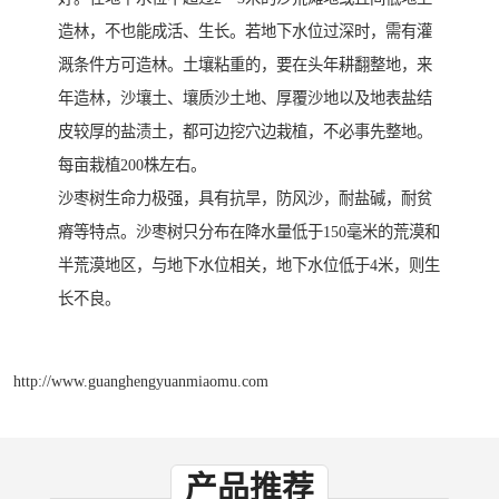
造林，不也能成活、生长。若地下水位过深时，需有灌
溉条件方可造林。土壤粘重的，要在头年耕翻整地，来
年造林，沙壤土、壤质沙土地、厚覆沙地以及地表盐结
皮较厚的盐渍土，都可边挖穴边栽植，不必事先整地。
每亩栽植200株左右。
沙枣树生命力极强，具有抗旱，防风沙，耐盐碱，耐贫
瘠等特点。沙枣树只分布在降水量低于150毫米的荒漠和
半荒漠地区，与地下水位相关，地下水位低于4米，则生
长不良。
http://www.guanghengyuanmiaomu.com
产品推荐