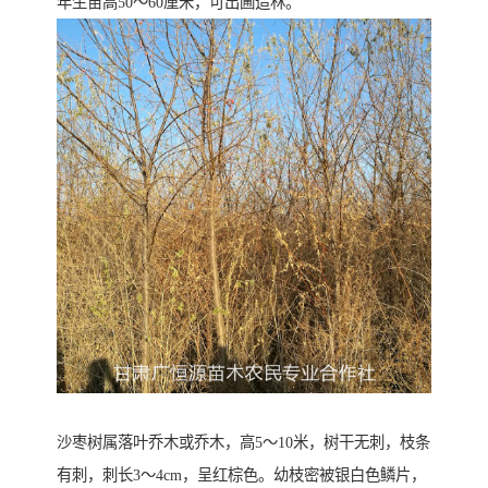
年生苗高50～60厘米，可出圃造林。
沙枣树属落叶乔木或乔木，高5～10米，树干无刺，枝条
有刺，刺长3～4cm，呈红棕色。幼枝密被银白色鳞片，