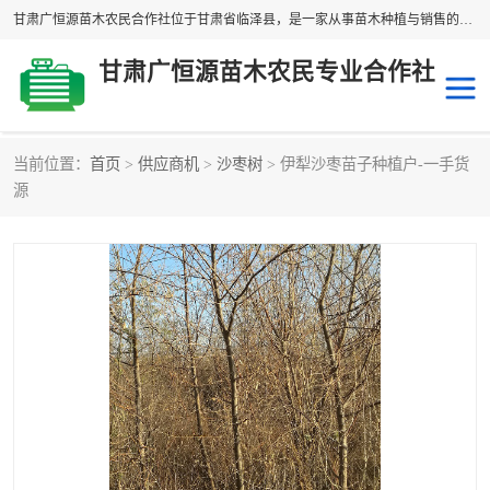
甘肃广恒源苗木农民合作社位于甘肃省临泽县，是一家从事苗木种植与销售的农民合作组织，合作社拥有苗木基地1500多亩，种植苗木品种40多个，年产各类苗木2000多万株。主营：白刺苗、红柳苗、梭梭苗等，我们以“种植一流的苗子，诚信经营”的经营理念，竭诚为每一位客户做优质的服务，欢迎来电咨询！
甘肃广恒源苗木农民专业合作社
当前位置：
首页
>
供应商机
>
沙枣树
> 伊犁沙枣苗子种植户-一手货
新疆杨
梭梭苗
源
圆冠榆
柠条
杜梨
白刺苗
沙枣树
红柳苗
沙棘苗
柽柳苗
砂生槐
四翅滨藜