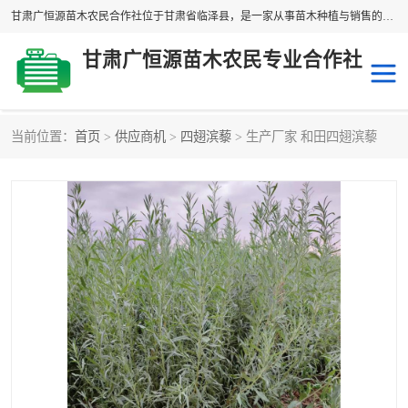
甘肃广恒源苗木农民合作社位于甘肃省临泽县，是一家从事苗木种植与销售的农民合作组织，合作社拥有苗木基地1500多亩，种植苗木品种40多个，年产各类苗木2000多万株。主营：白刺苗、红柳苗、梭梭苗等，我们以“种植一流的苗子，诚信经营”的经营理念，竭诚为每一位客户做优质的服务，欢迎来电咨询！
甘肃广恒源苗木农民专业合作社
当前位置：
首页
>
供应商机
>
四翅滨藜
> 生产厂家 和田四翅滨藜
新疆杨
梭梭苗
圆冠榆
柠条
杜梨
白刺苗
沙枣树
红柳苗
沙棘苗
柽柳苗
砂生槐
四翅滨藜