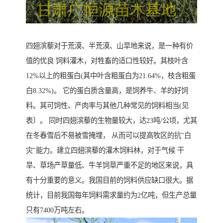
四翅滨藜对于荒漠、半荒漠、山旱地来说，是一种有价
值的优良 饲料灌木，对牲畜的适口性较好。其枝叶含
12%以上的粗蛋白(其中叶含粗蛋白为21.64%，枝含粗蛋
白8.32%)。 它的蛋白质含量高，是饲养牛、羊的好饲
料。其可饲性、产肉率与其他几种常见的饲料相当(见
表〕。 同时四翅滨藜的生物量较大，达23吨/公顷，尤其
在冬春雪后不易被雪掩埋， 从而可以提高牧区的抗"白
灾"能力。建立四翅滨藜的灌木饲料林，对于气候 干
旱、草场产草量低、牛羊饲草严重不足的地区来说，具
有十分重要的意义。我国目前的饲料供应缺口很大。据
统计，目前我国每年饲料需求量约为2亿吨，但生产总量
只有7400万吨左右。