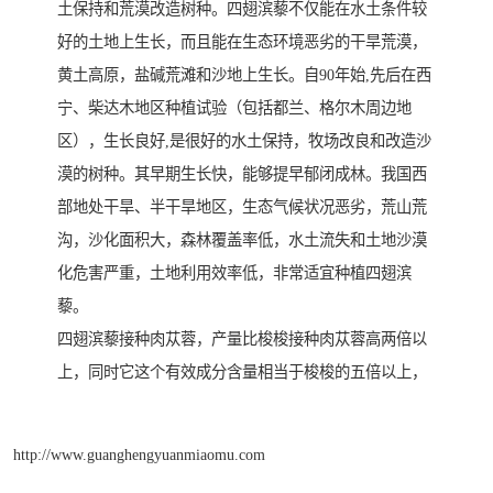
土保持和荒漠改造树种。四翅滨藜不仅能在水土条件较
好的土地上生长，而且能在生态环境恶劣的干旱荒漠，
黄土高原，盐碱荒滩和沙地上生长。自90年始,先后在西
宁、柴达木地区种植试验（包括都兰、格尔木周边地
区），生长良好,是很好的水土保持，牧场改良和改造沙
漠的树种。其早期生长快，能够提早郁闭成林。我国西
部地处干旱、半干旱地区，生态气候状况恶劣，荒山荒
沟，沙化面积大，森林覆盖率低，水土流失和土地沙漠
化危害严重，土地利用效率低，非常适宜种植四翅滨
藜。
四翅滨藜接种肉苁蓉，产量比梭梭接种肉苁蓉高两倍以
上，同时它这个有效成分含量相当于梭梭的五倍以上，
http://www.guanghengyuanmiaomu.com