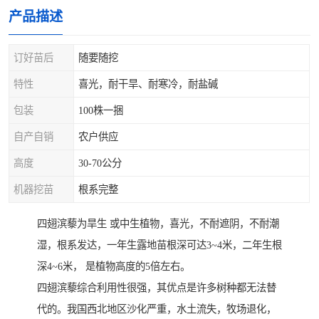
产品描述
订好苗后
随要随挖
特性
喜光，耐干旱、耐寒冷，耐盐碱
包装
100株一捆
自产自销
农户供应
高度
30-70公分
机器挖苗
根系完整
四翅滨藜为旱生 或中生植物，喜光，不耐遮阴，不耐潮
湿，根系发达，一年生露地苗根深可达3~4米，二年生根
深4~6米， 是植物高度的5倍左右。
四翅滨藜综合利用性很强，其优点是许多树种都无法替
代的。我国西北地区沙化严重，水土流失，牧场退化，