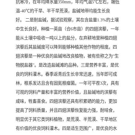
抗寒冷，在年均降水量350mm，年均气温5℃左右，端低
温-40℃的干旱、半干旱荒漠，盐碱地带均能生长良
好。 二是耐盐碱，据试验观察，其在含盐量1.3%的土壤
中生长良好。种植一英亩（合6市亩）的四翅滨藜，一年
能从土壤中吸收一吨以上的盐分，在弃耕地里种植四翅
滨藜后其盐碱度可以降到能够种植其他作物的程度。四
翅滨藜是一种优良的盐碱地改良植物，被有些称之为“生
物脱盐器”。是改造盐碱滩的品种。三是营养丰富，是优
良的饲料灌木。春季返青后生长非常迅速，当年即可成
林，根系发达且含有固氮根瘤菌。一年可平茬3次，具有
可观的饲料产量和丰富的营养价值，且盐碱地的滨藜有
咸味，牲畜喜食。四翅滨藜还具有积累硒的能力，更加
提高了饲料质量，并且四翅滨藜恢复能力强，耐啃食，
明显优于其它类饲料植物，是荒漠、半荒漠、干旱地区
有价值的优良饲料灌木。四是适生范围广，是优良的水