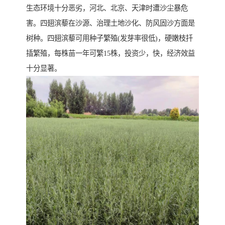
生态环境十分恶劣，河北、北京、天津时遭沙尘暴危
害。四翅滨藜在沙源、治理土地沙化、防风固沙方面是
树种。四翅滨藜可用种子繁殖(发芽率很低)，硬嫩枝扦
插繁殖，每株苗一年可繁15株，投资少，快，经济效益
十分显著。