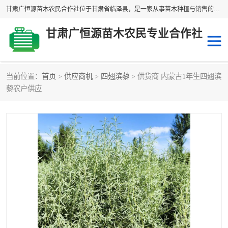
甘肃广恒源苗木农民合作社位于甘肃省临泽县，是一家从事苗木种植与销售的农民合作组织，合作社拥有苗木基地1500多亩，种植苗木品种40多个，年产各类苗木2000多万株。主营：白刺苗、红柳苗、梭梭苗等，我们以“种植一流的苗子，诚信经营”的经营理念，竭诚为每一位客户做优质的服务，欢迎来电咨询！
甘肃广恒源苗木农民专业合作社
当前位置：
首页
>
供应商机
>
四翅滨藜
> 供货商 内蒙古1年生四翅滨
新疆杨
梭梭苗
藜农户供应
圆冠榆
柠条
杜梨
白刺苗
沙枣树
红柳苗
沙棘苗
柽柳苗
砂生槐
四翅滨藜