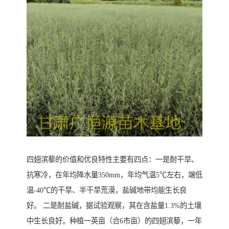
四翅滨藜的价值和优良特性主要有四点：一是耐干旱、
抗寒冷，在年均降水量350mm，年均气温5℃左右，端低
温-40℃的干旱、半干旱荒漠，盐碱地带均能生长良
好。 二是耐盐碱，据试验观察，其在含盐量1.3%的土壤
中生长良好。种植一英亩（合6市亩）的四翅滨藜，一年