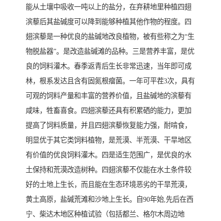
能从土壤中吸收一吨以上的盐分，在弃耕地里种植四翅
滨藜后其盐碱度可以降到能够种植其他作物的程度。四
翅滨藜是一种优良的盐碱地改良植物，被有些称之为“生
物脱盐器”。是改造盐碱滩的品种。三是营养丰富，是优
良的饲料灌木。春季返青后生长非常迅速，当年即可成
林，根系发达且含有固氮根瘤菌。一年可平茬3次，具有
可观的饲料产量和丰富的营养价值，且盐碱地的滨藜有
咸味，牲畜喜食。四翅滨藜还具有积累硒的能力，更加
提高了饲料质量，并且四翅滨藜恢复能力强，耐啃食，
明显优于其它类饲料植物，是荒漠、半荒漠、干旱地区
有价值的优良饲料灌木。四是适生范围广，是优良的水
土保持和荒漠改造树种。四翅滨藜不仅能在水土条件较
好的土地上生长，而且能在生态环境恶劣的干旱荒漠，
黄土高原，盐碱荒滩和沙地上生长。自90年始,先后在西
宁、柴达木地区种植试验（包括都兰、格尔木周边地