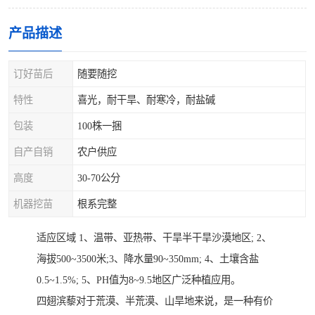
产品描述
订好苗后
随要随挖
特性
喜光，耐干旱、耐寒冷，耐盐碱
包装
100株一捆
自产自销
农户供应
高度
30-70公分
机器挖苗
根系完整
适应区域 1、温带、亚热带、干旱半干旱沙漠地区; 2、
海拔500~3500米;3、降水量90~350mm; 4、土壤含盐
0.5~1.5%; 5、PH值为8~9.5地区广泛种植应用。
四翅滨藜对于荒漠、半荒漠、山旱地来说，是一种有价