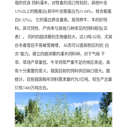
值的优良 饲料灌木，对牲畜的适口性较好。其枝叶含
12%以上的粗蛋白(其中叶含粗蛋白为21.64%，枝含粗蛋
白8.32%)。 它的蛋白质含量高，是饲养牛、羊的好饲
料。其可饲性、产肉率与其他几种常见的饲料相当(见
表〕。 同时四翅滨藜的生物量较大，达23吨/公顷，尤其
在冬春雪后不易被雪掩埋， 从而可以提高牧区的抗"白
灾"能力。建立四翅滨藜的灌木饲料林，对于气候 干
旱、草场产草量低、牛羊饲草严重不足的地区来说，具
有十分重要的意义。我国目前的饲料供应缺口很大。据
统计，目前我国每年饲料需求量约为2亿吨，但生产总量
只有7400万吨左右。