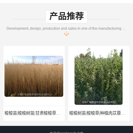
产品推荐
Development, design, production and sales in one of the manufacturing enterprises
梭梭苗|梭梭树苗|甘肃梭梭草种植基地|广恒源苗木基地
梭梭树苗|梭梭草|种植肉苁蓉专用梭梭树