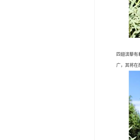
四翅滨藜有
广，其将在