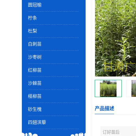
圆冠榆
柠条
杜梨
白刺苗
沙枣树
红柳苗
沙棘苗
柽柳苗
产品描述
砂生槐
四翅滨藜
订好苗后