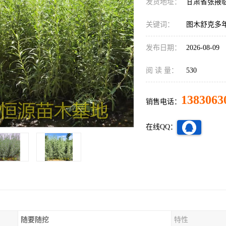
发货地址：
甘肃省张掖
关键词：
图木舒克多
发布日期：
2026-08-09
阅 读 量：
530
1383063
销售电话：
在线QQ：
随要随挖
特性