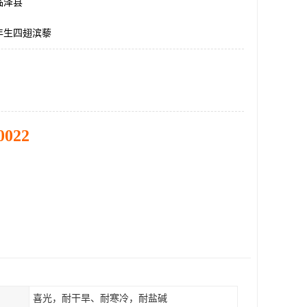
临泽县
年生四翅滨藜
0022
喜光，耐干旱、耐寒冷，耐盐碱