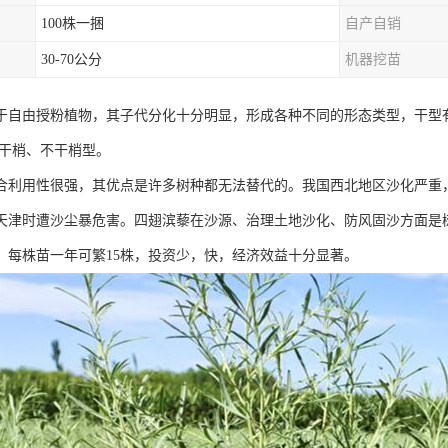
100株一捆
自产自销
30-70公分
机器挖苗
于自由授粉植物，其子代分化十分明显，形成各种不同的形态类型，干型
有干梢、不干梢型。
合利用性很强，其优点是许多树种都无法替代的。我国西北地区沙化严重
天津时遭沙尘暴危害。四翅滨藜在沙源、治理土地沙化、防风固沙方面是树
，每株苗一年可繁15株，投资少，快，经济效益十分显著。