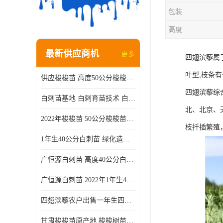
包装
高度
最新供应商机
更多
四翅滨藜属
叶型;枝条
供应梭梭苗 高度50公分梭梭种苗基地 一手货源无中介
四翅滨藜综
白刺苗基地 白刺育苗技术 白刺苗产地
北、北京、
2022年梭梭苗 50公分梭梭苗产地 沙漠绿化梭梭苗基地 提供技术
枝扦插繁殖
1年生40公分白刺苗 绿化造林白刺树苗
广恒源白刺苗 高度40公分白刺树苗
广恒源白刺苗 2022年1年生40公分白刺树苗
四翅滨藜农户出售一年生四翅滨藜各种规格四翅滨黎产地货源
甘肃梭梭苗原产地 梭梭树苗种植技术 梭梭种苗基地