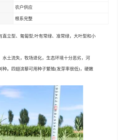
农户供应
根系完整
有直立型、匍匐型;叶有常绿、准常绿，大叶型和小
，水土流失，牧场退化，生态环境十分恶劣，河
种。四翅滨藜可用种子繁殖(发芽率很低)，硬嫩