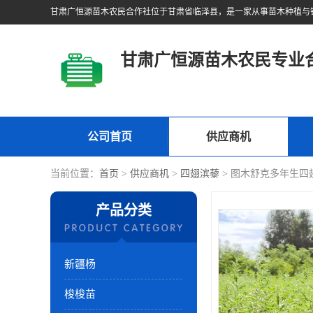
甘肃广恒源苗木农民专业
公司首页
供应商机
当前位置：
首页
>
供应商机
>
四翅滨藜
> 图木舒克多年生四
产品分类
新疆杨
梭梭苗