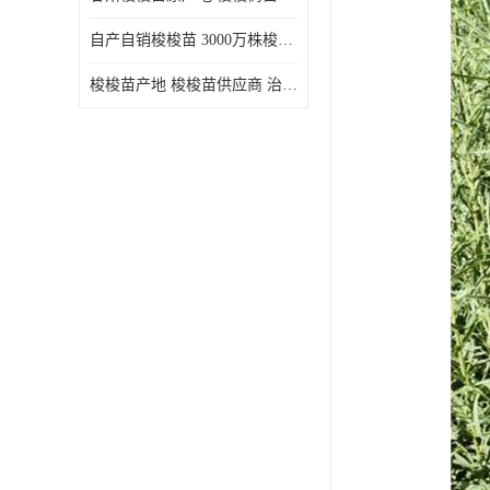
自产自销梭梭苗 3000万株梭梭种苗供应 办理检疫全国发货
梭梭苗产地 梭梭苗供应商 治沙造林梭梭种苗 自产自销