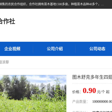
甘肃广恒源苗木农民合作社位于甘肃省临泽县，是一家从事苗木种植与销售的农民合作组织，合作社拥有苗木基地1500多亩，种植苗木品种40多个，年产各类苗木2000多万株。主营：白刺苗、红柳苗、梭梭苗等，我们以“种植一流的苗子，诚信经营”的经营理念，竭诚为每一位客户做优质的服务，欢迎来电咨询！
合作社
企业视频
公司介绍
公司动态
翅滨藜
图木舒克多年生四
0.90
价格：
元/个 起
产品数量：
100000000.