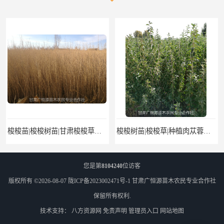
梭梭苗|梭梭树苗|甘肃梭梭草种植基地|广恒源苗木基地
梭梭树苗|梭梭草|种植肉苁蓉专用梭梭树
您是第
8104240
位访客
版权所有 ©2026-08-07
陇ICP备2023002471号-1
甘肃广恒源苗木农民专业合作社
保留所有权利.
技术支持：
八方资源网
免责声明
管理员入口
网站地图