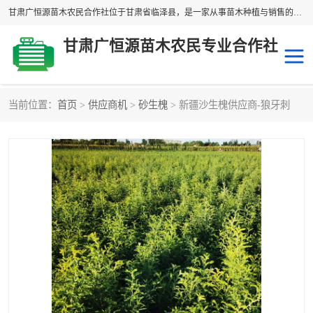
甘肃广恒源苗木农民合作社位于甘肃省临泽县，是一家从事苗木种植与销售的农民合作组织，合作社拥有苗木基地1500多亩，种植苗木品种40多个，年产各类苗木2000多万株。主营：白刺苗、红柳苗、梭梭苗等，我们以“种植一流的苗子，诚信经营”的经营理念，竭诚为每一位客户做优质的服务，欢迎来电咨询！
甘肃广恒源苗木农民专业合作社
当前位置：
首页
>
供应商机
>
砂生槐
> 新疆沙生槐供应商-狼牙刺
新疆杨
梭梭苗
圆冠榆
柠条
杜梨
白刺苗
沙枣树
红柳苗
沙棘苗
柽柳苗
砂生槐
四翅滨藜