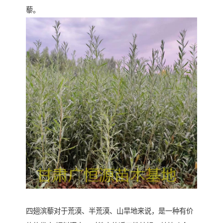
藜。
四翅滨藜对于荒漠、半荒漠、山旱地来说，是一种有价