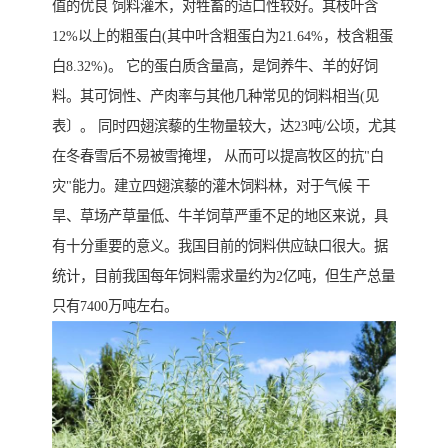
值的优良 饲料灌木，对牲畜的适口性较好。其枝叶含
12%以上的粗蛋白(其中叶含粗蛋白为21.64%，枝含粗蛋
白8.32%)。 它的蛋白质含量高，是饲养牛、羊的好饲
料。其可饲性、产肉率与其他几种常见的饲料相当(见
表〕。 同时四翅滨藜的生物量较大，达23吨/公顷，尤其
在冬春雪后不易被雪掩埋， 从而可以提高牧区的抗"白
灾"能力。建立四翅滨藜的灌木饲料林，对于气候 干
旱、草场产草量低、牛羊饲草严重不足的地区来说，具
有十分重要的意义。我国目前的饲料供应缺口很大。据
统计，目前我国每年饲料需求量约为2亿吨，但生产总量
只有7400万吨左右。