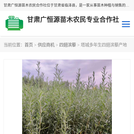
甘肃广恒源苗木农民合作社位于甘肃省临泽县，是一家从事苗木种植与销售的农民合作组织，合作社拥有苗木基地1500多亩，种植苗木品种40多个，年产各类苗木2000多万株。主营：白刺苗、红柳苗、梭梭苗等，我们以“种植一流的苗子，诚信经营”的经营理念，竭诚为每一位客户做优质的服务，欢迎来电咨询！
甘肃广恒源苗木农民专业合作社
当前位置：
首页
>
供应商机
>
四翅滨藜
> 塔城多年生四翅滨藜产地
新疆杨
梭梭苗
圆冠榆
柠条
杜梨
白刺苗
沙枣树
红柳苗
沙棘苗
柽柳苗
砂生槐
四翅滨藜