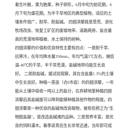
着生叶腋，果为胞果，种子卵形，6月中旬为始花期，6
月下旬为盛花期。为半干旱地区的典型植物，适应的土
壤条件很广，耐旱、耐盐碱。 四翅滨藜既是垦荒、退化
牧场改良、恢复工矿区的废墟地带、道路两旁、盐含量
高的荒漠地带植被、水土保持的树种。
四翅滨藜的价值和优良特性主要有四点：一是耐干旱、
抗寒冷，在年均降水量350mm，年均气温5℃左右，端低
温-40℃的干旱、半干旱荒漠，盐碱地带均能生长良
好。 二是耐盐碱，据试验观察，其在含盐量1.3%的土壤
中生长良好。种植一英亩（合6市亩）的四翅滨藜，一年
能从土壤中吸收一吨以上的盐分，在弃耕地里种植四翅
滨藜后其盐碱度可以降到能够种植其他作物的程度。四
翅滨藜是一种优良的盐碱地改良植物，被有些称之为“生
物脱盐器”。是改造盐碱滩的品种。三是营养丰富，是优
良的饲料灌木。春季返青后生长非常迅速，当年即可成