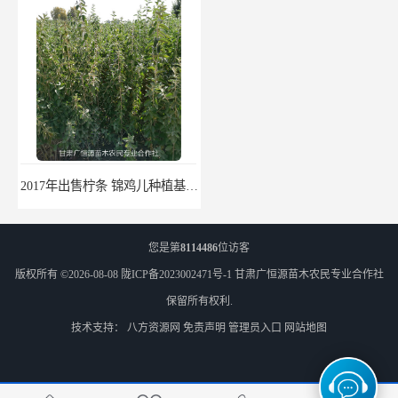
2017年出售柠条 锦鸡儿种植基地 甘肃广恒源苗木基地
2017年出售一年生梭梭树苗 新疆梭梭沙地绿化种植肉苁蓉
您是第
8114486
位访客
版权所有 ©2026-08-08
陇ICP备2023002471号-1
甘肃广恒源苗木农民专业合作社
保留所有权利.
技术支持：
八方资源网
免责声明
管理员入口
网站地图