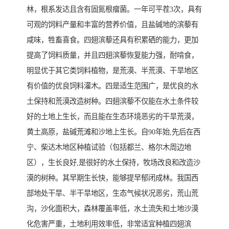
林，根系发达且含有固氮根瘤菌。一年可平茬3次，具有
可观的饲料产量和丰富的营养价值，且盐碱地的滨藜有
咸味，牲畜喜食。四翅滨藜还具有积累硒的能力，更加
提高了饲料质量，并且四翅滨藜恢复能力强，耐啃食，
明显优于其它类饲料植物，是荒漠、半荒漠、干旱地区
有价值的优良饲料灌木。四是适生范围广，是优良的水
土保持和荒漠改造树种。四翅滨藜不仅能在水土条件较
好的土地上生长，而且能在生态环境恶劣的干旱荒漠，
黄土高原，盐碱荒滩和沙地上生长。自90年始,先后在西
宁、柴达木地区种植试验（包括都兰、格尔木周边地
区），生长良好,是很好的水土保持，牧场改良和改造沙
漠的树种。其早期生长快，能够提早郁闭成林。我国西
部地处干旱、半干旱地区，生态气候状况恶劣，荒山荒
沟，沙化面积大，森林覆盖率低，水土流失和土地沙漠
化危害严重，土地利用效率低，非常适宜种植四翅滨