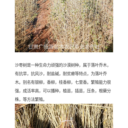
沙枣树是一种生命力顽强的沙漠树种，属于落叶乔木，
有抗旱，抗风沙，耐盐碱，耐贫瘠等特点，为落叶乔
木。别名有银柳，香柳，桂香柳，七里香。繁殖能力很
强，成活率高，可以播种，植苗，插苗，压条，根蘖分
株，等方法繁殖。