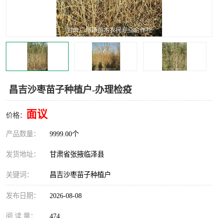
昌吉沙枣苗子种植户-办理检疫
面议
价格：
产品数量：
9999.00个
发货地址：
甘肃省张掖临泽县
关键词：
昌吉沙枣苗子种植户
发布日期：
2026-08-08
阅 读 量：
474