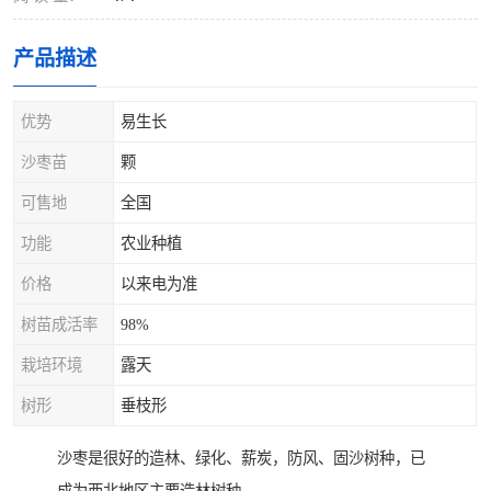
产品描述
优势
易生长
沙枣苗
颗
可售地
全国
功能
农业种植
价格
以来电为准
树苗成活率
98%
栽培环境
露天
树形
垂枝形
沙枣是很好的造林、绿化、薪炭，防风、固沙树种，已