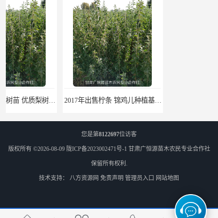
2017年出售柠条 锦鸡儿种植基地 甘肃广恒源苗木基地
2017年出售一年生梭梭树苗 新疆梭梭沙地绿化种植肉苁蓉
您是第
8122697
位访客
版权所有 ©2026-08-09
陇ICP备2023002471号-1
甘肃广恒源苗木农民专业合作社
保留所有权利.
技术支持：
八方资源网
免责声明
管理员入口
网站地图