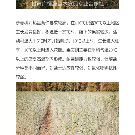
沙枣树对热量条件要求较高，在≥10℃积温30℃以上地区
生长发育良好，积温低于25℃时，结下的果实较少。活
动积温大于5℃时才开始萌动，10℃以上时，生长进入旺
季，16℃以上时进入花期。果实则主要在平均气温20℃
以上的盛夏高温期内形成。耐盐碱能力也较强，但随盐
分种类不同而异，对盐土适应性较强，对氯化物则抗性
较弱。