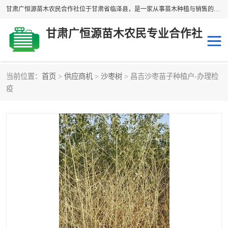
甘肃广恒源苗木农民合作社位于甘肃省临泽县，是一家从事苗木种植与销售的农民合作组织，合作社拥有苗木基地1500多亩，种植苗木品种40多个，年产各类苗木2000多万株。主营：白刺苗、红柳苗、梭梭苗等，我们以“种植一流的苗子，诚信经营”的经营理念，竭诚为每一位客户做优质的服务，欢迎来电咨询！
甘肃广恒源苗木农民专业合作社
当前位置：
首页
>
供应商机
>
沙枣树
> 昌吉沙枣苗子种植户-办理检
新疆杨
梭梭苗
疫
圆冠榆
柠条
杜梨
白刺苗
沙枣树
红柳苗
沙棘苗
柽柳苗
砂生槐
四翅滨藜