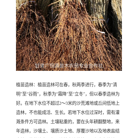
植苗造林：植苗造林可在春，秋两季进行，春季为“清
明”至“谷雨”，秋季为“霜降”至“立冬”，但以春季造林为
好。在地下水位不超过2～3米的沙荒滩地或丘间低地上
造林，不也能成活、生长。若地下水位过深时，需有灌
溉条件方可造林。土壤粘重的，要在头年耕翻整地，来
年造林，沙壤土、壤质沙土地、厚覆沙地以及地表盐结