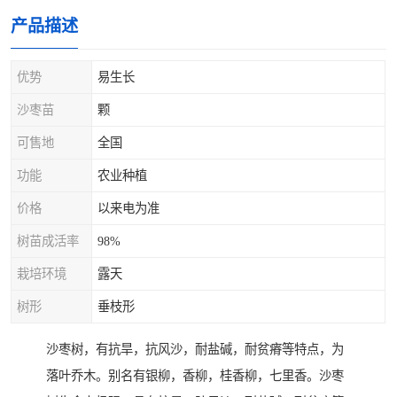
产品描述
优势
易生长
沙枣苗
颗
可售地
全国
功能
农业种植
价格
以来电为准
树苗成活率
98%
栽培环境
露天
树形
垂枝形
沙枣树，有抗旱，抗风沙，耐盐碱，耐贫瘠等特点，为
落叶乔木。别名有银柳，香柳，桂香柳，七里香。沙枣