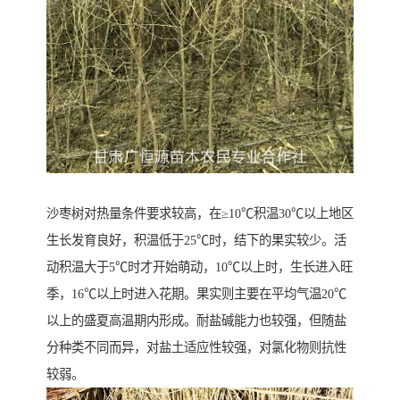
沙枣树对热量条件要求较高，在≥10℃积温30℃以上地区
生长发育良好，积温低于25℃时，结下的果实较少。活
动积温大于5℃时才开始萌动，10℃以上时，生长进入旺
季，16℃以上时进入花期。果实则主要在平均气温20℃
以上的盛夏高温期内形成。耐盐碱能力也较强，但随盐
分种类不同而异，对盐土适应性较强，对氯化物则抗性
较弱。