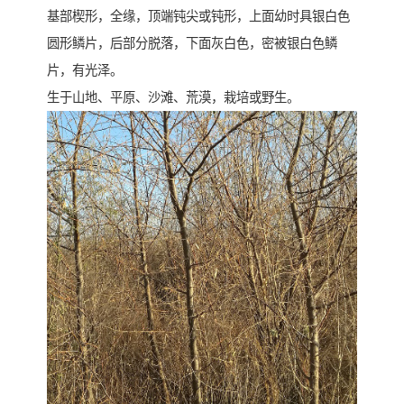
基部楔形，全缘，顶端钝尖或钝形，上面幼时具银白色
圆形鳞片，后部分脱落，下面灰白色，密被银白色鳞
片，有光泽。
生于山地、平原、沙滩、荒漠，栽培或野生。