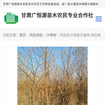
甘肃广恒源苗木农民合作社位于甘肃省临泽县，是一家从事苗木种植与销售的农民合作组织，合作社拥有苗木基地1500多亩，种植苗木品种40多个，年产各类苗木2000多万株。主营：白刺苗、红柳苗、梭梭苗等，我们以“种植一流的苗子，诚信经营”的经营理念，竭诚为每一位客户做优质的服务，欢迎来电咨询！
甘肃广恒源苗木农民专业合作社
当前位置：
首页
>
供应商机
>
沙枣树
> 阿克苏沙枣苗子基地-供应商
新疆杨
梭梭苗
圆冠榆
柠条
杜梨
白刺苗
沙枣树
红柳苗
沙棘苗
柽柳苗
砂生槐
四翅滨藜