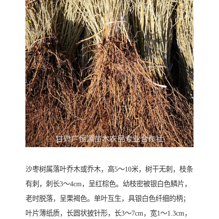
沙枣树属落叶乔木或乔木，高5～10米，树干无刺，枝条
有刺，刺长3～4cm，呈红棕色。幼枝密被银白色鳞片，
老时脱落，呈栗褐色。单叶互生，具银白色纤细的柄；
叶片薄纸质，长圆状披针形，长3～7cm，宽1～1.3cm，