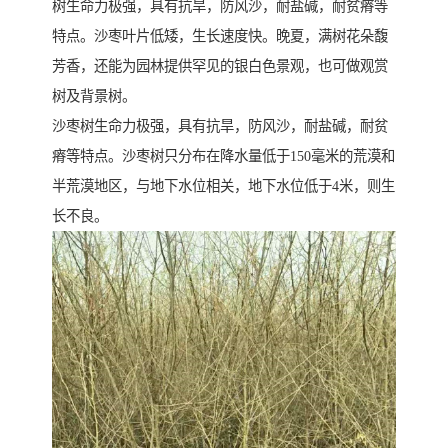
树生命力极强，具有抗旱，防风沙，耐盐碱，耐贫瘠等
特点。沙枣叶片低矮，生长速度快。晚夏，满树花朵馥
芳香，还能为园林提供罕见的银白色景观，也可做观赏
树及背景树。
沙枣树生命力极强，具有抗旱，防风沙，耐盐碱，耐贫
瘠等特点。沙枣树只分布在降水量低于150毫米的荒漠和
半荒漠地区，与地下水位相关，地下水位低于4米，则生
长不良。