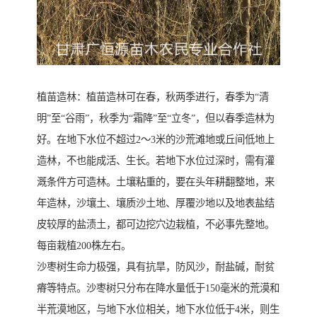
植苗造林：植苗造林可在春，秋两季进行，春季为“清
明”至“谷雨”，秋季为“霜降”至“立冬”，但以春季造林为
好。在地下水位不超过2～3米的沙荒滩地或丘间低地上
造林，不也能成活、生长。若地下水位过深时，需有灌
溉条件方可造林。土壤粘重的，要在头年耕翻整地，来
年造林，沙壤土、壤质沙土地、厚覆沙地以及地表盐结
皮较厚的盐渍土，都可边挖穴边栽植，不必事先整地。
每亩栽植200株左右。
沙枣树生命力极强，具有抗旱，防风沙，耐盐碱，耐贫
瘠等特点。沙枣树只分布在降水量低于150毫米的荒漠和
半荒漠地区，与地下水位相关，地下水位低于4米，则生