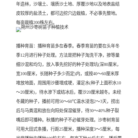
年造林，沙壤土、壤质沙土地、厚覆沙地以及地表盐结
皮较厚的盐渍土，都可边挖穴边栽植，不必事先整地。
每亩栽植200株左右。
播种育苗：播种育苗多在春季。春季育苗的要在头年冬
季12月进行种子处理。方法是把种子淘洗干净，掺等量
细沙混和均匀，放入事先挖好的种子处理坑(深80厘米，
宽100厘米，长随种子多少而定)内，或按40～60厘米厚
堆放地面，周围用沙壅埋成埂，灌足水(种子上面积水10
～20厘米)，待水渗下或结冰后，覆沙20厘米越冬。未经
冬藏的种子，播前可用50～60℃温水浸泡2～3天，捞出
后与马粪混和放在向阳处保湿催芽，待30～40%种子裂
嘴后即可播种。秋播的种子不必催芽处理。沙枣树育苗
可用大田式条播，行距25厘米，播种深度3～5厘米，每