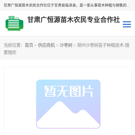
甘肃广恒源苗木农民合作社位于甘肃省临泽县，是一家从事苗木种植与销售的农民合作组织，合作社拥有苗木基地1500多亩，种植苗木品种40多个，年产各类苗木2000多万株。主营：白刺苗、红柳苗、梭梭苗等，我们以“种植一流的苗子，诚信经营”的经营理念，竭诚为每一位客户做优质的服务，欢迎来电咨询！
甘肃广恒源苗木农民专业合作社
当前位置：
首页
>
供应商机
>
沙枣树
> 朔州沙枣树苗子种植技术-随
新疆杨
梭梭苗
要随挖
圆冠榆
柠条
杜梨
白刺苗
沙枣树
红柳苗
沙棘苗
柽柳苗
砂生槐
四翅滨藜