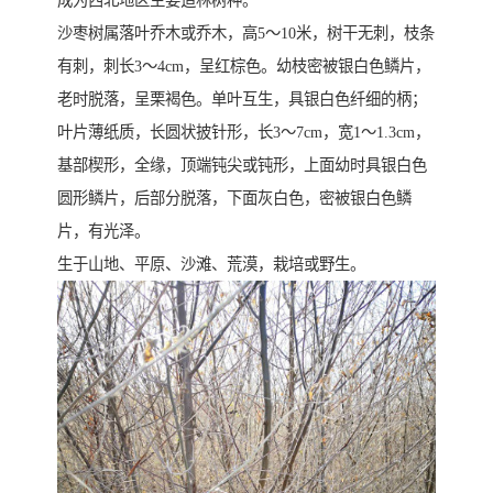
成为西北地区主要造林树种。
沙枣树属落叶乔木或乔木，高5～10米，树干无刺，枝条
有刺，刺长3～4cm，呈红棕色。幼枝密被银白色鳞片，
老时脱落，呈栗褐色。单叶互生，具银白色纤细的柄；
叶片薄纸质，长圆状披针形，长3～7cm，宽1～1.3cm，
基部楔形，全缘，顶端钝尖或钝形，上面幼时具银白色
圆形鳞片，后部分脱落，下面灰白色，密被银白色鳞
片，有光泽。
生于山地、平原、沙滩、荒漠，栽培或野生。