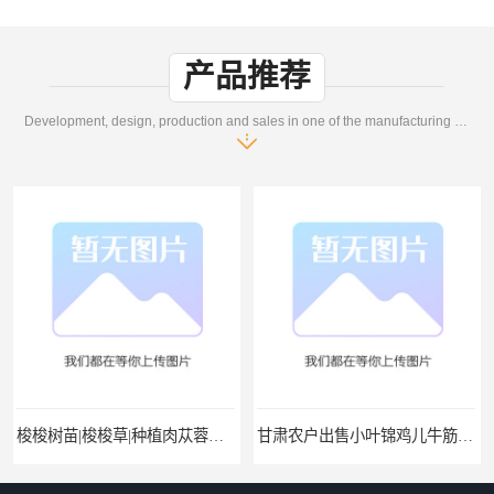
产品推荐
Development, design, production and sales in one of the manufacturing enterprises
梭梭树苗|梭梭草|种植肉苁蓉专用梭梭树
甘肃农户出售小叶锦鸡儿牛筋条毛条白柠条 一年生柠条