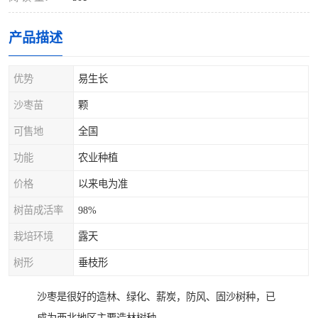
产品描述
优势
易生长
沙枣苗
颗
可售地
全国
功能
农业种植
价格
以来电为准
树苗成活率
98%
栽培环境
露天
树形
垂枝形
沙枣是很好的造林、绿化、薪炭，防风、固沙树种，已