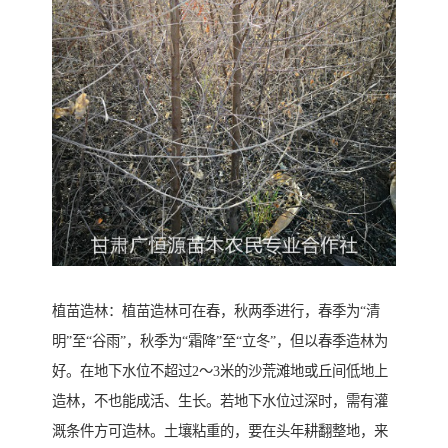
植苗造林：植苗造林可在春，秋两季进行，春季为“清
明”至“谷雨”，秋季为“霜降”至“立冬”，但以春季造林为
好。在地下水位不超过2～3米的沙荒滩地或丘间低地上
造林，不也能成活、生长。若地下水位过深时，需有灌
溉条件方可造林。土壤粘重的，要在头年耕翻整地，来