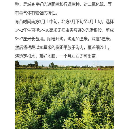
种，是城乡良好的遮荫树和行道树种，对二氧化硫、等
有毒气体有较强的抗性。
育苗时间南方3月上中旬，北方3月下旬至4月上旬。选择
1～2年生直径5～10毫米无病虫害痕迹的光滑根段，剪成
5～7厘米长备用。顺畦开沟，沟距50厘米，深度5厘米，
然后将根段以30厘米的株距平放于沟内，覆盖细沙土，
浇透定根水，盖好地膜，一个月左右即可出苗。