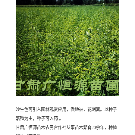
沙生色可引入园林观赏应用，做地被，花刺篱。以种子
繁殖为主，种子可入药 。
甘肃广恒源苗木农民合作社从事苗木繁育20余年，种植