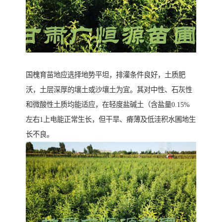
国槐育苗地应选择地势平坦，排灌条件良好，土质肥
沃，土层深厚的壤土或沙壤土为宜。其对中性、石灰性
和微酸性土质均能适应，在轻度盐碱土（含盐量0.15%
左右1上电能正常生长，但干旱、瘠薄及低洼积水圃地生
长不良。