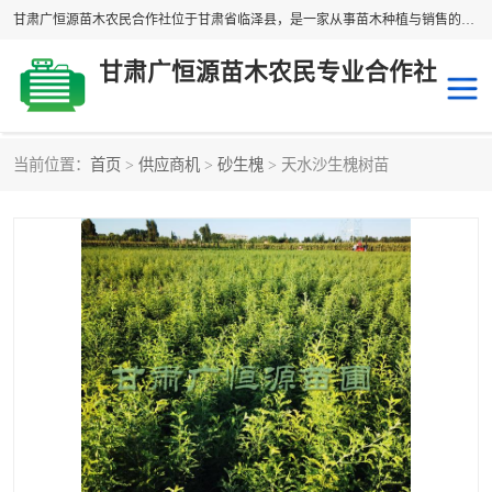
甘肃广恒源苗木农民合作社位于甘肃省临泽县，是一家从事苗木种植与销售的农民合作组织，合作社拥有苗木基地1500多亩，种植苗木品种40多个，年产各类苗木2000多万株。主营：白刺苗、红柳苗、梭梭苗等，我们以“种植一流的苗子，诚信经营”的经营理念，竭诚为每一位客户做优质的服务，欢迎来电咨询！
甘肃广恒源苗木农民专业合作社
当前位置：
首页
>
供应商机
>
砂生槐
> 天水沙生槐树苗
新疆杨
梭梭苗
圆冠榆
柠条
杜梨
白刺苗
沙枣树
红柳苗
沙棘苗
柽柳苗
砂生槐
四翅滨藜