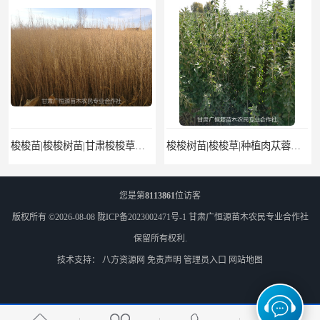
梭梭苗|梭梭树苗|甘肃梭梭草种植基地|广恒源苗木基地
梭梭树苗|梭梭草|种植肉苁蓉专用梭梭树
您是第
8113861
位访客
版权所有 ©2026-08-08
陇ICP备2023002471号-1
甘肃广恒源苗木农民专业合作社
保留所有权利.
技术支持：
八方资源网
免责声明
管理员入口
网站地图