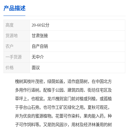
产品描述
高度
20-60公分
货源地
甘肃张掖
农户
自产自销
一手货源
无中介
价格
面议
槐树其枝叶茂密，绿荫如盖，适作庭荫树，在中国北方
多用作行道树。配植于公园、建筑四周、街坊住宅区及
草坪上，也相宜。龙爪槐则宜门前对植或列植，或孤植
于亭台山石旁。也可作工矿区绿化之用。夏秋可观花，
并为优良的蜜源植物。花蕾可作染料，果肉能入药，种
子可作饲料等。又是防风固沙，用材及经济林兼用的树