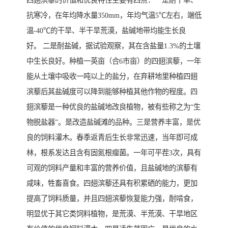
四翅滨藜的价值和优良特性主要有四点：一是耐干旱、
抗寒冷，在年均降水量350mm，年均气温5℃左右，端低
温-40℃的干旱、半干旱荒漠，盐碱地带均能生长良
好。 二是耐盐碱，据试验观察，其在含盐量1.3%的土壤
中生长良好。种植一英亩（合6市亩）的四翅滨藜，一年
能从土壤中吸收一吨以上的盐分，在弃耕地里种植四翅
滨藜后其盐碱度可以降到能够种植其他作物的程度。四
翅滨藜是一种优良的盐碱地改良植物，被有些称之为“生
物脱盐器”。是改造盐碱滩的品种。三是营养丰富，是优
良的饲料灌木。春季返青后生长非常迅速，当年即可成
林，根系发达且含有固氮根瘤菌。一年可平茬3次，具有
可观的饲料产量和丰富的营养价值，且盐碱地的滨藜有
咸味，牲畜喜食。四翅滨藜还具有积累硒的能力，更加
提高了饲料质量，并且四翅滨藜恢复能力强，耐啃食，
明显优于其它类饲料植物，是荒漠、半荒漠、干旱地区