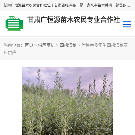
甘肃广恒源苗木农民合作社位于甘肃省临泽县，是一家从事苗木种植与销售的农民合作组织，合作社拥有苗木基地1500多亩，种植苗木品种40多个，年产各类苗木2000多万株。主营：白刺苗、红柳苗、梭梭苗等，我们以“种植一流的苗子，诚信经营”的经营理念，竭诚为每一位客户做优质的服务，欢迎来电咨询！
甘肃广恒源苗木农民专业合作社
当前位置：
首页
>
供应商机
>
四翅滨藜
> 吐鲁番多年生四翅滨藜农
新疆杨
梭梭苗
户供应
圆冠榆
柠条
杜梨
白刺苗
沙枣树
红柳苗
沙棘苗
柽柳苗
砂生槐
四翅滨藜