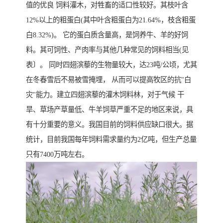
值的优良 饲料灌木，对牲畜的适口性较好。其枝叶含
12%以上的粗蛋白(其中叶含粗蛋白为21.64%，枝含粗蛋
白8.32%)。 它的蛋白质含量高，是饲养牛、羊的好饲
料。其可饲性、产肉率与其他几种常见的饲料相当(见
表〕。 同时四翅滨藜的生物量较大，达23吨/公顷，尤其
在冬春雪后不易被雪掩埋， 从而可以提高牧区的抗"白
灾"能力。建立四翅滨藜的灌木饲料林，对于气候 干
旱、草场产草量低、牛羊饲草严重不足的地区来说，具
有十分重要的意义。我国目前的饲料供应缺口很大。据
统计，目前我国每年饲料需求量约为2亿吨，但生产总量
只有7400万吨左右。