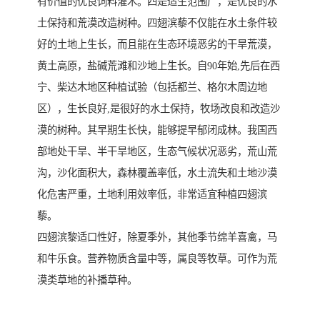
有价值的优良饲料灌木。四是适生范围广，是优良的水
土保持和荒漠改造树种。四翅滨藜不仅能在水土条件较
好的土地上生长，而且能在生态环境恶劣的干旱荒漠，
黄土高原，盐碱荒滩和沙地上生长。自90年始,先后在西
宁、柴达木地区种植试验（包括都兰、格尔木周边地
区），生长良好,是很好的水土保持，牧场改良和改造沙
漠的树种。其早期生长快，能够提早郁闭成林。我国西
部地处干旱、半干旱地区，生态气候状况恶劣，荒山荒
沟，沙化面积大，森林覆盖率低，水土流失和土地沙漠
化危害严重，土地利用效率低，非常适宜种植四翅滨
藜。
四翅滨黎适口性好，除夏季外，其他季节绵羊喜禽，马
和牛乐食。营养物质含量中等，属良等牧草。可作为荒
漠类草地的补播草种。