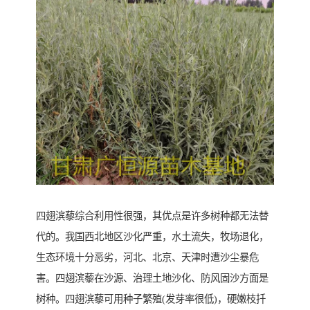
四翅滨藜综合利用性很强，其优点是许多树种都无法替
代的。我国西北地区沙化严重，水土流失，牧场退化，
生态环境十分恶劣，河北、北京、天津时遭沙尘暴危
害。四翅滨藜在沙源、治理土地沙化、防风固沙方面是
树种。四翅滨藜可用种子繁殖(发芽率很低)，硬嫩枝扦