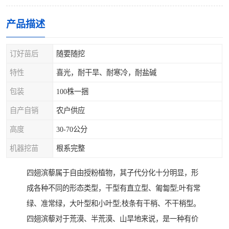
产品描述
订好苗后
随要随挖
特性
喜光，耐干旱、耐寒冷，耐盐碱
包装
100株一捆
自产自销
农户供应
高度
30-70公分
机器挖苗
根系完整
四翅滨藜属于自由授粉植物，其子代分化十分明显，形
成各种不同的形态类型，干型有直立型、匍匐型;叶有常
绿、准常绿，大叶型和小叶型;枝条有干梢、不干梢型。
四翅滨藜对于荒漠、半荒漠、山旱地来说，是一种有价