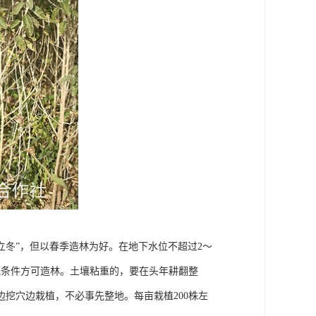
“立冬”，但以春季造林为好。在地下水位不超过2～
溉条件方可造林。土壤粘重的，要在头年耕翻整
挖穴边栽植，不必事先整地。每亩栽植200株左