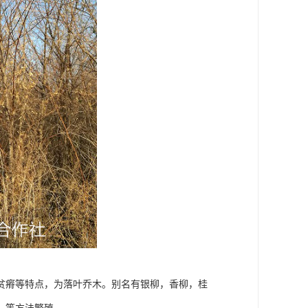
贫瘠等特点，为落叶乔木。别名有银柳，香柳，桂