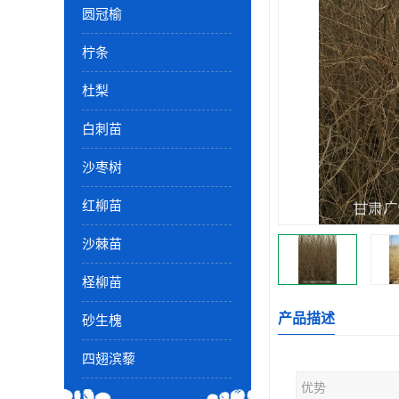
圆冠榆
柠条
杜梨
白刺苗
沙枣树
红柳苗
沙棘苗
柽柳苗
产品描述
砂生槐
四翅滨藜
优势