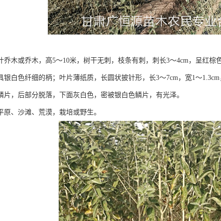
叶乔木或乔木，高5～10米，树干无刺，枝条有刺，刺长3～4cm，呈红
具银白色纤细的柄；叶片薄纸质，长圆状披针形，长3～7cm，宽1～1.3
鳞片，后部分脱落，下面灰白色，密被银白色鳞片，有光泽。
平原、沙滩、荒漠，栽培或野生。