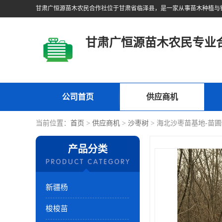
甘肃广恒源苗木农民专业
公司首页
供应商机
当前位置：
首页
>
供应商机
>
沙枣树
> 海北沙枣苗基地-苗
产品分类
新疆杨
梭梭苗