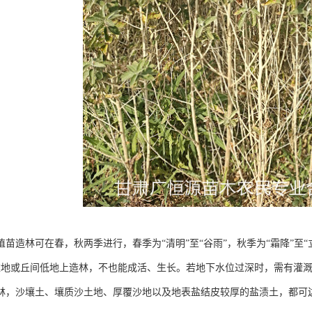
植苗造林可在春，秋两季进行，春季为“清明”至“谷雨”，秋季为“霜降”至
滩地或丘间低地上造林，不也能成活、生长。若地下水位过深时，需有灌
林，沙壤土、壤质沙土地、厚覆沙地以及地表盐结皮较厚的盐渍土，都可边