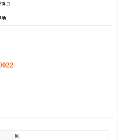
临泽县
基地
0022
颗