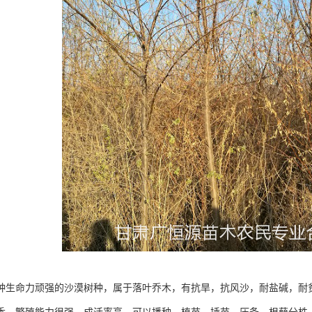
种生命力顽强的沙漠树种，属于落叶乔木，有抗旱，抗风沙，耐盐碱，耐