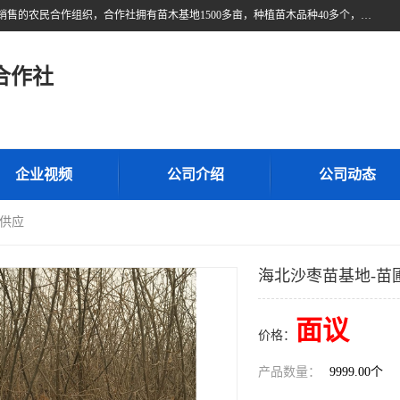
甘肃广恒源苗木农民合作社位于甘肃省临泽县，是一家从事苗木种植与销售的农民合作组织，合作社拥有苗木基地1500多亩，种植苗木品种40多个，年产各类苗木2000多万株。主营：白刺苗、红柳苗、梭梭苗等，我们以“种植一流的苗子，诚信经营”的经营理念，竭诚为每一位客户做优质的服务，欢迎来电咨询！
合作社
企业视频
公司介绍
公司动态
圃供应
海北沙枣苗基地-苗
面议
价格：
产品数量：
9999.00个