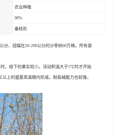
农业种植
98%
垂枝形
公分、冠幅在20-200公分的沙枣树60万株。所有苗
5℃时，结下的果实较少。活动积温大于5℃时才开始
0℃以上的盛夏高温期内形成。耐盐碱能力也较强，