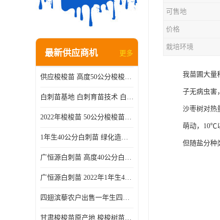
可售地
价格
栽培环境
最新供应商机
更多
我苗圃大量种
供应梭梭苗 高度50公分梭梭种苗基地 一手货源无中介
子无病虫害
白刺苗基地 白刺育苗技术 白刺苗产地
沙枣树对热
2022年梭梭苗 50公分梭梭苗产地 沙漠绿化梭梭苗基地 提供技术
萌动，10
1年生40公分白刺苗 绿化造林白刺树苗
但随盐分种
广恒源白刺苗 高度40公分白刺树苗
广恒源白刺苗 2022年1年生40公分白刺树苗
四翅滨藜农户出售一年生四翅滨藜各种规格四翅滨黎产地货源
甘肃梭梭苗原产地 梭梭树苗种植技术 梭梭种苗基地