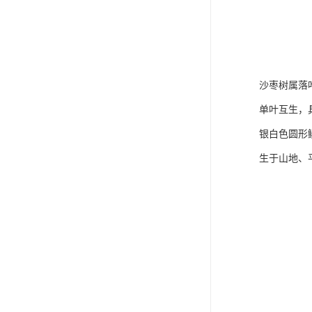
沙枣树属落
单叶互生，
银白色圆形
生于山地、