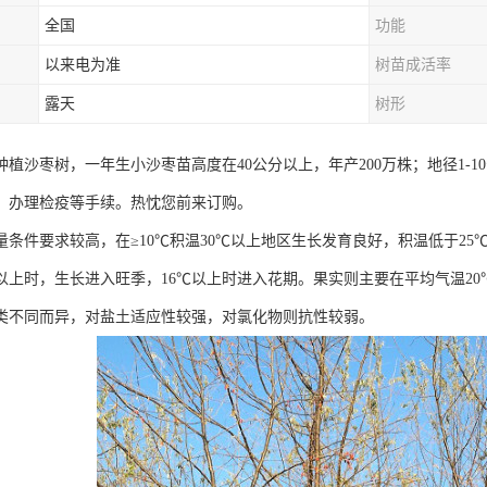
全国
功能
以来电为准
树苗成活率
露天
树形
植沙枣树，一年生小沙枣苗高度在40公分以上，年产200万株；地径1-10
，办理检疫等手续。热忱您前来订购。
量条件要求较高，在≥10℃积温30℃以上地区生长发育良好，积温低于2
℃以上时，生长进入旺季，16℃以上时进入花期。果实则主要在平均气温2
类不同而异，对盐土适应性较强，对氯化物则抗性较弱。