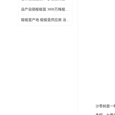
自产自销梭梭苗 3000万株梭梭种苗供应 办理检疫全国发货
梭梭苗产地 梭梭苗供应商 治沙造林梭梭种苗 自产自销
沙枣树是一