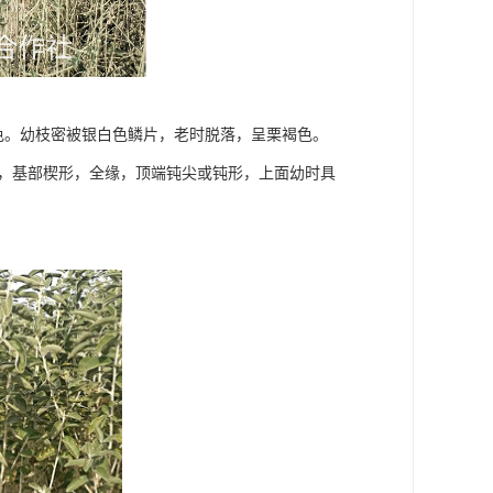
棕色。幼枝密被银白色鳞片，老时脱落，呈栗褐色。
cm，基部楔形，全缘，顶端钝尖或钝形，上面幼时具