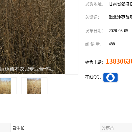
发货地址：
甘肃省张掖
关键词：
海北沙枣苗
发布日期：
2026-08-05
阅 读 量：
488
1383063
销售电话：
在线QQ：
易生长
沙枣苗