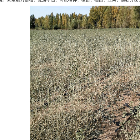
香。繁殖能力很强，成活率高，可以播种，植苗，插苗，压条，根蘖分株