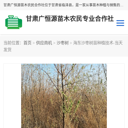
甘肃广恒源苗木农民合作社位于甘肃省临泽县，是一家从事苗木种植与销售的农民合作组织，合作社拥有苗木基地1500多亩，种植苗木品种40多个，年产各类苗木2000多万株。主营：白刺苗、红柳苗、梭梭苗等，我们以“种植一流的苗子，诚信经营”的经营理念，竭诚为每一位客户做优质的服务，欢迎来电咨询！
甘肃广恒源苗木农民专业合作社
当前位置：
首页
>
供应商机
>
沙枣树
> 海东沙枣树苗种植技术-当天
新疆杨
梭梭苗
发货
圆冠榆
柠条
杜梨
白刺苗
沙枣树
红柳苗
沙棘苗
柽柳苗
砂生槐
四翅滨藜