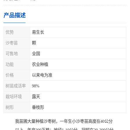
产品描述
优势
易生长
沙枣苗
颗
可售地
全国
功能
农业种植
价格
以来电为准
树苗成活率
98%
栽培环境
露天
树形
垂枝形
我苗圃大量种植沙枣树，一年生小沙枣苗高度在40公分