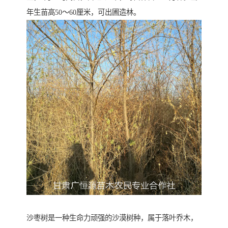
年生苗高50～60厘米，可出圃造林。
沙枣树是一种生命力顽强的沙漠树种，属于落叶乔木，