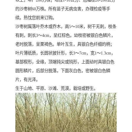
以上，年产200万株；地径1-10公分、冠幅在20-200公分
的沙枣树60万株。所有苗子无病虫害，办理检疫等手
续。热忱您前来订购。
沙枣树属落叶乔木或乔木，高5～10米，树干无刺，枝条
有刺，刺长3～4cm，呈红棕色。幼枝密被银白色鳞片，
老时脱落，呈栗褐色。单叶互生，具银白色纤细的柄；
叶片薄纸质，长圆状披针形，长3～7cm，宽1～1.3cm，
基部楔形，全缘，顶端钝尖或钝形，上面幼时具银白色
圆形鳞片，后部分脱落，下面灰白色，密被银白色鳞
片，有光泽。
生于山地、平原、沙滩、荒漠，栽培或野生。