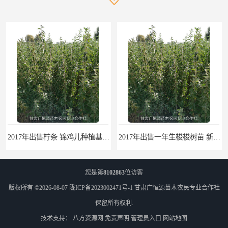
2017年出售柠条 锦鸡儿种植基地 甘肃广恒源苗木基地
2017年出售一年生梭梭树苗 新疆梭梭沙地绿化种植肉苁蓉
您是第
8102863
位访客
版权所有 ©2026-08-07
陇ICP备2023002471号-1
甘肃广恒源苗木农民专业合作社
保留所有权利.
技术支持：
八方资源网
免责声明
管理员入口
网站地图