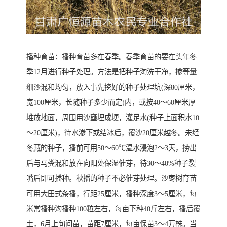
播种育苗：播种育苗多在春季。春季育苗的要在头年冬
季12月进行种子处理。方法是把种子淘洗干净，掺等量
细沙混和均匀，放入事先挖好的种子处理坑(深80厘米，
宽100厘米，长随种子多少而定)内，或按40～60厘米厚
堆放地面，周围用沙壅埋成埂，灌足水(种子上面积水10
～20厘米)，待水渗下或结冰后，覆沙20厘米越冬。未经
冬藏的种子，播前可用50～60℃温水浸泡2～3天，捞出
后与马粪混和放在向阳处保湿催芽，待30～40%种子裂
嘴后即可播种。秋播的种子不必催芽处理。沙枣树育苗
可用大田式条播，行距25厘米，播种深度3～5厘米，每
米常播种沟播种100粒左右，每亩下种40斤左右，播后覆
土，6月上旬间苗，苗距7厘米，每亩保苗3～4万株。当