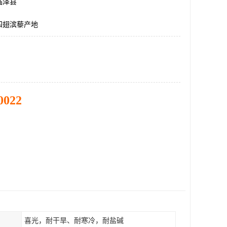
临泽县
四翅滨藜产地
0022
喜光，耐干旱、耐寒冷，耐盐碱