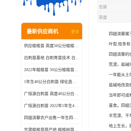
包装
高度
最新供应商机
更多
四翅滨藜属
叶型;枝条
供应梭梭苗 高度50公分梭梭种苗基地 一手货源无中介
四翅滨藜的
白刺苗基地 白刺育苗技术 白刺苗产地
荒漠，盐碱
2022年梭梭苗 50公分梭梭苗产地 沙漠绿化梭梭苗基地 提供技术
一年能从土
1年生40公分白刺苗 绿化造林白刺树苗
盐碱地改良
广恒源白刺苗 高度40公分白刺树苗
当年即可成
喜食。四翅
广恒源白刺苗 2022年1年生40公分白刺树苗
半荒漠、干
四翅滨藜农户出售一年生四翅滨藜各种规格四翅滨黎产地货源
地上生长，
甘肃梭梭苗原产地 梭梭树苗种植技术 梭梭种苗基地