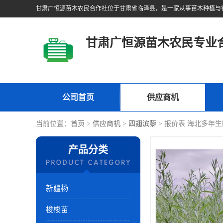
甘肃广恒源苗木农民专业
公司首页
供应商机
当前位置：
首页
>
供应商机
>
四翅滨藜
> 报价表 海北多年
产品分类
新疆杨
梭梭苗