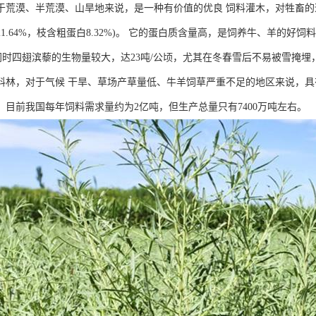
于荒漠、半荒漠、山旱地来说，是一种有价值的优良 饲料灌木，对牲畜的适
1.64%，枝含粗蛋白8.32%)。 它的蛋白质含量高，是饲养牛、羊的
 同时四翅滨藜的生物量较大，达23吨/公顷，尤其在冬春雪后不易被雪掩埋
料林，对于气候 干旱、草场产草量低、牛羊饲草严重不足的地区来说，
，目前我国每年饲料需求量约为2亿吨，但生产总量只有7400万吨左右。