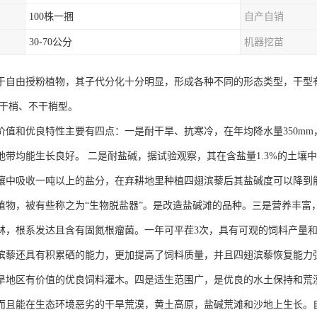
100株一捆
自产自销
30-70公分
机器挖苗
于自由授粉植物，其子代分化十分明显，形成各种不同的形态类型，干型
有干梢、不干梢型。
价值和优良特性主要有四点：一是耐干旱、抗寒冷，在年均降水量350mm，
地带均能生长良好。 二是耐盐碱，据试验观察，其在含盐量1.3%的土壤
壤中吸收一吨以上的盐分，在弃耕地里种植四翅滨藜后其盐碱度可以降到
植物，被有些称之为“生物脱盐器”。是改造盐碱滩的品种。三是营养丰富
林，根系发达且含有固氮根瘤菌。一年可平茬3次，具有可观的饲料产量
滨藜还具有积累硒的能力，更加提高了饲料质量，并且四翅滨藜恢复能力
旱地区有价值的优良饲料灌木。四是适生范围广，是优良的水土保持和荒
而且能在生态环境恶劣的干旱荒漠，黄土高原，盐碱荒滩和沙地上生长。自