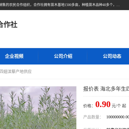
甘肃广恒源苗木农民合作社位于甘肃省临泽县，是一家从事苗木种植与销售的农民合作组织，合作社拥有苗木基地1500多亩，种植苗木品种40多个，年产各类苗木2000多万株。主营：白刺苗、红柳苗、梭梭苗等，我们以“种植一流的苗子，诚信经营”的经营理念，竭诚为每一位客户做优质的服务，欢迎来电咨询！
合作社
企业视频
公司介绍
公司动态
生四翅滨藜产地供应
报价表 海北多年生
0.90
价格：
元/个 起
产品数量：
100000000.