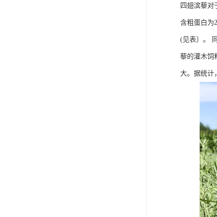
四翅滨藜对
含粗蛋白为2
(见表〕。
藜的灌木饲
大。据统计