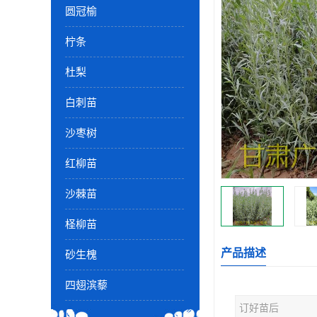
圆冠榆
柠条
杜梨
白刺苗
沙枣树
红柳苗
沙棘苗
柽柳苗
产品描述
砂生槐
四翅滨藜
订好苗后