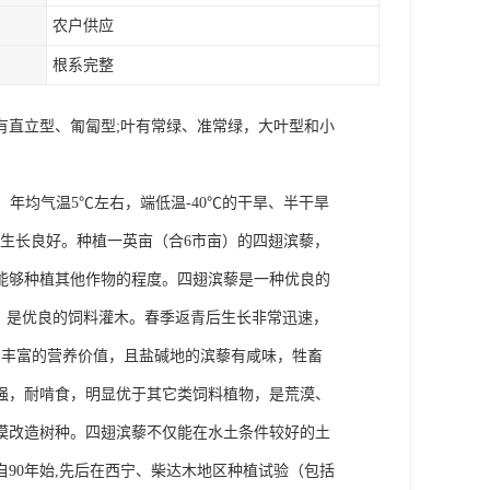
农户供应
根系完整
有直立型、匍匐型;叶有常绿、准常绿，大叶型和小
年均气温5℃左右，端低温-40℃的干旱、半干旱
中生长良好。种植一英亩（合6市亩）的四翅滨藜，
能够种植其他作物的程度。四翅滨藜是一种优良的
，是优良的饲料灌木。春季返青后生长非常迅速，
和丰富的营养价值，且盐碱地的滨藜有咸味，牲畜
强，耐啃食，明显优于其它类饲料植物，是荒漠、
漠改造树种。四翅滨藜不仅能在水土条件较好的土
90年始,先后在西宁、柴达木地区种植试验（包括