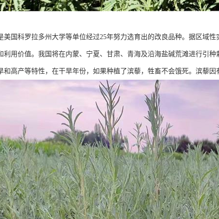
是美国科罗拉多州大学等单位经过25年努力选育出的改良品种。据区域性
和利用价值。我国将在内蒙、宁夏、甘肃、青海及沿海盐碱荒滩进行引种
旱和高产等特性，在干旱年份，如果种植了滨藜，牲畜不会饿死。滨藜因