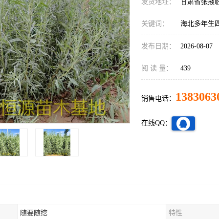
发货地址：
甘肃省张掖
关键词：
海北多年生
发布日期：
2026-08-07
阅 读 量：
439
1383063
销售电话：
在线QQ：
随要随挖
特性