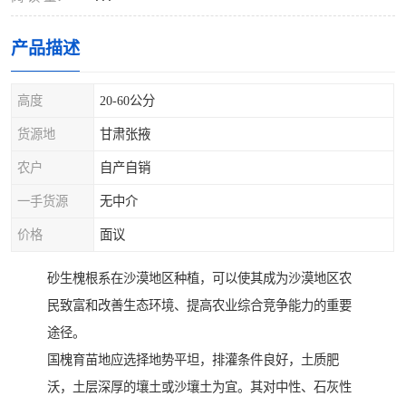
产品描述
高度
20-60公分
货源地
甘肃张掖
农户
自产自销
一手货源
无中介
价格
面议
砂生槐根系在沙漠地区种植，可以使其成为沙漠地区农
民致富和改善生态环境、提高农业综合竞争能力的重要
途径。
国槐育苗地应选择地势平坦，排灌条件良好，土质肥
沃，土层深厚的壤土或沙壤土为宜。其对中性、石灰性