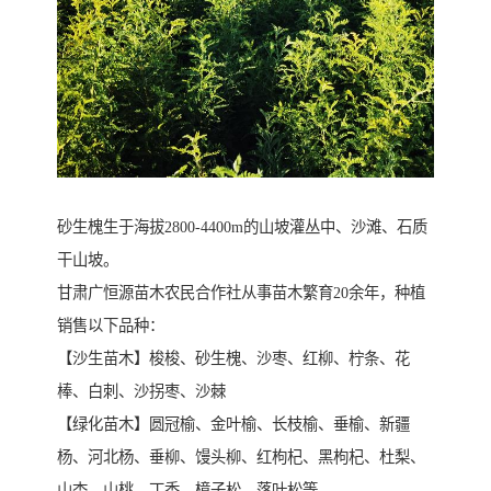
砂生槐生于海拔2800-4400m的山坡灌丛中、沙滩、石质
干山坡。
甘肃广恒源苗木农民合作社从事苗木繁育20余年，种植
销售以下品种：
【沙生苗木】梭梭、砂生槐、沙枣、红柳、柠条、花
棒、白刺、沙拐枣、沙棘
【绿化苗木】圆冠榆、金叶榆、长枝榆、垂榆、新疆
杨、河北杨、垂柳、馒头柳、红枸杞、黑枸杞、杜梨、
山杏、山桃、丁香、樟子松、落叶松等